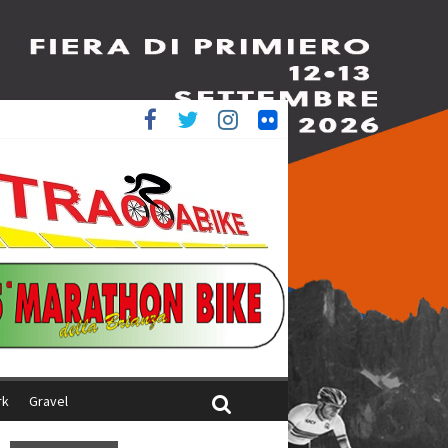
è 4^
ani
rk
Gravel