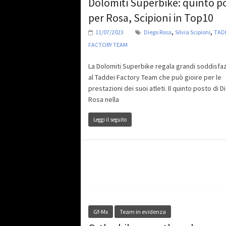
Dolomiti Superbike: quinto p
per Rosa, Scipioni in Top10
,
,
11/07/2023
Diego Rosa
Silvia Scipioni
TAD
FACTORY TEAM
La Dolomiti Superbike regala grandi soddisfaz
al Taddei Factory Team che può gioire per le
prestazioni dei suoi atleti. Il quinto posto di 
Rosa nella
Leggi il seguito
Gf-Mx
Team in evidenza