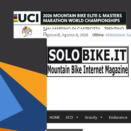
giovedì, Agosto 6, 2026
Ultima:
Attenzione: Sa
Europei XCO: ti
Europei XCO: vi
35ª Marathon Bi
Europei MTB: i
HOME
XCO
Gravity
Endurance