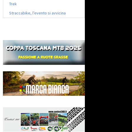
Trek
Straccabike, l’evento si avvicina