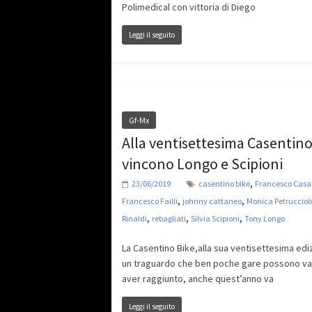
Polimedical con vittoria di Diego
Leggi il seguito
Gf-Mx
Alla ventisettesima Casentino
vincono Longo e Scipioni
,
23/06/2019
casentino bike
Francesco Cas
,
,
Francesco Failli
johnny cattaneo
Monica Petruccioli
,
,
,
Rinaldi
rebagliati
Silvia Scipioni
Tony Longo
La Casentino Bike,alla sua ventisettesima edi
un traguardo che ben poche gare possono va
aver raggiunto, anche quest’anno va
Leggi il seguito