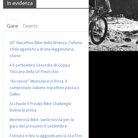
In evidenza
Gare
Teams
35ª Marathon Bike della Brianza: l’ultima
sfida agonistica di una leggendaria
storia
Il 6 settembre l’esordio di Coppa
Toscana della Gf Pinocchio
“Au revoir” Monselice in Rosa. Il
campionato italiano marathon passa a
Gallio
Si chiude il Prealpi Bike Challenge:
buona la prima
Monterosa Bike: tante novità per la
gara del prossimo 6 settembre
Fontana e Nisi si aggiudicano la 31a Troi