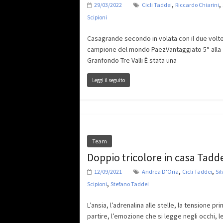
,
,
29/03/2022
Cicli Taddei
Riccardo Chiarini
Scipioni
Casagrande secondo in volata con il due volt
campione del mondo PaezVantaggiato 5° alla
Granfondo Tre Valli È stata una
Leggi il seguito
Team
Doppio tricolore in casa Tadd
,
,
12/09/2021
Andrea D'Oria
Cicli Taddei
Sil
,
Scipioni
Stefano Taddei
L’ansia, l’adrenalina alle stelle, la tensione pri
partire, l’emozione che si legge negli occhi, l