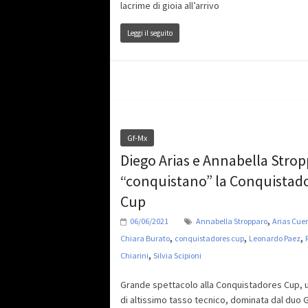
lacrime di gioia all’arrivo
Leggi il seguito
Gf-Mx
Diego Arias e Annabella Stro
“conquistano” la Conquistad
Cup
,
06/06/2021
Annabella Stropparo
Arias Cue
,
,
,
Chiara Burato
conquistadores cup
Leonardo Paez
,
Chiarini
Silvia Scipioni
Grande spettacolo alla Conquistadores Cup, 
di altissimo tasso tecnico, dominata dal duo 