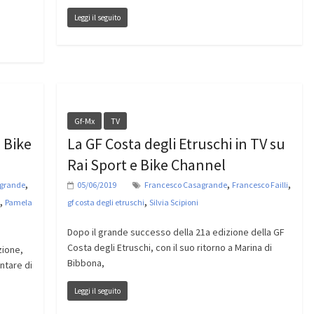
Leggi il seguito
Gf-Mx
TV
 Bike
La GF Costa degli Etruschi in TV su
Rai Sport e Bike Channel
,
,
,
agrande
05/06/2019
Francesco Casagrande
Francesco Failli
,
,
Pamela
gf costa degli etruschi
Silvia Scipioni
Dopo il grande successo della 21a edizione della GF
Costa degli Etruschi, con il suo ritorno a Marina di
zione,
Bibbona,
ntare di
Leggi il seguito