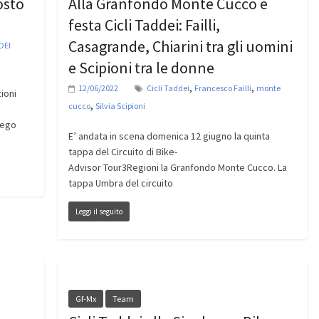
osto
Alla Granfondo Monte Cucco è
festa Cicli Taddei: Failli,
Casagrande, Chiarini tra gli uomini
DEI
e Scipioni tra le donne
,
,
12/06/2022
Cicli Taddei
Francesco Failli
monte
ioni
,
cucco
Silvia Scipioni
Diego
E’ andata in scena domenica 12 giugno la quinta
tappa del Circuito di Bike-
Advisor Tour3Regioni la Granfondo Monte Cucco. La
tappa Umbra del circuito
Leggi il seguito
Gf-Mx
Team