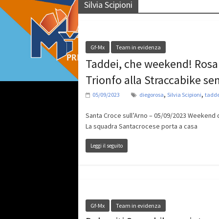
Silvia Scipioni
Gf-Mx
Team in evidenza
Taddei, che weekend! Rosa 
Trionfo alla Straccabike se
,
,
05/09/2023
diegorosa
Silvia Scipioni
tadde
Santa Croce sull’Arno – 05/09/2023 Weekend d
La squadra Santacrocese porta a casa
Leggi il seguito
Gf-Mx
Team in evidenza