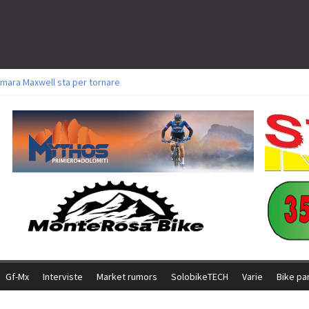
mara Maxwell sta per tornare
toli a Aldridge, Frei e Hutter. Argento per Zanotti tra gli Elite. Corvi fora ed 
ttorie per Ghibaudo, Grossmann e Gallis. Signorelli 5^ la migliore tra gli itali
ke della Brianza: l’ultima sfida agonistica di una leggendaria storia
l Team Relay firma il secondo argento azzurro a Monteceneri
Gf-Mx
Interviste
Market rumors
SolobikeTECH
Varie
Bike pa