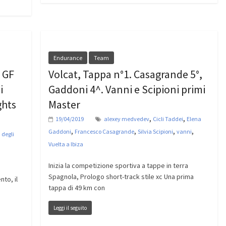
Endurance
Team
 GF
Volcat, Tappa n°1. Casagrande 5°,
i
Gaddoni 4^. Vanni e Scipioni primi
ghts
Master
,
,
19/04/2019
alexey medvedev
Cicli Taddei
Elena
,
,
,
,
Gaddoni
Francesco Casagrande
Silvia Scipioni
vanni
 degli
Vuelta a Ibiza
Inizia la competizione sportiva a tappe in terra
Spagnola, Prologo short-track stile xc Una prima
to, il
tappa di 49 km con
Leggi il seguito