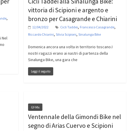
 per
Cicli Taddei alla Sinalunga Bike:
vittoria di Scipioni e argento e
bronzo per Casagrande e Chiarini
,
ande
,
,
12/04/2022
Cicli Taddei
Francesco Casagrande
,
,
Riccardo Chiarini
Silvia Scipioni
Sinalunga Bike
i Nel
nno
Domenica ancora una volta in territorio toscano.I
nostri ragazzi erano ai nastri di partenza della
Sinalunga Bike, una gara che
Leggi il seguito
Gf-Mx
Ventennale della Gimondi Bike nel
segno di Arias Cuervo e Scipioni