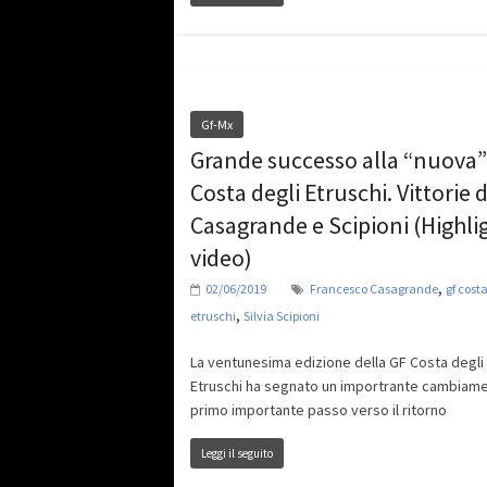
Gf-Mx
Grande successo alla “nuova”
Costa degli Etruschi. Vittorie d
Casagrande e Scipioni (Highli
video)
,
02/06/2019
Francesco Casagrande
gf costa
,
etruschi
Silvia Scipioni
La ventunesima edizione della GF Costa degli
Etruschi ha segnato un importrante cambiamen
primo importante passo verso il ritorno
Leggi il seguito