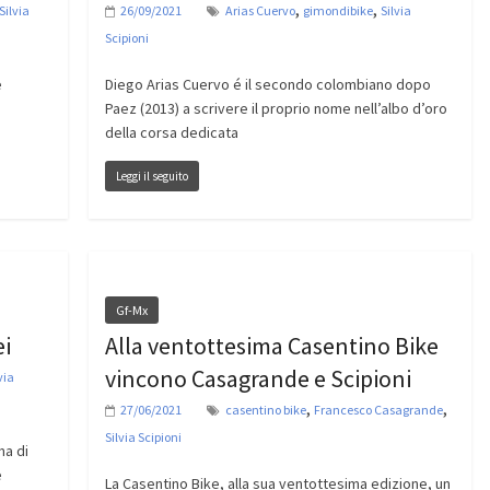
,
,
Silvia
26/09/2021
Arias Cuervo
gimondibike
Silvia
Scipioni
e
Diego Arias Cuervo é il secondo colombiano dopo
Paez (2013) a scrivere il proprio nome nell’albo d’oro
della corsa dedicata
Leggi il seguito
Gf-Mx
ei
Alla ventottesima Casentino Bike
vincono Casagrande e Scipioni
via
,
,
27/06/2021
casentino bike
Francesco Casagrande
Silvia Scipioni
ma di
e
La Casentino Bike, alla sua ventottesima edizione, un