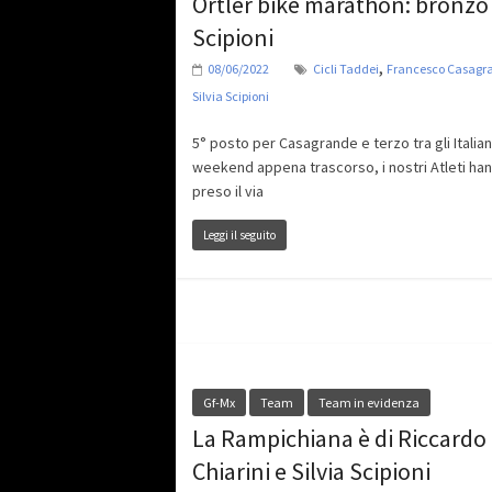
Ortler bike marathon: bronzo
Scipioni
,
08/06/2022
Cicli Taddei
Francesco Casagr
Silvia Scipioni
5° posto per Casagrande e terzo tra gli Italian
weekend appena trascorso, i nostri Atleti ha
preso il via
Leggi il seguito
Gf-Mx
Team
Team in evidenza
La Rampichiana è di Riccardo
Chiarini e Silvia Scipioni