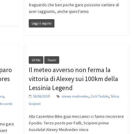
traguardo che ben poche gare possono vantare di
aver raggiunto, anche quest’anno
Leggi il seguito
Gf-Mx
Team
pparo
Il meteo avverso non ferma la
ores
vittoria di Alexey sui 100km della
Lessinia Legend
,
,
,
rvo
26/06/2019
alexey medvedev
Cicli Taddei
Silvia
Riccardo
Scipioni
Alla Casentino Bike guai meccanici ci fanno rincorrere
il podio. Terzo posto per Failli, Scipioni prima
una gara
Assoluta! Alexey Medvedev vince
Giant