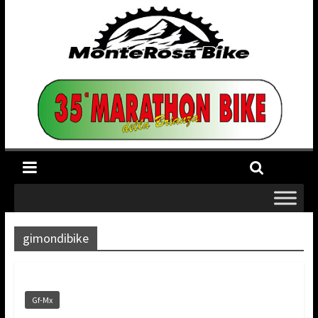
gimondibike
Gf-Mx