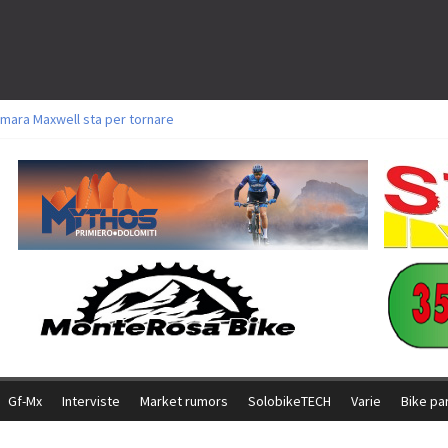
mara Maxwell sta per tornare
toli a Aldridge, Frei e Hutter. Argento per Zanotti tra gli Elite. Corvi fora ed 
ttorie per Ghibaudo, Grossmann e Gallis. Signorelli 5^ la migliore tra gli itali
ke della Brianza: l’ultima sfida agonistica di una leggendaria storia
l Team Relay firma il secondo argento azzurro a Monteceneri
Gf-Mx
Interviste
Market rumors
SolobikeTECH
Varie
Bike pa