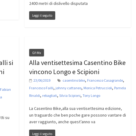
2400 metri di dislivello disputata
Leggi il seguito
Gf-Mx
li si
Alla ventisettesima Casentino Bike
ni
vincono Longo e Scipioni
,
,
23/06/2019
casentino bike
Francesco Casagrande
,
,
,
Francesco Failli
johnny cattaneo
Monica Petruccioli
Pamela
Fabian
,
,
,
Rinaldi
rebagliati
Silvia Scipioni
Tony Longo
ia
La Casentino Bike,alla sua ventisettesima edizione,
un traguardo che ben poche gare possono vantare di
tti su
aver raggiunto, anche quest’anno va
Leggi il seguito