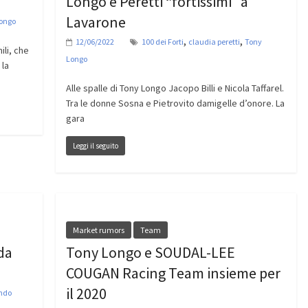
Longo e Peretti “fortissimi” a
Lavarone
ongo
,
,
12/06/2022
100 dei Forti
claudia peretti
Tony
ili, che
Longo
 la
Alle spalle di Tony Longo Jacopo Billi e Nicola Taffarel.
Tra le donne Sosna e Pietrovito damigelle d’onore. La
gara
Leggi il seguito
Market rumors
Team
da
Tony Longo e SOUDAL-LEE
COUGAN Racing Team insieme per
il 2020
ndo