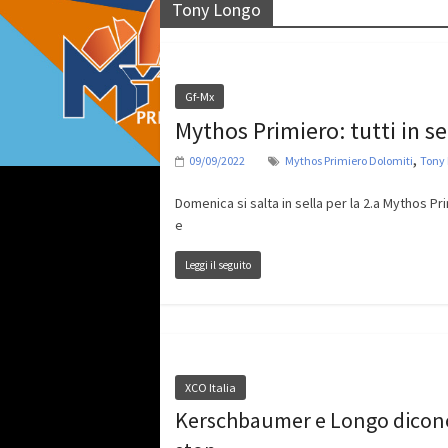
Tony Longo
Gf-Mx
Mythos Primiero: tutti in s
,
09/09/2022
Mythos Primiero Dolomiti
Tony
Domenica si salta in sella per la 2.a Mythos P
e
Leggi il seguito
XCO Italia
Kerschbaumer e Longo dicon