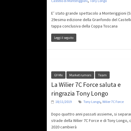
,
Castello di Monteriggioni
Tony Longo
E’ stato grande spettacolo a Monteriggioni (SI
29esima edizione della Granfondo del Castell
tappa conclusiva della Coppa Toscana
Leggi il seguito
Gf-Mx
Market rumors
Team
La Wilier 7C Force saluta e
ringrazia Tony Longo
,
18/11/2019
Tony Longo
Wilier 7C Force
Dopo quattro anni passati assieme, si separa
strade della Wilier 7C Force e di Tony Longo, 
2020 cambierà