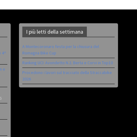
I più letti della settimana
A Montecoronaro festa per la chiusura del
è 4^
Romagna Bike Cup
Ranking UCI: Avondetto N.2. Berta e Corvi in Top10
n e
Procedono i lavori sul tracciato della Straccabike
2026
6