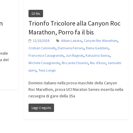
Gf-Mx
in
Trionfo Tricolore alla Canyon Roc
Marathon, Porro fa il bis
,
,
12/10/2018
Alban Lakata
Canyon Roc Marathon
,
,
,
Cristian Cominelli
Damiano Ferraro
Elena Gaddoni
onale
,
,
,
Francesco Casagrande
Juri Ragnoli
Katazina Sosna
ia del
,
,
,
Michele Casagrande
Riccardo Chiarini
Roc d'Azur
samuele
,
porro
Tony Longo
Dominio italiano nella prova maschile della Canyon
Roc Marathon, prova UCI Maraton Series inserita nella
rassegna di gare della 35a
Leggi il seguito