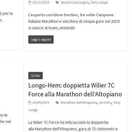
,
23/11/2019
Soudal Leecougan
Tony Longo
) per la
L’esperto corridore trentino, tre volte Campione
o,
Italiano Marathon e vincitore di cinque gare nel 2019
si unisce al team, andando
Leggi il seguito
Gf-Mx
Longo-Hem: doppietta Wilier 7C
Force alla Marathon dell’Altopiano
,
,
29/09/2019
Marathon dell'Altopiano
ole hem
Tony
Longo
no le
che nel
La Wilier 7C Force ha imbracciato la doppietta
alla Marathon dell’Altopiano, gara di 72 chilometri e