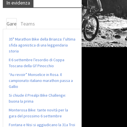
In evidenza
Gare
Teams
35ª Marathon Bike della Brianza: l’ultima
sfida agonistica di una leggendaria
storia
Il 6 settembre l’esordio di Coppa
Toscana della Gf Pinocchio
“Au revoir” Monselice in Rosa. Il
campionato italiano marathon passa a
Gallio
Si chiude il Prealpi Bike Challenge:
buona la prima
Monterosa Bike: tante novità per la
gara del prossimo 6 settembre
Fontana e Nisi si aggiudicano la 31a Troi