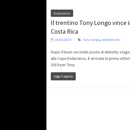
Endurance
Il trentino Tony Longo vince 
Costa Rica
,
24/02/2019
Tony Longo
wilierforce7c
Dopo il buon secondo posto al debutto stagi
alla Copa Endurance, è arrivata la prima vittor
2019 per Tony
Leggi il seguito