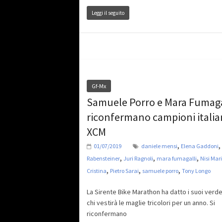
Leggi il seguito
Gf-Mx
Samuele Porro e Mara Fumagal
riconfermano campioni italia
XCM
,
,
01/07/2019
daniele mensi
Elena Gaddoni
,
,
,
Rabensteiner
Juri Ragnoli
mara fumagalli
Nisi Mar
,
,
,
Cristina
Pietro Sarai
samuele porro
Tony Longo
La Sirente Bike Marathon ha datto i suoi verde
chi vestirà le maglie tricolori per un anno. Si
riconfermano