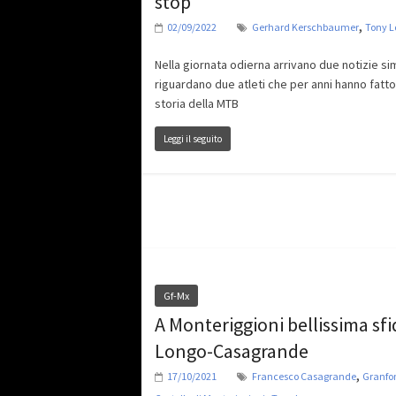
stop
,
02/09/2022
Gerhard Kerschbaumer
Tony L
Nella giornata odierna arrivano due notizie sim
riguardano due atleti che per anni hanno fatto
storia della MTB
Leggi il seguito
Gf-Mx
A Monteriggioni bellissima sfi
Longo-Casagrande
,
17/10/2021
Francesco Casagrande
Granfo