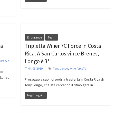
Endurance
Team
la
Tripletta Wilier 7C Force in Costa
Rica. A San Carlos vince Brenes,
Longo è 3°
force7c
,
04/03/2019
Tony Longo
wilierforce7c
ior
 Longo,
Prosegue a suon di podi la trasferta in Costa Rica di
Tony Longo, che sta cercando il ritmo gara in
Leggi il seguito