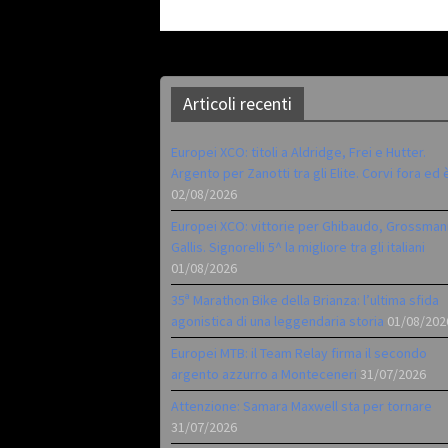
Articoli recenti
Europei XCO: titoli a Aldridge, Frei e Hutter.
Argento per Zanotti tra gli Elite. Corvi fora ed 
02/08/2026
Europei XCO: vittorie per Ghibaudo, Grossman
Gallis. Signorelli 5^ la migliore tra gli italiani
01/08/2026
35ª Marathon Bike della Brianza: l’ultima sfida
agonistica di una leggendaria storia
01/08/202
Europei MTB: il Team Relay firma il secondo
argento azzurro a Monteceneri
31/07/2026
Attenzione: Samara Maxwell sta per tornare
31/07/2026