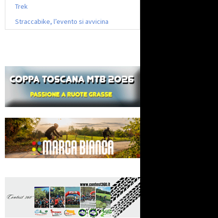
Trek
Straccabike, l’evento si avvicina