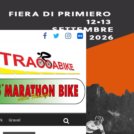
è 4^
ani
rk
Gravel