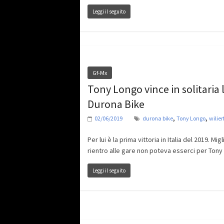
Leggi il seguito
Gf-Mx
Tony Longo vince in solitaria 
Durona Bike
,
,
02/06/2019
durona bike
Tony Longo
wilier
Per lui è la prima vittoria in Italia del 2019. Migl
rientro alle gare non poteva esserci per Tony
Leggi il seguito