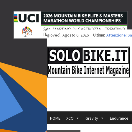
giovedì, Agosto 6, 2026
Ultima:
Attenzione: Sa
Europei XCO: ti
Europei XCO: vi
35ª Marathon Bi
Europei MTB: i
HOME
XCO
Gravity
Endurance