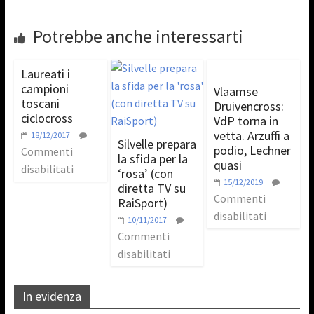
Potrebbe anche interessarti
Laureati i
campioni
Vlaamse
toscani
Druivencross:
ciclocross
VdP torna in
vetta. Arzuffi a
18/12/2017
Silvelle prepara
podio, Lechner
Commenti
la sfida per la
quasi
disabilitati
‘rosa’ (con
15/12/2019
diretta TV su
Commenti
RaiSport)
disabilitati
10/11/2017
Commenti
disabilitati
In evidenza