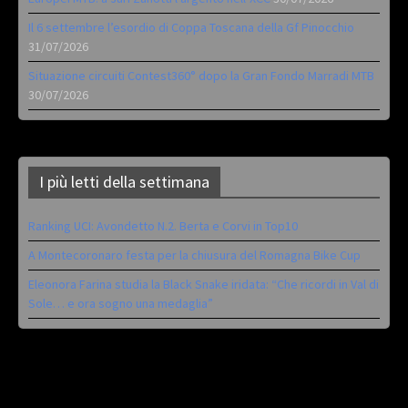
Il 6 settembre l’esordio di Coppa Toscana della Gf Pinocchio
31/07/2026
Situazione circuiti Contest360° dopo la Gran Fondo Marradi MTB
30/07/2026
I più letti della settimana
Ranking UCI: Avondetto N.2. Berta e Corvi in Top10
A Montecoronaro festa per la chiusura del Romagna Bike Cup
Eleonora Farina studia la Black Snake iridata: “Che ricordi in Val di
Sole… e ora sogno una medaglia”