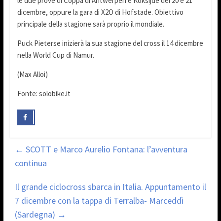
le due prove di Coppa di Antwerpen e Koksijde del 20 e 21
dicembre, oppure la gara di X2O di Hofstade. Obiettivo
principale della stagione sarà proprio il mondiale.
Puck Pieterse inizierà la sua stagione del cross il 14 dicembre
nella World Cup di Namur.
(Max Alloi)
Fonte: solobike.it
←
SCOTT e Marco Aurelio Fontana: l’avventura
continua
Il grande ciclocross sbarca in Italia. Appuntamento il
7 dicembre con la tappa di Terralba- Marceddì
(Sardegna)
→