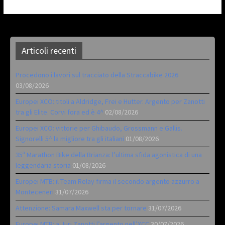
Articoli recenti
Procedono i lavori sul tracciato della Straccabike 2026
03/08/2026
Europei XCO: titoli a Aldridge, Frei e Hutter. Argento per Zanotti
tra gli Elite. Corvi fora ed è 4^
02/08/2026
Europei XCO: vittorie per Ghibaudo, Grossmann e Gallis.
Signorelli 5^ la migliore tra gli italiani
01/08/2026
35ª Marathon Bike della Brianza: l’ultima sfida agonistica di una
leggendaria storia
01/08/2026
Europei MTB: il Team Relay firma il secondo argento azzurro a
Monteceneri
31/07/2026
Attenzione: Samara Maxwell sta per tornare
31/07/2026
Europei MTB: a Juri Zanotti l’argento nell’XCC
30/07/2026