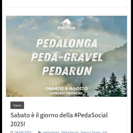
Varie
Sabato è il giorno della #PedaSocial
2025!
,
,
,
04/08/2025
pedalonga
PedaSocial
Spiquy Team
Val