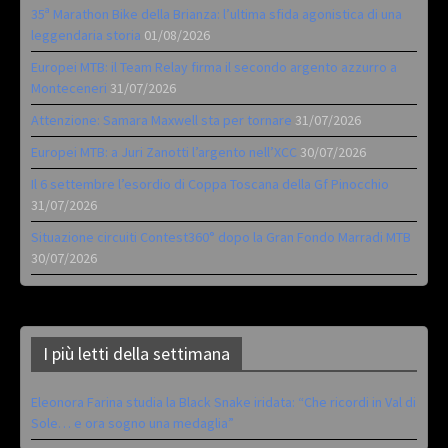
35ª Marathon Bike della Brianza: l’ultima sfida agonistica di una
leggendaria storia
01/08/2026
Europei MTB: il Team Relay firma il secondo argento azzurro a
Monteceneri
31/07/2026
Attenzione: Samara Maxwell sta per tornare
31/07/2026
Europei MTB: a Juri Zanotti l’argento nell’XCC
30/07/2026
Il 6 settembre l’esordio di Coppa Toscana della Gf Pinocchio
31/07/2026
Situazione circuiti Contest360° dopo la Gran Fondo Marradi MTB
30/07/2026
I più letti della settimana
Eleonora Farina studia la Black Snake iridata: “Che ricordi in Val di
Sole… e ora sogno una medaglia”