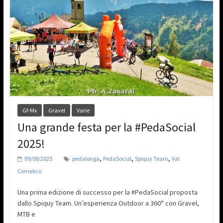
Gf-Mx
Gravel
Varie
Una grande festa per la #PedaSocial
2025!
,
,
,
09/08/2025
pedalonga
PedaSocial
Spiquy Team
Val
Comelico
Una prima edizione di successo per la #PedaSocial proposta
dallo Spiquy Team. Un’esperienza Outdoor a 360° con Gravel,
MTB e