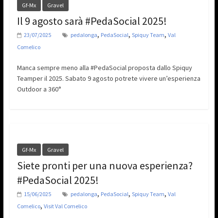
Gf-Mx
Gravel
Il 9 agosto sarà #PedaSocial 2025!
,
,
,
23/07/2025
pedalonga
PedaSocial
Spiquy Team
Val
Comelico
Manca sempre meno alla #PedaSocial proposta dallo Spiquy
Teamper il 2025. Sabato 9 agosto potrete vivere un’esperienza
Outdoor a 360°
Gf-Mx
Gravel
Siete pronti per una nuova esperienza?
#PedaSocial 2025!
,
,
,
15/06/2025
pedalonga
PedaSocial
Spiquy Team
Val
,
Comelico
Visit Val Comelico