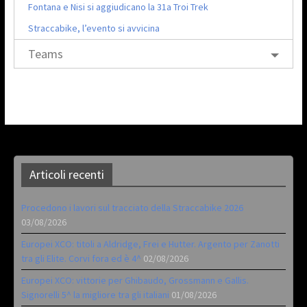
Fontana e Nisi si aggiudicano la 31a Troi Trek
Straccabike, l’evento si avvicina
Teams
Articoli recenti
Procedono i lavori sul tracciato della Straccabike 2026
03/08/2026
Europei XCO: titoli a Aldridge, Frei e Hutter. Argento per Zanotti
tra gli Elite. Corvi fora ed è 4^
02/08/2026
Europei XCO: vittorie per Ghibaudo, Grossmann e Gallis.
Signorelli 5^ la migliore tra gli italiani
01/08/2026