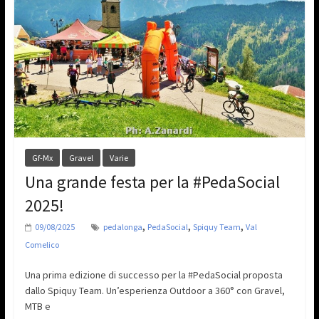
Gf-Mx
Gravel
Varie
Una grande festa per la #PedaSocial
2025!
,
,
,
09/08/2025
pedalonga
PedaSocial
Spiquy Team
Val
Comelico
Una prima edizione di successo per la #PedaSocial proposta
dallo Spiquy Team. Un’esperienza Outdoor a 360° con Gravel,
MTB e