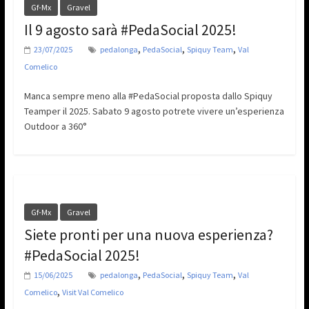
Gf-Mx
Gravel
Il 9 agosto sarà #PedaSocial 2025!
,
,
,
23/07/2025
pedalonga
PedaSocial
Spiquy Team
Val
Comelico
Manca sempre meno alla #PedaSocial proposta dallo Spiquy
Teamper il 2025. Sabato 9 agosto potrete vivere un’esperienza
Outdoor a 360°
Gf-Mx
Gravel
Siete pronti per una nuova esperienza?
#PedaSocial 2025!
,
,
,
15/06/2025
pedalonga
PedaSocial
Spiquy Team
Val
,
Comelico
Visit Val Comelico