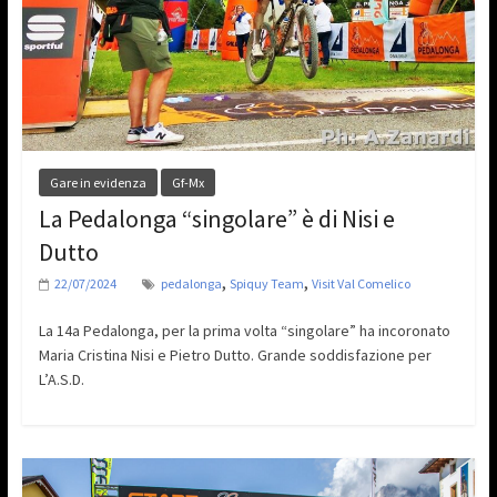
Gare in evidenza
Gf-Mx
La Pedalonga “singolare” è di Nisi e
Dutto
,
,
22/07/2024
pedalonga
Spiquy Team
Visit Val Comelico
La 14a Pedalonga, per la prima volta “singolare” ha incoronato
Maria Cristina Nisi e Pietro Dutto. Grande soddisfazione per
L’A.S.D.