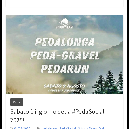
Varie
Sabato è il giorno della #PedaSocial
2025!
,
,
,
04/08/2025
pedalonga
PedaSocial
Spiquy Team
Val