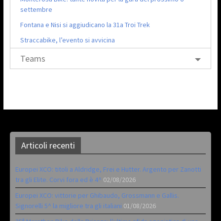
settembre
Fontana e Nisi si aggiudicano la 31a Troi Trek
Straccabike, l’evento si avvicina
Teams
Articoli recenti
Europei XCO: titoli a Aldridge, Frei e Hutter. Argento per Zanotti
tra gli Elite. Corvi fora ed è 4^
02/08/2026
Europei XCO: vittorie per Ghibaudo, Grossmann e Gallis.
Signorelli 5^ la migliore tra gli italiani
01/08/2026