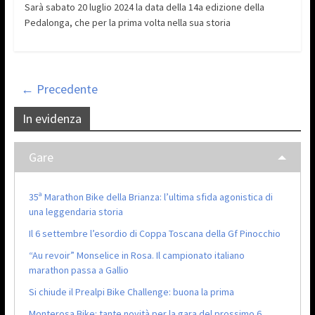
Sarà sabato 20 luglio 2024 la data della 14a edizione della
Pedalonga, che per la prima volta nella sua storia
← Precedente
In evidenza
Gare
35ª Marathon Bike della Brianza: l’ultima sfida agonistica di
una leggendaria storia
Il 6 settembre l’esordio di Coppa Toscana della Gf Pinocchio
“Au revoir” Monselice in Rosa. Il campionato italiano
marathon passa a Gallio
Si chiude il Prealpi Bike Challenge: buona la prima
Monterosa Bike: tante novità per la gara del prossimo 6