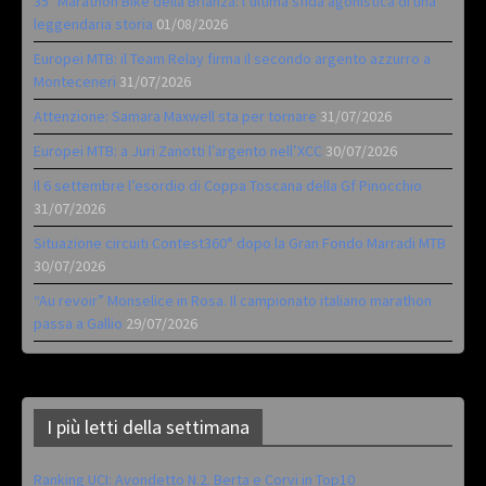
35ª Marathon Bike della Brianza: l’ultima sfida agonistica di una
leggendaria storia
01/08/2026
Europei MTB: il Team Relay firma il secondo argento azzurro a
Monteceneri
31/07/2026
Attenzione: Samara Maxwell sta per tornare
31/07/2026
Europei MTB: a Juri Zanotti l’argento nell’XCC
30/07/2026
Il 6 settembre l’esordio di Coppa Toscana della Gf Pinocchio
31/07/2026
Situazione circuiti Contest360° dopo la Gran Fondo Marradi MTB
30/07/2026
“Au revoir” Monselice in Rosa. Il campionato italiano marathon
passa a Gallio
29/07/2026
I più letti della settimana
Ranking UCI: Avondetto N.2. Berta e Corvi in Top10