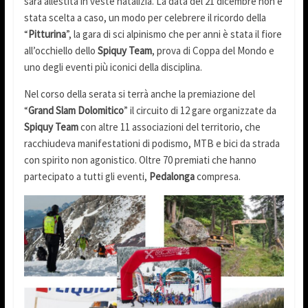
sarà allestita in veste natalizia. La data del 21 dicembre non è
stata scelta a caso, un modo per celebrere il ricordo della
“
Pitturina
”, la gara di sci alpinismo che per anni è stata il fiore
all’occhiello dello
Spiquy Team
, prova di Coppa del Mondo e
uno degli eventi più iconici della disciplina.
Nel corso della serata si terrà anche la premiazione del
“
Grand Slam
Dolomitico
” il circuito di 12 gare organizzate da
Spiquy Team
con altre 11 associazioni del territorio, che
racchiudeva manifestationi di podismo, MTB e bici da strada
con spirito non agonistico. Oltre 70 premiati che hanno
partecipato a tutti gli eventi,
Pedalonga
compresa.