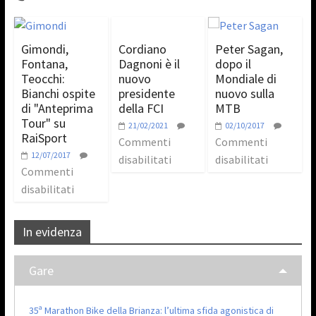
Gimondi,
Cordiano
Peter Sagan,
Fontana,
Dagnoni è il
dopo il
Teocchi:
nuovo
Mondiale di
Bianchi ospite
presidente
nuovo sulla
di "Anteprima
della FCI
MTB
Tour" su
21/02/2021
02/10/2017
RaiSport
Commenti
Commenti
12/07/2017
disabilitati
disabilitati
Commenti
disabilitati
In evidenza
Gare
35ª Marathon Bike della Brianza: l’ultima sfida agonistica di