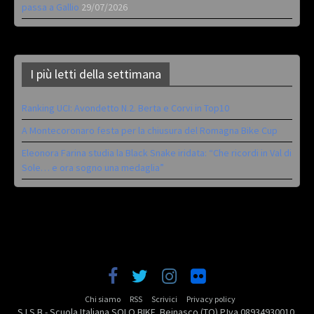
passa a Gallio
29/07/2026
I più letti della settimana
Ranking UCI: Avondetto N.2. Berta e Corvi in Top10
A Montecoronaro festa per la chiusura del Romagna Bike Cup
Eleonora Farina studia la Black Snake iridata: “Che ricordi in Val di
Sole… e ora sogno una medaglia”
Chi siamo
RSS
Scrivici
Privacy policy
S.I.S.B - Scuola Italiana SOLO BIKE. Beinasco (TO) P.Iva 08934930010.