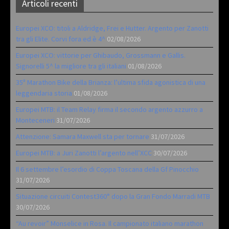
Articoli recenti
Europei XCO: titoli a Aldridge, Frei e Hutter. Argento per Zanotti
tra gli Elite. Corvi fora ed è 4^
02/08/2026
Europei XCO: vittorie per Ghibaudo, Grossmann e Gallis.
Signorelli 5^ la migliore tra gli italiani
01/08/2026
35ª Marathon Bike della Brianza: l’ultima sfida agonistica di una
leggendaria storia
01/08/2026
Europei MTB: il Team Relay firma il secondo argento azzurro a
Monteceneri
31/07/2026
Attenzione: Samara Maxwell sta per tornare
31/07/2026
Europei MTB: a Juri Zanotti l’argento nell’XCC
30/07/2026
Il 6 settembre l’esordio di Coppa Toscana della Gf Pinocchio
31/07/2026
Situazione circuiti Contest360° dopo la Gran Fondo Marradi MTB
30/07/2026
“Au revoir” Monselice in Rosa. Il campionato italiano marathon