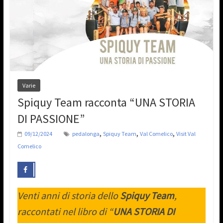
Varie
Spiquy Team racconta “UNA STORIA
DI PASSIONE”
,
,
,
09/12/2024
pedalonga
Spiquy Team
Val Comelico
Visit Val
Comelico
Venti anni di storia dello
Spiquy Team
,
raccontati nel libro di “
UNA ST
O
RIA DI