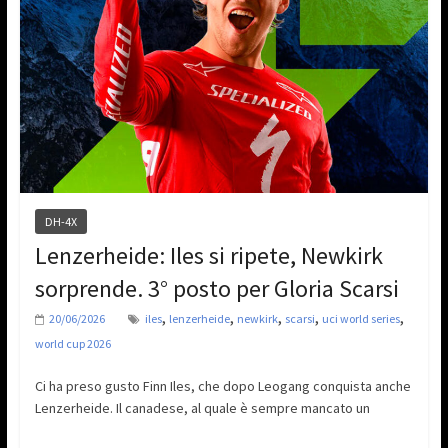
DH-4X
Lenzerheide: Iles si ripete, Newkirk
sorprende. 3° posto per Gloria Scarsi
,
,
,
,
,
20/06/2026
iles
lenzerheide
newkirk
scarsi
uci world series
world cup 2026
Ci ha preso gusto Finn Iles, che dopo Leogang conquista anche
Lenzerheide. Il canadese, al quale è sempre mancato un