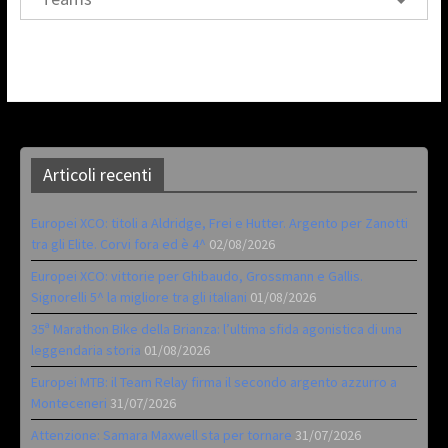
Articoli recenti
Europei XCO: titoli a Aldridge, Frei e Hutter. Argento per Zanotti
tra gli Elite. Corvi fora ed è 4^
02/08/2026
Europei XCO: vittorie per Ghibaudo, Grossmann e Gallis.
Signorelli 5^ la migliore tra gli italiani
01/08/2026
35ª Marathon Bike della Brianza: l’ultima sfida agonistica di una
leggendaria storia
01/08/2026
Europei MTB: il Team Relay firma il secondo argento azzurro a
Monteceneri
31/07/2026
Attenzione: Samara Maxwell sta per tornare
31/07/2026