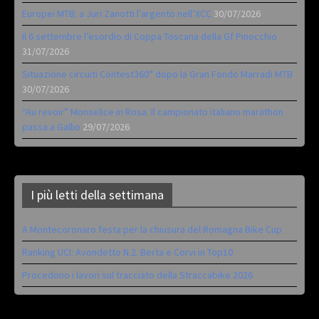
Europei MTB: a Juri Zanotti l’argento nell’XCC
30/07/2026
Il 6 settembre l’esordio di Coppa Toscana della Gf Pinocchio
31/07/2026
Situazione circuiti Contest360° dopo la Gran Fondo Marradi MTB
30/07/2026
“Au revoir” Monselice in Rosa. Il campionato italiano marathon
passa a Gallio
29/07/2026
I più letti della settimana
A Montecoronaro festa per la chiusura del Romagna Bike Cup
Ranking UCI: Avondetto N.2. Berta e Corvi in Top10
Procedono i lavori sul tracciato della Straccabike 2026