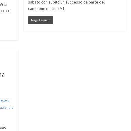
sabato con subito un successo da parte del
) la
campione italiano M1
TTO DI
Leggi il seguito
na
etto di
azionale
ssio