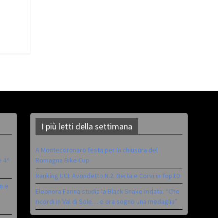
I più letti della settimana
A Montecoronaro festa per la chiusura del
è 4^
Romagna Bike Cup
Ranking UCI: Avondetto N.2. Berta e Corvi in Top10
n e
Eleonora Farina studia la Black Snake iridata: “Che
ricordi in Val di Sole… e ora sogno una medaglia”