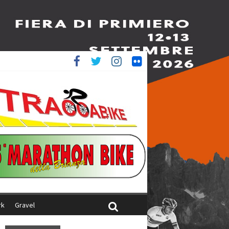
è 4^
iani
rk
Gravel