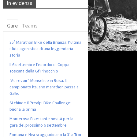
In evidenza
Gare
Teams
35ª Marathon Bike della Brianza: l’ultima
sfida agonistica di una leggendaria
storia
Il 6 settembre l’esordio di Coppa
Toscana della Gf Pinocchio
“Au revoir” Monselice in Rosa. Il
campionato italiano marathon passa a
Gallio
Si chiude il Prealpi Bike Challenge:
buona la prima
Monterosa Bike: tante novità per la
gara del prossimo 6 settembre
Fontana e Nisi si aggiudicano la 31a Troi