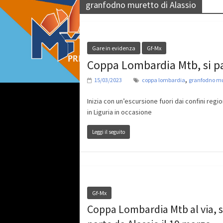
granfodno muretto di Alassio
Gare in evidenza
Gf-Mx
Coppa Lombardia Mtb, si p
,
15/03/2023
coppa lombardia
granfodno mur
Inizia con un’escursione fuori dai confini reg
in Liguria in occasione
Leggi il seguito
Gf-Mx
Coppa Lombardia Mtb al via, s