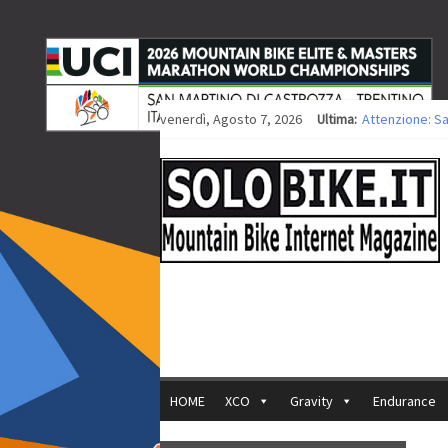
venerdì, Agosto 7, 2026
Ultima:
Attenzione: S
Europei XCO: ti
Europei XCO: vi
35ª Marathon B
Europei MTB: i
HOME
XCO
Gravity
Endurance