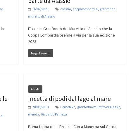
parte da Alassio
,
,
no
16/02/2023
alassio
coppalombardia
granfodno
muretto di Alassio
 la
E’ con la Granfondo del Muretto di Alassio che la
Coppa Lombardia prende il via per la sua edizione
2023
Leggi il seguito
Gf-Mx
 le
Incetta di podi dal lago al mare
,
,
28/03/2018
Comobike
granfodno muretto di Alassio
,
merida
Riccardo Panizza
 di
Prima tappa della Brescia Cup a Manerba sul Garda