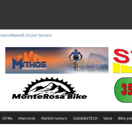
amara Maxwell sta per tornare
toli a Aldridge, Frei e Hutter. Argento per Zanotti tra gli Elite. Corvi fora ed 
ttorie per Ghibaudo, Grossmann e Gallis. Signorelli 5^ la migliore tra gli ital
ike della Brianza: l’ultima sfida agonistica di una leggendaria storia
l Team Relay firma il secondo argento azzurro a Monteceneri
Gf-Mx
Interviste
Market rumors
SolobikeTECH
Varie
Bike pa