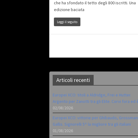
che ha sfondato il tetto degli 800 iscritti. Una
edizione baciata
Leggi il seguito
Articoli recenti
Europei XCO: titoli a Aldridge, Frei e Hutter.
Argento per Zanotti tra gli Elite. Corvi fora ed 
02/08/2026
Europei XCO: vittorie per Ghibaudo, Grossman
Gallis. Signorelli 5^ la migliore tra gli italiani
01/08/2026