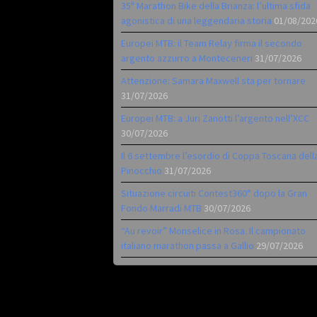
35ª Marathon Bike della Brianza: l’ultima sfida
agonistica di una leggendaria storia
01/08/202
Europei MTB: il Team Relay firma il secondo
argento azzurro a Monteceneri
31/07/2026
Attenzione: Samara Maxwell sta per tornare
31/07/2026
Europei MTB: a Juri Zanotti l’argento nell’XCC
30/07/2026
Il 6 settembre l’esordio di Coppa Toscana dell
Pinocchio
31/07/2026
Situazione circuiti Contest360° dopo la Gran
Fondo Marradi MTB
30/07/2026
“Au revoir” Monselice in Rosa. Il campionato
italiano marathon passa a Gallio
29/07/2026