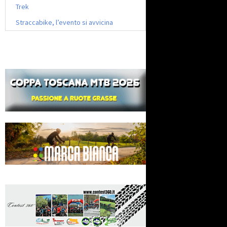
Trek
Straccabike, l’evento si avvicina