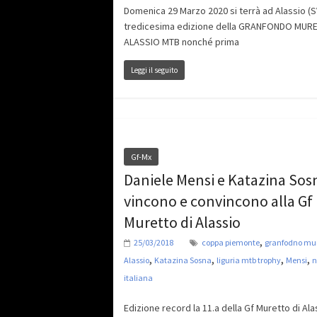
Domenica 29 Marzo 2020 si terrà ad Alassio (SV
tredicesima edizione della GRANFONDO MURE
ALASSIO MTB nonché prima
Leggi il seguito
Gf-Mx
Daniele Mensi e Katazina Sos
vincono e convincono alla Gf
Muretto di Alassio
,
25/03/2018
coppa piemonte
granfodno mur
,
,
,
,
Alassio
Katazina Sosna
liguria mtb trophy
Mensi
n
italiana
Edizione record la 11.a della Gf Muretto di Ala