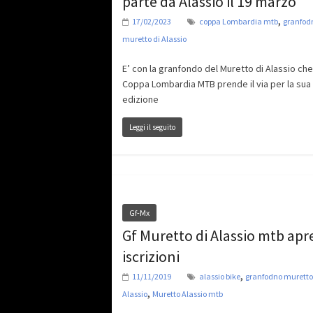
parte da Alassio il 19 marzo
,
17/02/2023
coppa Lombardia mtb
granfod
muretto di Alassio
E’ con la granfondo del Muretto di Alassio che
Coppa Lombardia MTB prende il via per la sua
edizione
Leggi il seguito
Gf-Mx
Gf Muretto di Alassio mtb apre
iscrizioni
,
11/11/2019
alassio bike
granfodno muretto
,
Alassio
Muretto Alassio mtb