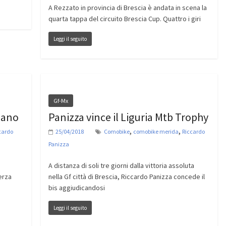
A Rezzato in provincia di Brescia è andata in scena la
quarta tappa del circuito Brescia Cup. Quattro i giri
Leggi il seguito
Gf-Mx
nano
Panizza vince il Liguria Mtb Trophy
,
,
cardo
25/04/2018
Comobike
comobike merida
Riccardo
Panizza
A distanza di soli tre giorni dalla vittoria assoluta
erza
nella Gf città di Brescia, Riccardo Panizza concede il
bis aggiudicandosi
Leggi il seguito