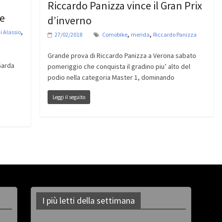
Riccardo Panizza vince il Gran Prix
re
d’inverno
,
 Alassio
,
,
27/02/2018
Comobike
merida
Riccardo Panizza
Grande prova di Riccardo Panizza a Verona sabato
Garda
pomeriggio che conquista il gradino piu’ alto del
podio nella categoria Master 1, dominando
Leggi il seguito
I più letti della settimana