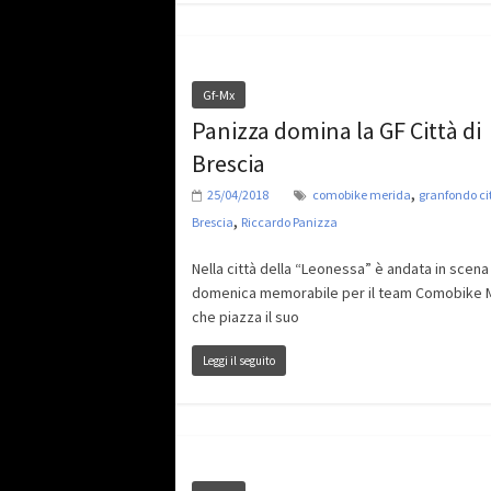
Gf-Mx
Panizza domina la GF Città di
Brescia
,
25/04/2018
comobike merida
granfondo cit
,
Brescia
Riccardo Panizza
Nella città della “Leonessa” è andata in scena 
domenica memorabile per il team Comobike 
che piazza il suo
Leggi il seguito