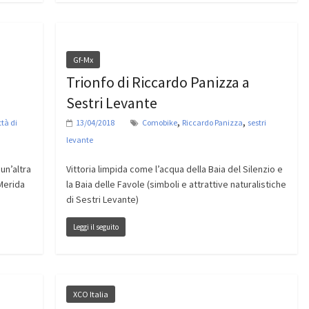
Gf-Mx
Trionfo di Riccardo Panizza a
Sestri Levante
,
,
tà di
13/04/2018
Comobike
Riccardo Panizza
sestri
levante
un’altra
Vittoria limpida come l’acqua della Baia del Silenzio e
Merida
la Baia delle Favole (simboli e attrattive naturalistiche
di Sestri Levante)
Leggi il seguito
XCO Italia