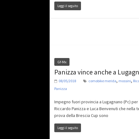
Leggi il seguito
Gf-Mx
Panizza vince anche a Lugag
,
,
08/05/2018
comobike merida
mossini
Ric
Panizza
Impegno fuori provincia a Lugagnano (Pc) per
Riccardo Panizza e Luca Benvenuti che nella t
prova della Brescia Cup sono
Leggi il seguito