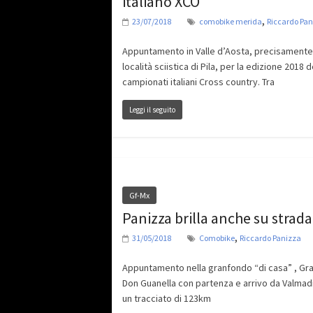
italiano XCO
,
23/07/2018
comobike merida
Riccardo Pan
Appuntamento in Valle d’Aosta, precisamente 
località sciistica di Pila, per la edizione 2018 d
campionati italiani Cross country. Tra
Leggi il seguito
Gf-Mx
Panizza brilla anche su strada
,
31/05/2018
Comobike
Riccardo Panizza
Appuntamento nella granfondo “di casa” , Gr
Don Guanella con partenza e arrivo da Valmad
un tracciato di 123km