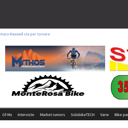
amara Maxwell sta per tornare
toli a Aldridge, Frei e Hutter. Argento per Zanotti tra gli Elite. Corvi fora ed 
ttorie per Ghibaudo, Grossmann e Gallis. Signorelli 5^ la migliore tra gli ital
ike della Brianza: l’ultima sfida agonistica di una leggendaria storia
l Team Relay firma il secondo argento azzurro a Monteceneri
Gf-Mx
Interviste
Market rumors
SolobikeTECH
Varie
Bike pa