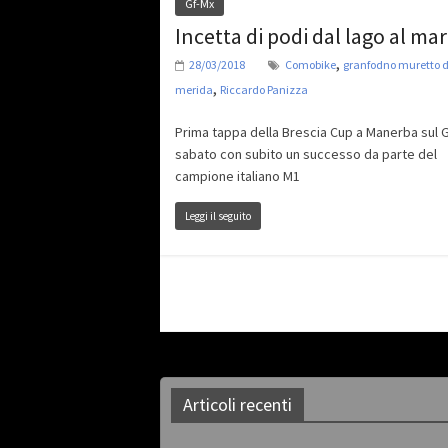
Gf-Mx
Incetta di podi dal lago al ma
,
28/03/2018
Comobike
granfodno muretto di
,
merida
Riccardo Panizza
Prima tappa della Brescia Cup a Manerba sul 
sabato con subito un successo da parte del
campione italiano M1
Leggi il seguito
Articoli recenti