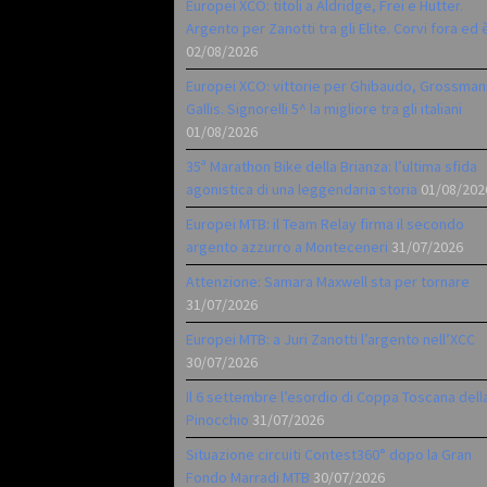
Europei XCO: titoli a Aldridge, Frei e Hutter.
Argento per Zanotti tra gli Elite. Corvi fora ed 
02/08/2026
Europei XCO: vittorie per Ghibaudo, Grossman
Gallis. Signorelli 5^ la migliore tra gli italiani
01/08/2026
35ª Marathon Bike della Brianza: l’ultima sfida
agonistica di una leggendaria storia
01/08/202
Europei MTB: il Team Relay firma il secondo
argento azzurro a Monteceneri
31/07/2026
Attenzione: Samara Maxwell sta per tornare
31/07/2026
Europei MTB: a Juri Zanotti l’argento nell’XCC
30/07/2026
Il 6 settembre l’esordio di Coppa Toscana dell
Pinocchio
31/07/2026
Situazione circuiti Contest360° dopo la Gran
Fondo Marradi MTB
30/07/2026