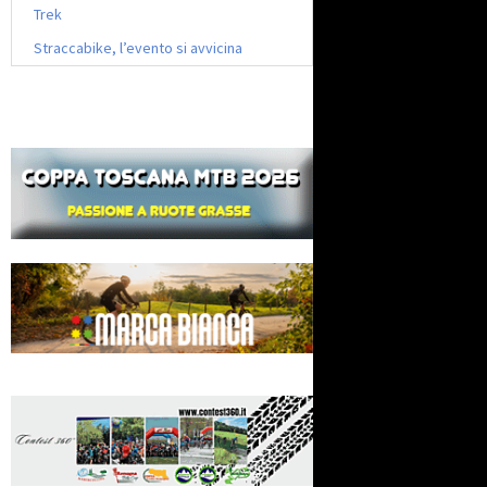
Trek
Straccabike, l’evento si avvicina