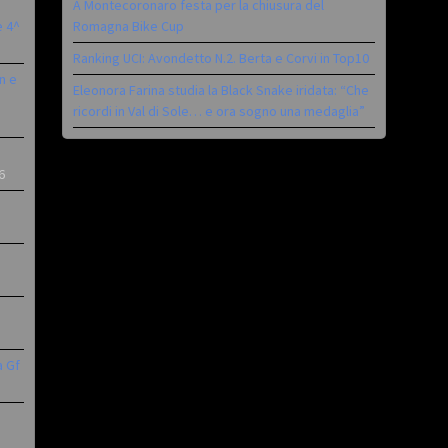
A Montecoronaro festa per la chiusura del
è 4^
Romagna Bike Cup
Ranking UCI: Avondetto N.2. Berta e Corvi in Top10
n e
Eleonora Farina studia la Black Snake iridata: “Che
ricordi in Val di Sole… e ora sogno una medaglia”
6
a Gf