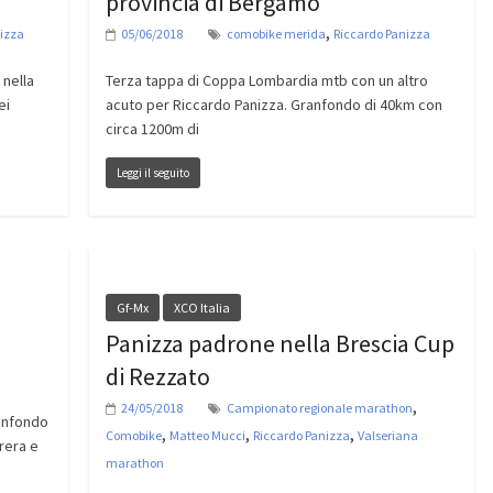
provincia di Bergamo
,
izza
05/06/2018
comobike merida
Riccardo Panizza
nella
Terza tappa di Coppa Lombardia mtb con un altro
ei
acuto per Riccardo Panizza. Granfondo di 40km con
circa 1200m di
Leggi il seguito
Gf-Mx
XCO Italia
Panizza padrone nella Brescia Cup
di Rezzato
,
24/05/2018
Campionato regionale marathon
anfondo
,
,
,
Comobike
Matteo Mucci
Riccardo Panizza
Valseriana
rera e
marathon