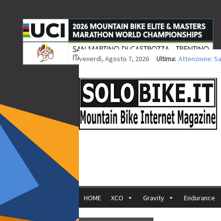
venerdì, Agosto 7, 2026
Ultima:
Attenzione: S
Europei XCO: ti
Europei XCO: vi
35ª Marathon B
Europei MTB: i
HOME
XCO
Gravity
Endurance