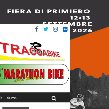
è 4^
iani
rk
Gravel