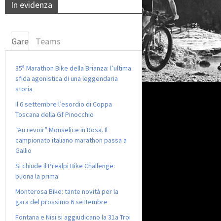
In evidenza
Gare
Teams
35ª Marathon Bike della Brianza: l’ultima
sfida agonistica di una leggendaria
storia
Il 6 settembre l’esordio di Coppa
Toscana della Gf Pinocchio
“Au revoir” Monselice in Rosa. Il
campionato italiano marathon passa a
Gallio
Si chiude il Prealpi Bike Challenge:
buona la prima
Monterosa Bike: tante novità per la
gara del prossimo 6 settembre
Fontana e Nisi si aggiudicano la 31a Troi