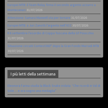
Europei MTB: il Team Relay firma il secondo argento azzurro a
Monteceneri
31/07/2026
Attenzione: Samara Maxwell sta per tornare
31/07/2026
Europei MTB: a Juri Zanotti l’argento nell’XCC
30/07/2026
Il 6 settembre l’esordio di Coppa Toscana della Gf Pinocchio
31/07/2026
Situazione circuiti Contest360° dopo la Gran Fondo Marradi MTB
30/07/2026
I più letti della settimana
Eleonora Farina studia la Black Snake iridata: “Che ricordi in Val di
Sole… e ora sogno una medaglia”