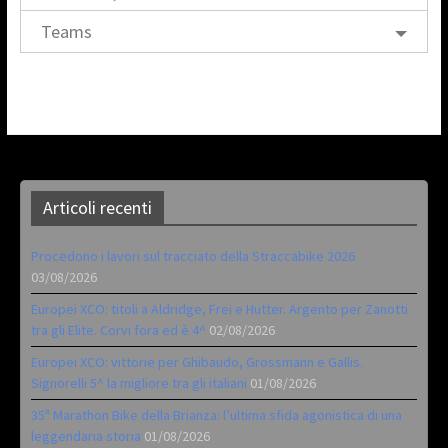
Teams
Articoli recenti
Procedono i lavori sul tracciato della Straccabike 2026
03/08/2026
Europei XCO: titoli a Aldridge, Frei e Hutter. Argento per Zanotti
tra gli Elite. Corvi fora ed è 4^
02/08/2026
Europei XCO: vittorie per Ghibaudo, Grossmann e Gallis.
Signorelli 5^ la migliore tra gli italiani
01/08/2026
35ª Marathon Bike della Brianza: l’ultima sfida agonistica di una
leggendaria storia
01/08/2026