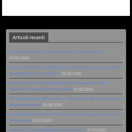
Articoli recenti
Procedono i lavori sul tracciato della Straccabike 2026
03/08/2026
Europei XCO: titoli a Aldridge, Frei e Hutter. Argento per Zanotti
tra gli Elite. Corvi fora ed è 4^
02/08/2026
Europei XCO: vittorie per Ghibaudo, Grossmann e Gallis.
Signorelli 5^ la migliore tra gli italiani
01/08/2026
35ª Marathon Bike della Brianza: l’ultima sfida agonistica di una
leggendaria storia
01/08/2026
Europei MTB: il Team Relay firma il secondo argento azzurro a
Monteceneri
31/07/2026
Attenzione: Samara Maxwell sta per tornare
31/07/2026