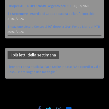
Europei MTB: a Juri Zanotti l’argento nell’XCC
30/07/2026
Il 6 settembre l’esordio di Coppa Toscana della Gf Pinocchio
31/07/2026
Situazione circuiti Contest360° dopo la Gran Fondo Marradi MTB
30/07/2026
I più letti della settimana
Eleonora Farina studia la Black Snake iridata: “Che ricordi in Val di
Sole… e ora sogno una medaglia”