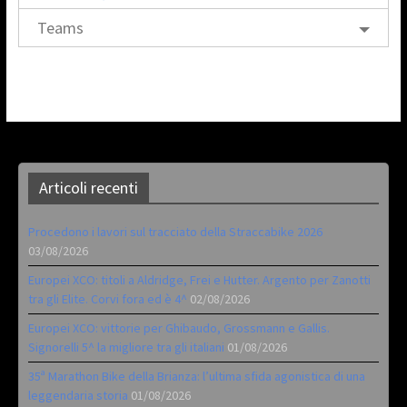
Teams
Articoli recenti
Procedono i lavori sul tracciato della Straccabike 2026
03/08/2026
Europei XCO: titoli a Aldridge, Frei e Hutter. Argento per Zanotti
tra gli Elite. Corvi fora ed è 4^
02/08/2026
Europei XCO: vittorie per Ghibaudo, Grossmann e Gallis.
Signorelli 5^ la migliore tra gli italiani
01/08/2026
35ª Marathon Bike della Brianza: l’ultima sfida agonistica di una
leggendaria storia
01/08/2026