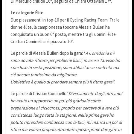
Di Mercurio chiude 16ª, seguita da Chiara Ottaviani 17ª.
Le categorie Élite
Due piazzamenti in top-10 per il Cycling Racing Team. Tra le
donne élite, la campionessa toscana Alessia Bulleri ha
conquistato un buon 6° posto, mentre tra gli uomini élite
Cristian Cominelli si è piazzato 10°.
Le parole di Alessia Bulleri dopo la gara: “
A Corridonia mi
sono dovuta ritirare per problemi fisici, invece a Tarvisio ho
concluso in sesta posizione, sono abbastanza contenta ma
c’è ancora tantissimo da migliorare.
L’obiettivo è quello di prendere sempre più il ritmo gara”
.
Le parole di Cristian Cominelli: “
Diversamente dagli altri anni
ho avuto un approccio un po’ più graduale come
preparazione al ciclocross, proprio per cercare di avere più
consistenza lungo tutta la stagione. Nelle prime gare ho
potuto riprendere confidenza con la bici, mi manca un po’ di
ritmo ma volevo proprio affrontare queste prime due gare in