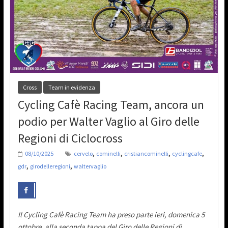
Cross
Team in evidenza
Cycling Cafè Racing Team, ancora un
podio per Walter Vaglio al Giro delle
Regioni di Ciclocross
,
,
,
,
08/10/2025
cervelo
cominelli
cristiancominelli
cyclingcafe
,
,
gdr
girodelleregioni
waltervaglio
Il Cycling Cafè Racing Team ha preso parte ieri, domenica 5
ottobre, alla seconda tappa del Giro delle Regioni di