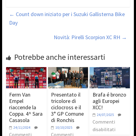
←
Count down iniziato per i Suzuki Gallisterna Bike
Day
Novità: Pirelli Scorpion XC RH
→
Potrebbe anche interessarti
Ferm Van
Presentato il
Brafa é bronzo
Empel
tricolore di
agli Europei
riaccende la
ciclocross e il
XCC!
Coppa. 4^ Sara
3° GP Comune
24/07/2025
Casasola
di Ronchis
Commenti
24/11/2024
10/10/2025
disabilitati
Commenti
Commenti