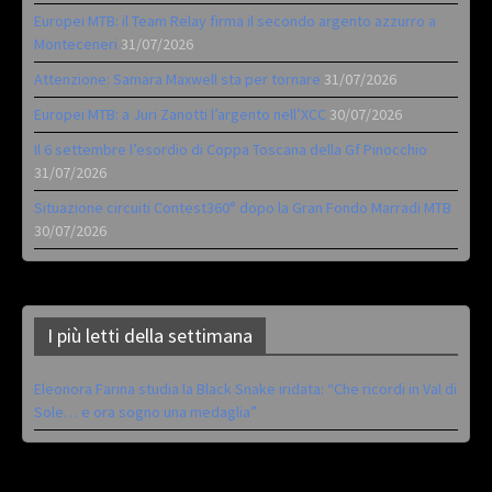
Europei MTB: il Team Relay firma il secondo argento azzurro a
Monteceneri
31/07/2026
Attenzione: Samara Maxwell sta per tornare
31/07/2026
Europei MTB: a Juri Zanotti l’argento nell’XCC
30/07/2026
Il 6 settembre l’esordio di Coppa Toscana della Gf Pinocchio
31/07/2026
Situazione circuiti Contest360° dopo la Gran Fondo Marradi MTB
30/07/2026
I più letti della settimana
Eleonora Farina studia la Black Snake iridata: “Che ricordi in Val di
Sole… e ora sogno una medaglia”