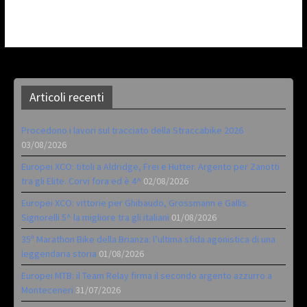
Articoli recenti
Procedono i lavori sul tracciato della Straccabike 2026
03/08/2026
Europei XCO: titoli a Aldridge, Frei e Hutter. Argento per Zanotti
tra gli Elite. Corvi fora ed è 4^
02/08/2026
Europei XCO: vittorie per Ghibaudo, Grossmann e Gallis.
Signorelli 5^ la migliore tra gli italiani
01/08/2026
35ª Marathon Bike della Brianza: l’ultima sfida agonistica di una
leggendaria storia
01/08/2026
Europei MTB: il Team Relay firma il secondo argento azzurro a
Monteceneri
31/07/2026