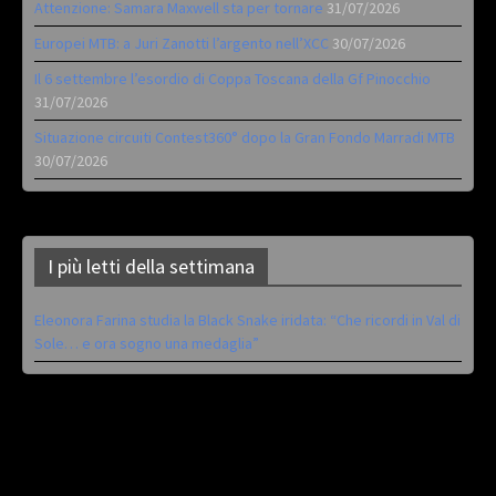
Attenzione: Samara Maxwell sta per tornare
31/07/2026
Europei MTB: a Juri Zanotti l’argento nell’XCC
30/07/2026
Il 6 settembre l’esordio di Coppa Toscana della Gf Pinocchio
31/07/2026
Situazione circuiti Contest360° dopo la Gran Fondo Marradi MTB
30/07/2026
I più letti della settimana
Eleonora Farina studia la Black Snake iridata: “Che ricordi in Val di
Sole… e ora sogno una medaglia”