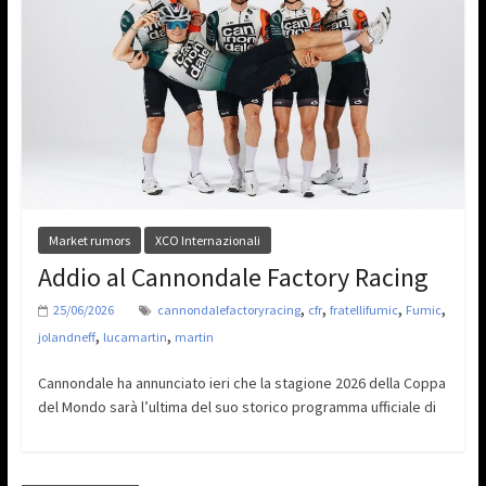
Market rumors
XCO Internazionali
Addio al Cannondale Factory Racing
,
,
,
,
25/06/2026
cannondalefactoryracing
cfr
fratellifumic
Fumic
,
,
jolandneff
lucamartin
martin
Cannondale ha annunciato ieri che la stagione 2026 della Coppa
del Mondo sarà l’ultima del suo storico programma ufficiale di