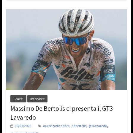
Gravel
Interviste
Massimo De Bertolis ci presenta il GT3
Lavaredo
,
,
,
20/03/2026
auronzodicadore
debertolis
gt3lavaredo