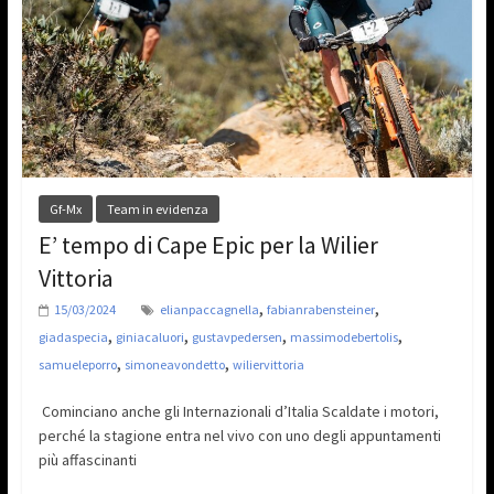
Gf-Mx
Team in evidenza
E’ tempo di Cape Epic per la Wilier
Vittoria
,
,
15/03/2024
elianpaccagnella
fabianrabensteiner
,
,
,
,
giadaspecia
giniacaluori
gustavpedersen
massimodebertolis
,
,
samueleporro
simoneavondetto
wiliervittoria
Cominciano anche gli Internazionali d’Italia Scaldate i motori,
perché la stagione entra nel vivo con uno degli appuntamenti
più affascinanti