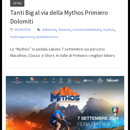
Gf-Mx
Tanti Big al via della Mythos Primiero
Dolomiti
,
,
,
,
04/09/2024
debemax
dolomiti
massimodebertolis
mythos
,
mythosprimiero
pedalidimarca
La “Mythos” si pedala sabato 7 settembre sui percorsi
Marathon, Classic e Short. In Valle di Primiero i migliori bikers