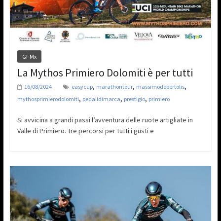
Gf-Mx
La Mythos Primiero Dolomiti è per tutti
,
,
,
16/08/2024
easycup
marathontour
massimodebertolis
,
,
,
mythosprimierodolomiti
pedalidimarca
prestigio
primiero
Si avvicina a grandi passi l’avventura delle ruote artigliate in
Valle di Primiero. Tre percorsi per tutti i gusti e