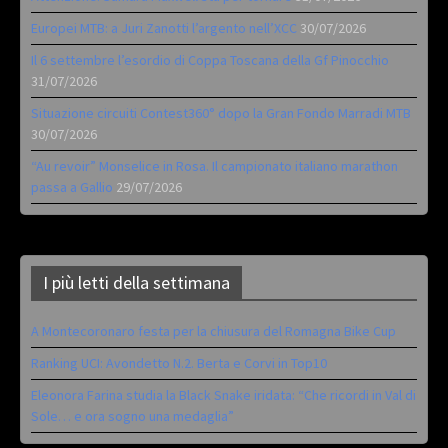
Europei MTB: a Juri Zanotti l’argento nell’XCC
30/07/2026
Il 6 settembre l’esordio di Coppa Toscana della Gf Pinocchio
31/07/2026
Situazione circuiti Contest360° dopo la Gran Fondo Marradi MTB
30/07/2026
“Au revoir” Monselice in Rosa. Il campionato italiano marathon
passa a Gallio
29/07/2026
I più letti della settimana
A Montecoronaro festa per la chiusura del Romagna Bike Cup
Ranking UCI: Avondetto N.2. Berta e Corvi in Top10
Eleonora Farina studia la Black Snake iridata: “Che ricordi in Val di
Sole… e ora sogno una medaglia”