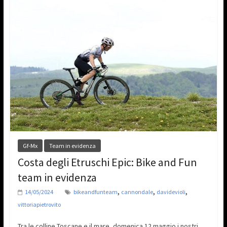
Gf-Mx
Team in evidenza
Costa degli Etruschi Epic: Bike and Fun
team in evidenza
,
,
,
14/05/2024
bikeandfunteam
cannondale
davidevioli
vittoriapietrovito
Tra le colline Toscane e il mare, domenica 12 maggio i nostri