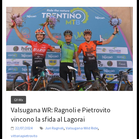
Gf-Mx
Valsugana WR: Ragnoli e Pietrovito
vincono la sfida al Lagorai
,
,
22/07/2024
Juri Ragnoli
Valsugana Wild Ride
vittoriapietrovito