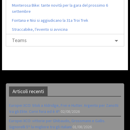
Monterosa Bike: tante novità per la gara del prossimo 6
settembre
Fontana e Nisi si aggiudicano la 31a Troi Trek
Straccabike, l’evento si avvicina
Teams
Articoli recenti
Europei XCO: titoli a Aldridge, Frei e Hutter. Argento per Zanotti
tra gli Elite. Corvi fora ed è 4^
02/08/2026
Europei XCO: vittorie per Ghibaudo, Grossmann e Gallis.
Signorelli 5^ la migliore tra gli italiani
01/08/2026