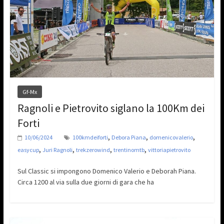
Gf-Mx
Ragnoli e Pietrovito siglano la 100Km dei
Forti
,
,
,
10/06/2024
100kmdeiforti
Debora Piana
domenicovalerio
,
,
,
,
easycup
Juri Ragnoli
trekzerowind
trentinomtb
vittoriapietrovito
Sul Classic si impongono Domenico Valerio e Deborah Piana.
Circa 1200 al via sulla due giorni di gara che ha