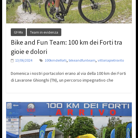
Gf-Mx
Team in evidenza
Bike and Fun Team: 100 km dei Forti tra
gioie e dolori
,
,
13/06/2024
100kmdeiforti
bikeandfunteam
vittoriapietrovito
Domenica i nostri portacolori erano al via della 100 km dei Forti
di Lavarone Ghionghi (TN), un percorso impegnativo che