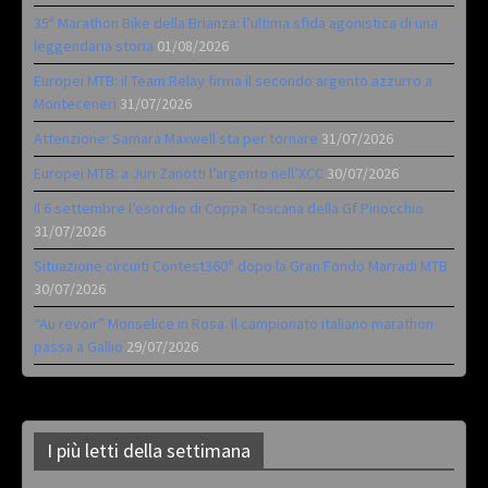
35ª Marathon Bike della Brianza: l’ultima sfida agonistica di una
leggendaria storia
01/08/2026
Europei MTB: il Team Relay firma il secondo argento azzurro a
Monteceneri
31/07/2026
Attenzione: Samara Maxwell sta per tornare
31/07/2026
Europei MTB: a Juri Zanotti l’argento nell’XCC
30/07/2026
Il 6 settembre l’esordio di Coppa Toscana della Gf Pinocchio
31/07/2026
Situazione circuiti Contest360° dopo la Gran Fondo Marradi MTB
30/07/2026
“Au revoir” Monselice in Rosa. Il campionato italiano marathon
passa a Gallio
29/07/2026
I più letti della settimana