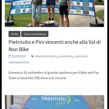
Gf-Mx
Team in evidenza
Pietrovito e Pini vincenti anche alla Val di
Non Bike
,
,
,
26/09/2024
bikeandfunteam
davidevioli
marcopini
vittoriapietrovito
Domenica 22 settembre di grande spolvero per il Bike and Fun
Team a Cavareno (TN) dove si è corsa la