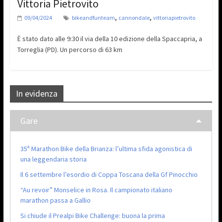
Vittoria Pietrovito
,
,
09/04/2024
bikeandfunteam
cannondale
vittoriapietrovito
È stato dato alle 9:30 il via della 10 edizione della Spaccapria, a
Torreglia (PD). Un percorso di 63 km
In evidenza
Gare
35ª Marathon Bike della Brianza: l’ultima sfida agonistica di
una leggendaria storia
Il 6 settembre l’esordio di Coppa Toscana della Gf Pinocchio
“Au revoir” Monselice in Rosa. Il campionato italiano
marathon passa a Gallio
Si chiude il Prealpi Bike Challenge: buona la prima