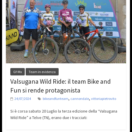
Gf-Mx
Team in evidenza
Valsugana Wild Ride: il team Bike and
Fun si rende protagonista
,
,
24/07/2024
bikeandfunteam
cannondale
vittoriapietrovito
Si è corsa sabato 20 Luglio la terza edizione della “Valsugana
Wild Ride” a Telve (TN), erano due i tracciati: