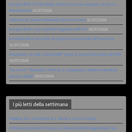
Europei MTB: il Team Relay firma il secondo argento azzurro a
Monteceneri
31/07/2026
Attenzione: Samara Maxwell sta per tornare
31/07/2026
Europei MTB: a Juri Zanotti l’argento nell’XCC
30/07/2026
Il 6 settembre l’esordio di Coppa Toscana della Gf Pinocchio
31/07/2026
Situazione circuiti Contest360° dopo la Gran Fondo Marradi MTB
30/07/2026
“Au revoir” Monselice in Rosa. Il campionato italiano marathon
passa a Gallio
29/07/2026
I più letti della settimana
Ranking UCI: Avondetto N.2. Berta e Corvi in Top10
A Montecoronaro festa per la chiusura del Romagna Bike Cup