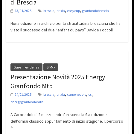
di Brescia
,
,
,
13/04/2025
brescia
brixia
easycup
granfondobrescia
Nona edizione in archivio per la stracittadina bresciana che ha
visto il successo dei due “enfant du pays” Davide Foccoli
Gare in evidenza
Gf-Mx
Presentazione Novità 2025 Energy
Granfondo Mtb
,
,
,
,
24/01/2025
brescia
brixia
carpenedolo
csi
energygranfondomtb
A Carpendolo il 2 marzo andra’ in scena la 9.a edizione
dell’ormai classico appuntamento di inizio stagione. Il percorso
é