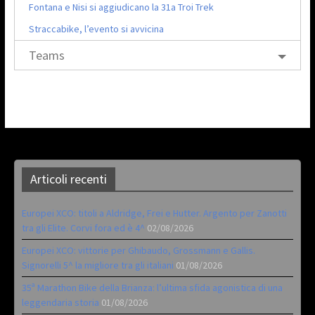
Fontana e Nisi si aggiudicano la 31a Troi Trek
Straccabike, l’evento si avvicina
Teams
Articoli recenti
Europei XCO: titoli a Aldridge, Frei e Hutter. Argento per Zanotti
tra gli Elite. Corvi fora ed è 4^
02/08/2026
Europei XCO: vittorie per Ghibaudo, Grossmann e Gallis.
Signorelli 5^ la migliore tra gli italiani
01/08/2026
35ª Marathon Bike della Brianza: l’ultima sfida agonistica di una
leggendaria storia
01/08/2026