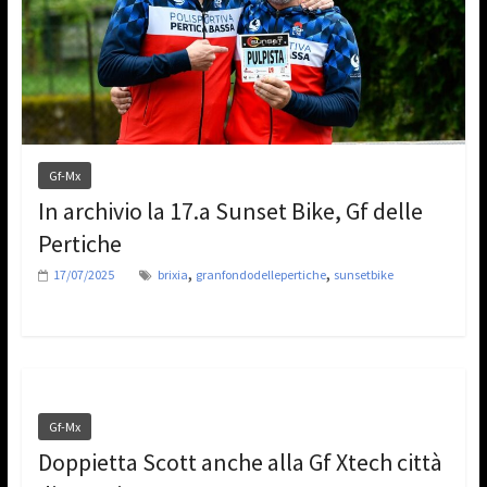
Gf-Mx
In archivio la 17.a Sunset Bike, Gf delle
Pertiche
,
,
17/07/2025
brixia
granfondodellepertiche
sunsetbike
Gf-Mx
Doppietta Scott anche alla Gf Xtech città