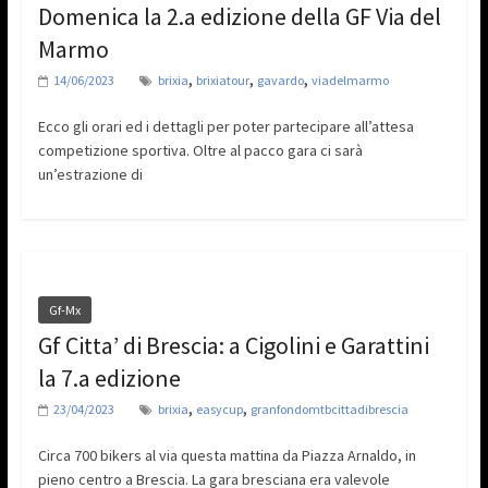
Domenica la 2.a edizione della GF Via del
Marmo
,
,
,
14/06/2023
brixia
brixiatour
gavardo
viadelmarmo
Ecco gli orari ed i dettagli per poter partecipare all’attesa
competizione sportiva. Oltre al pacco gara ci sarà
un’estrazione di
Gf-Mx
Gf Citta’ di Brescia: a Cigolini e Garattini
la 7.a edizione
,
,
23/04/2023
brixia
easycup
granfondomtbcittadibrescia
Circa 700 bikers al via questa mattina da Piazza Arnaldo, in
pieno centro a Brescia. La gara bresciana era valevole