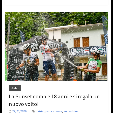
Gf-Mx
La Sunset compie 18 anni e si regala un
nuovo volto!
,
,
27/03/2026
brixia
perticabassa
sunsetbike