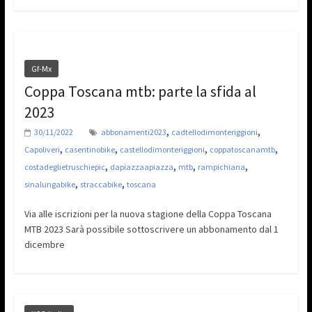
Gf-Mx
Coppa Toscana mtb: parte la sfida al
2023
,
,
30/11/2022
abbonamenti2023
cadtellodimonteriggioni
,
,
,
,
Capoliveri
casentinobike
castellodimonteriggioni
coppatoscanamtb
,
,
,
,
costadeglietruschiepic
dapiazzaapiazza
mtb
rampichiana
,
,
sinalungabike
straccabike
toscana
Via alle iscrizioni per la nuova stagione della Coppa Toscana
MTB 2023 Sarà possibile sottoscrivere un abbonamento dal 1
dicembre