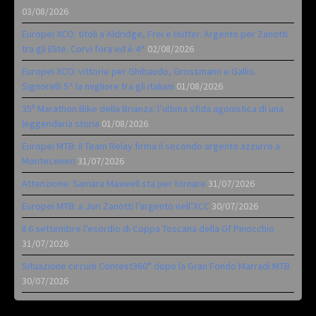
03/08/2026
Europei XCO: titoli a Aldridge, Frei e Hutter. Argento per Zanotti
tra gli Elite. Corvi fora ed è 4^
02/08/2026
Europei XCO: vittorie per Ghibaudo, Grossmann e Gallis.
Signorelli 5^ la migliore tra gli italiani
01/08/2026
35ª Marathon Bike della Brianza: l’ultima sfida agonistica di una
leggendaria storia
01/08/2026
Europei MTB: il Team Relay firma il secondo argento azzurro a
Monteceneri
31/07/2026
Attenzione: Samara Maxwell sta per tornare
31/07/2026
Europei MTB: a Juri Zanotti l’argento nell’XCC
30/07/2026
Il 6 settembre l’esordio di Coppa Toscana della Gf Pinocchio
31/07/2026
Situazione circuiti Contest360° dopo la Gran Fondo Marradi MTB
30/07/2026