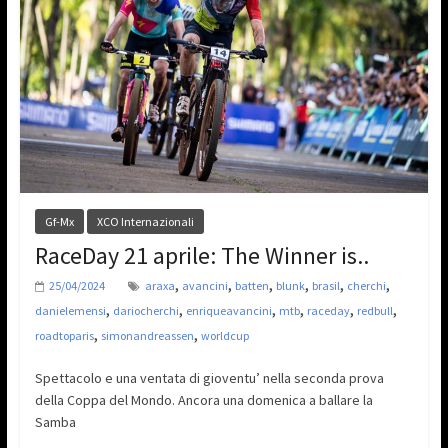
Gf-Mx
XCO Internazionali
RaceDay 21 aprile: The Winner is..
,
,
,
,
,
,
25/04/2024
araxa
avancini
batten
blunk
brasil
cherchi
,
,
,
,
,
,
danielemensi
dariocherchi
enriqueavancini
mtb
raceday
redbull
,
,
roadtoparis
simonandreassen
worldcup
Spettacolo e una ventata di gioventu’ nella seconda prova
della Coppa del Mondo. Ancora una domenica a ballare la
Samba