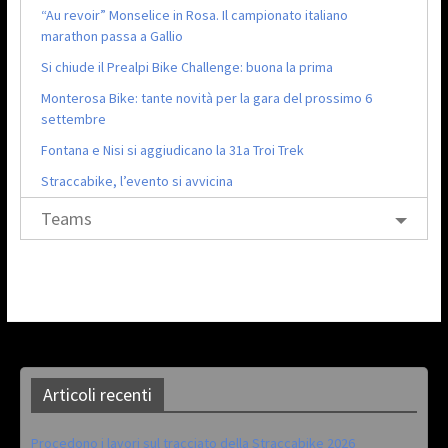
“Au revoir” Monselice in Rosa. Il campionato italiano
marathon passa a Gallio
Si chiude il Prealpi Bike Challenge: buona la prima
Monterosa Bike: tante novità per la gara del prossimo 6
settembre
Fontana e Nisi si aggiudicano la 31a Troi Trek
Straccabike, l’evento si avvicina
Teams
Articoli recenti
Procedono i lavori sul tracciato della Straccabike 2026