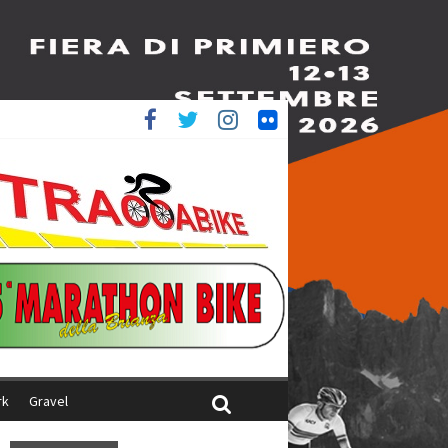
è 4^
ani
rk
Gravel