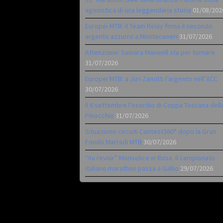
agonistica di una leggendaria storia
01/08/202
Europei MTB: il Team Relay firma il secondo
argento azzurro a Monteceneri
31/07/2026
Attenzione: Samara Maxwell sta per tornare
31/07/2026
Europei MTB: a Juri Zanotti l’argento nell’XCC
30/07/2026
Il 6 settembre l’esordio di Coppa Toscana dell
Pinocchio
31/07/2026
Situazione circuiti Contest360° dopo la Gran
Fondo Marradi MTB
30/07/2026
“Au revoir” Monselice in Rosa. Il campionato
italiano marathon passa a Gallio
29/07/2026