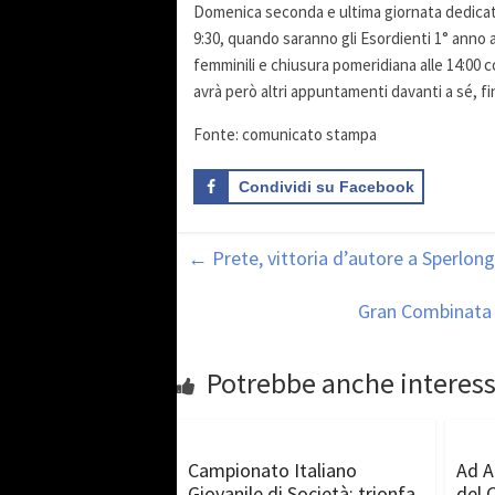
Domenica seconda e ultima giornata dedicata
9:30, quando saranno gli Esordienti 1° anno a 
femminili e chiusura pomeridiana alle 14:00 con
avrà però altri appuntamenti davanti a sé, fin
Fonte: comunicato stampa
Condividi su Facebook
←
Prete, vittoria d’autore a Sperlon
Gran Combinata M
Potrebbe anche interess
Campionato Italiano
Ad A
Giovanile di Società: trionfa
del C