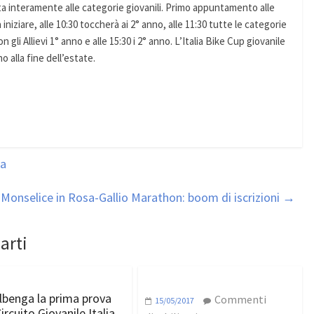
 interamente alle categorie giovanili. Primo appuntamento alle
iniziare, alle 10:30 toccherà ai 2° anno, alle 11:30 tutte le categorie
 gli Allievi 1° anno e alle 15:30 i 2° anno. L’Italia Bike Cup giovanile
o alla fine dell’estate.
ga
onselice in Rosa-Gallio Marathon: boom di iscrizioni
→
arti
lbenga la prima prova
Commenti
15/05/2017
ircuito Giovanile Italia