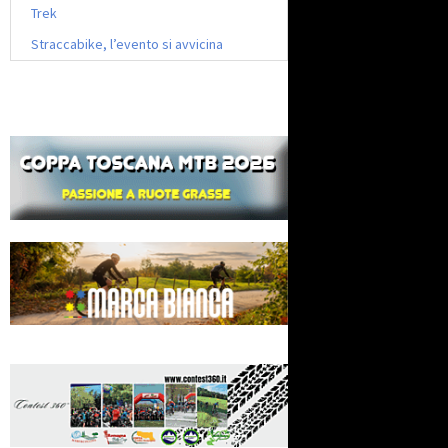
Trek
Straccabike, l’evento si avvicina