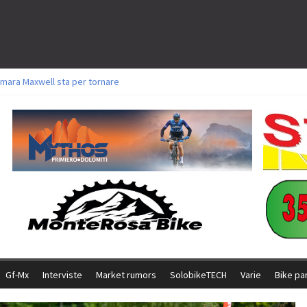
mara Maxwell sta per tornare
toli a Aldridge, Frei e Hutter. Argento per Zanotti tra gli Elite. Corvi fora ed 
ttorie per Ghibaudo, Grossmann e Gallis. Signorelli 5^ la migliore tra gli itali
ke della Brianza: l’ultima sfida agonistica di una leggendaria storia
l Team Relay firma il secondo argento azzurro a Monteceneri
Gf-Mx
Interviste
Market rumors
SolobikeTECH
Varie
Bike pa