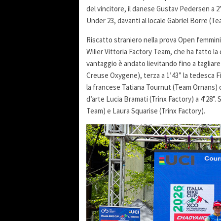
del vincitore, il danese Gustav Pedersen a 2
Under 23, davanti al locale Gabriel Borre (
Riscatto straniero nella prova Open femmini
Wilier Vittoria Factory Team, che ha fatto la 
vantaggio è andato lievitando fino a tagliare
Creuse Oxygene), terza a 1’43” la tedesca Fi
la francese Tatiana Tournut (Team Ornans) che
d’arte Lucia Bramati (Trinx Factory) a 4’28”.
Team) e Laura Squarise (Trinx Factory).