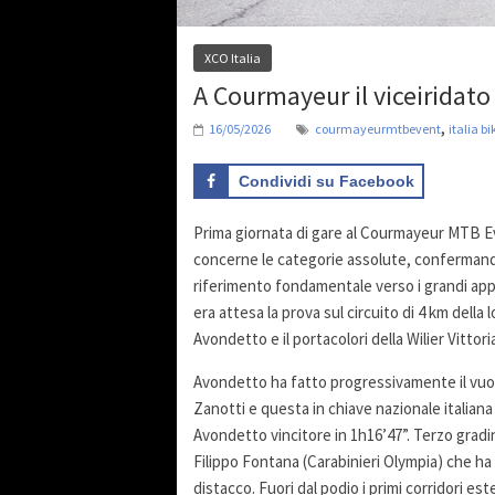
XCO Italia
A Courmayeur il viceiridato
,
16/05/2026
courmayeurmtbevent
italia b
Condividi su Facebook
Prima giornata di gare al Courmayeur MTB Eve
concerne le categorie assolute, confermand
riferimento fondamentale verso i grandi app
era attesa la prova sul circuito di 4 km del
Avondetto e il portacolori della Wilier Vittori
Avondetto ha fatto progressivamente il vuoto
Zanotti e questa in chiave nazionale italiana 
Avondetto vincitore in 1h16’47”. Terzo gradin
Filippo Fontana (Carabinieri Olympia) che ha c
distacco. Fuori dal podio i primi corridori es