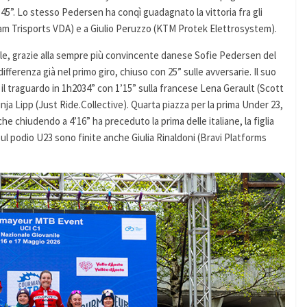
’45”. Lo stesso Pedersen ha conqì guadagnato la vittoria fra gli
Team Trisports VDA) e a Giulio Peruzzo (KTM Protek Elettrosystem).
le, grazie alla sempre più convincente danese Sofie Pedersen del
differenza già nel primo giro, chiuso con 25” sulle avversarie. Il suo
 il traguardo in 1h2034” con 1’15” sulla francese Lena Gerault (Scott
nja Lipp (Just Ride.Collective). Quarta piazza per la prima Under 23,
 chiudendo a 4’16” ha preceduto la prima delle italiane, la figlia
 Sul podio U23 sono finite anche Giulia Rinaldoni (Bravi Platforms