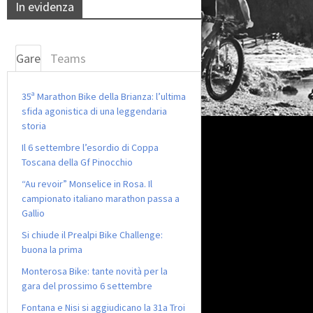
In evidenza
Gare
Teams
35ª Marathon Bike della Brianza: l’ultima
sfida agonistica di una leggendaria
storia
Il 6 settembre l’esordio di Coppa
Toscana della Gf Pinocchio
“Au revoir” Monselice in Rosa. Il
campionato italiano marathon passa a
Gallio
Si chiude il Prealpi Bike Challenge:
buona la prima
Monterosa Bike: tante novità per la
gara del prossimo 6 settembre
Fontana e Nisi si aggiudicano la 31a Troi