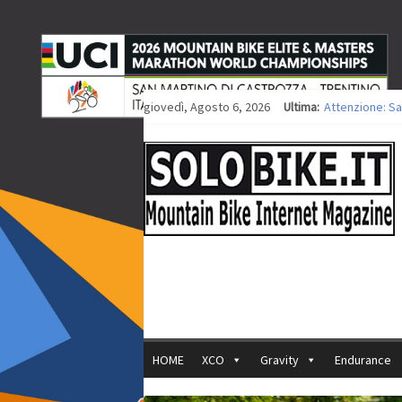
giovedì, Agosto 6, 2026
Ultima:
Attenzione: Sa
Europei XCO: ti
Europei XCO: vi
35ª Marathon Bi
Europei MTB: i
HOME
XCO
Gravity
Endurance