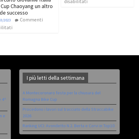
disabilitati
 Cup Chaoyang un altro
de successo
Commenti
03/2023
ilitati
I più letti della settimana
A Montecoronaro festa per la chiusura del
è 4^
Romagna Bike Cup
Procedono i lavori sul tracciato della Straccabike
n e
2026
Ranking UCI: Avondetto N.2. Berta e Corvi in Top10