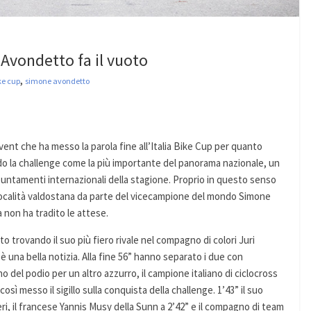
 Avondetto fa il vuoto
,
ike cup
simone avondetto
nt che ha messo la parola fine all’Italia Bike Cup per quanto
o la challenge come la più importante del panorama nazionale, un
untamenti internazionali della stagione. Proprio in questo senso
la località valdostana da parte del vicecampione del mondo Simone
a non ha tradito le attese.
 trovando il suo più fiero rivale nel compagno di colori Juri
è una bella notizia. Alla fine 56” hanno separato i due con
o del podio per un altro azzurro, il campione italiano di ciclocross
osì messo il sigillo sulla conquista della challenge. 1’43” il suo
teri, il francese Yannis Musy della Sunn a 2’42” e il compagno di team