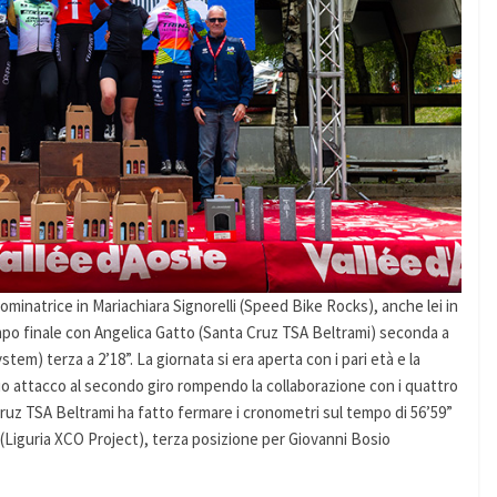
ominatrice in Mariachiara Signorelli (Speed Bike Rocks), anche lei in
tempo finale con Angelica Gatto (Santa Cruz TSA Beltrami) seconda a
em) terza a 2’18”. La giornata si era aperta con i pari età e la
suo attacco al secondo giro rompendo la collaborazione con i quattro
 Cruz TSA Beltrami ha fatto fermare i cronometri sul tempo di 56’59”
(Liguria XCO Project), terza posizione per Giovanni Bosio