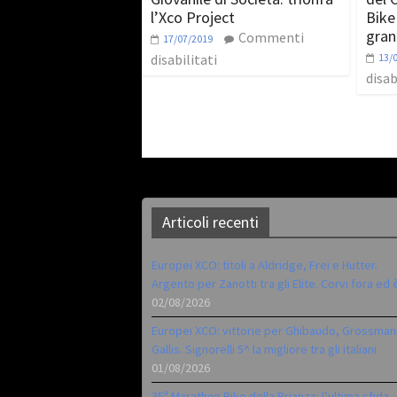
l’Xco Project
Bike
gran
Commenti
17/07/2019
disabilitati
13/
disab
Articoli recenti
Europei XCO: titoli a Aldridge, Frei e Hutter.
Argento per Zanotti tra gli Elite. Corvi fora ed 
02/08/2026
Europei XCO: vittorie per Ghibaudo, Grossman
Gallis. Signorelli 5^ la migliore tra gli italiani
01/08/2026
35ª Marathon Bike della Brianza: l’ultima sfida