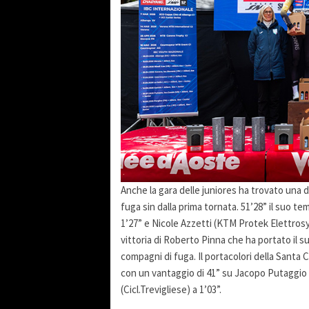
Anche la gara delle juniores ha trovato una d
fuga sin dalla prima tornata. 51’28” il suo 
1’27” e Nicole Azzetti (KTM Protek Elettrosyst
vittoria di Roberto Pinna che ha portato il 
compagni di fuga. Il portacolori della Santa
con un vantaggio di 41” su Jacopo Putaggio 
(Cicl.Trevigliese) a 1’03”.