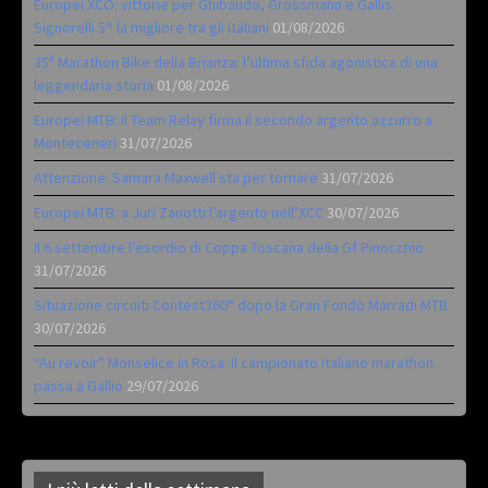
Europei XCO: vittorie per Ghibaudo, Grossmann e Gallis.
Signorelli 5^ la migliore tra gli italiani
01/08/2026
35ª Marathon Bike della Brianza: l’ultima sfida agonistica di una
leggendaria storia
01/08/2026
Europei MTB: il Team Relay firma il secondo argento azzurro a
Monteceneri
31/07/2026
Attenzione: Samara Maxwell sta per tornare
31/07/2026
Europei MTB: a Juri Zanotti l’argento nell’XCC
30/07/2026
Il 6 settembre l’esordio di Coppa Toscana della Gf Pinocchio
31/07/2026
Situazione circuiti Contest360° dopo la Gran Fondo Marradi MTB
30/07/2026
“Au revoir” Monselice in Rosa. Il campionato italiano marathon
passa a Gallio
29/07/2026