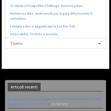
Si chiude il Prealpi Bike Challenge: buona la prima
Monterosa Bike: tante novità per la gara del prossimo 6
settembre
Fontana e Nisi si aggiudicano la 31a Troi Trek
Straccabike, l’evento si avvicina
Teams
Articoli recenti
Europei XCO: titoli a Aldridge, Frei e Hutter. Argento per Zanotti
tra gli Elite. Corvi fora ed è 4^
02/08/2026