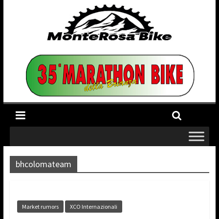
bhcolomateam
Market rumors
XCO Internazionali