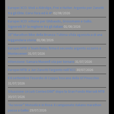
Europei XCO: titoli a Aldridge, Frei e Hutter. Argento per Zanotti
tra gli Elite. Corvi fora ed è 4^
02/08/2026
Europei XCO: vittorie per Ghibaudo, Grossmann e Gallis.
Signorelli 5^ la migliore tra gli italiani
01/08/2026
35ª Marathon Bike della Brianza: l’ultima sfida agonistica di una
leggendaria storia
01/08/2026
Europei MTB: il Team Relay firma il secondo argento azzurro a
Monteceneri
31/07/2026
Attenzione: Samara Maxwell sta per tornare
31/07/2026
Europei MTB: a Juri Zanotti l’argento nell’XCC
30/07/2026
Il 6 settembre l’esordio di Coppa Toscana della Gf Pinocchio
31/07/2026
Situazione circuiti Contest360° dopo la Gran Fondo Marradi MTB
30/07/2026
“Au revoir” Monselice in Rosa. Il campionato italiano marathon
passa a Gallio
29/07/2026