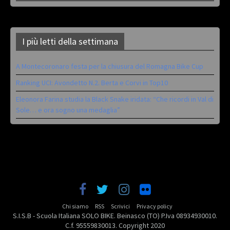
I più letti della settimana
A Montecoronaro festa per la chiusura del Romagna Bike Cup
Ranking UCI: Avondetto N.2. Berta e Corvi in Top10
Eleonora Farina studia la Black Snake iridata: “Che ricordi in Val di
Sole… e ora sogno una medaglia”
Chi siamo
RSS
Scrivici
Privacy policy
S.I.S.B - Scuola Italiana SOLO BIKE. Beinasco (TO) P.Iva 08934930010.
C.f. 95559830013. Copyright 2020