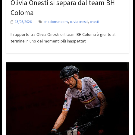
Olivia Onesti si separa dal team BH
Coloma
,
,
13/05/2026
bhcolomateam
oliviaonesti
onesti
Il rapporto tra Olivia Onesti e il team BH Coloma è giunto al
termine in uno dei momenti più inaspettati