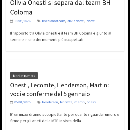
Olivia Onesti si separa dal team BH
Coloma
,
,
13/05/2026
bhcolomateam
oliviaonesti
onesti
Il rapporto tra Olivia Onesti e il team BH Coloma è giunto al
termine in uno dei momenti più inaspettati
Market rumors
Onesti, Lecomte, Henderson, Martin:
voci e conferme del 5 gennaio
,
,
,
05/01/2025
henderson
lecomte
martin
onesti
E’ un inizio di anno scoppiettante per quanto riguarda rumors e
firme per gli atleti della MTB in vista della