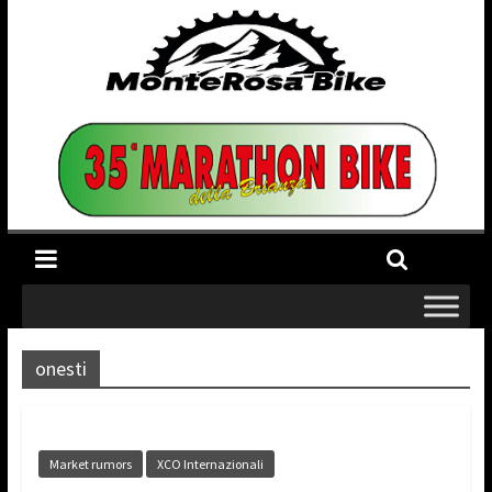
onesti
Market rumors
XCO Internazionali