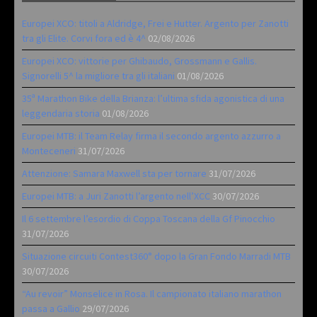
Europei XCO: titoli a Aldridge, Frei e Hutter. Argento per Zanotti
tra gli Elite. Corvi fora ed è 4^
02/08/2026
Europei XCO: vittorie per Ghibaudo, Grossmann e Gallis.
Signorelli 5^ la migliore tra gli italiani
01/08/2026
35ª Marathon Bike della Brianza: l’ultima sfida agonistica di una
leggendaria storia
01/08/2026
Europei MTB: il Team Relay firma il secondo argento azzurro a
Monteceneri
31/07/2026
Attenzione: Samara Maxwell sta per tornare
31/07/2026
Europei MTB: a Juri Zanotti l’argento nell’XCC
30/07/2026
Il 6 settembre l’esordio di Coppa Toscana della Gf Pinocchio
31/07/2026
Situazione circuiti Contest360° dopo la Gran Fondo Marradi MTB
30/07/2026
“Au revoir” Monselice in Rosa. Il campionato italiano marathon
passa a Gallio
29/07/2026