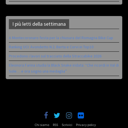
I più letti della settimana
A Montecoronaro festa per la chiusura del Romagna Bike Cup
Ranking UCI: Avondetto N.2. Berta e Corvi in Top10
Procedono i lavori sul tracciato della Straccabike 2026
Eleonora Farina studia la Black Snake iridata: “Che ricordi in Val di
Sole… e ora sogno una medaglia”
Chi siamo
RSS
Scrivici
Privacy policy