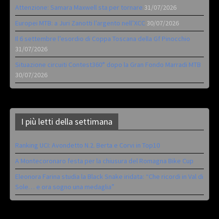
Attenzione: Samara Maxwell sta per tornare
31/07/2026
Europei MTB: a Juri Zanotti l’argento nell’XCC
30/07/2026
Il 6 settembre l’esordio di Coppa Toscana della Gf Pinocchio
31/07/2026
Situazione circuiti Contest360° dopo la Gran Fondo Marradi MTB
30/07/2026
I più letti della settimana
Ranking UCI: Avondetto N.2. Berta e Corvi in Top10
A Montecoronaro festa per la chiusura del Romagna Bike Cup
Eleonora Farina studia la Black Snake iridata: “Che ricordi in Val di
Sole… e ora sogno una medaglia”