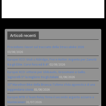
Articoli recenti
Procedono i lavori sul tracciato della Straccabike 2026
03/08/2026
Europei XCO: titoli a Aldridge, Frei e Hutter. Argento per Zanotti
tra gli Elite. Corvi fora ed è 4^
02/08/2026
Europei XCO: vittorie per Ghibaudo, Grossmann e Gallis.
Signorelli 5^ la migliore tra gli italiani
01/08/2026
35ª Marathon Bike della Brianza: l’ultima sfida agonistica di una
leggendaria storia
01/08/2026
Europei MTB: il Team Relay firma il secondo argento azzurro a
Monteceneri
31/07/2026