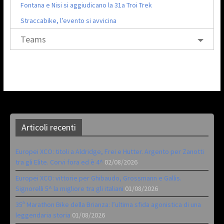
Fontana e Nisi si aggiudicano la 31a Troi Trek
Straccabike, l’evento si avvicina
Teams
Articoli recenti
Europei XCO: titoli a Aldridge, Frei e Hutter. Argento per Zanotti
tra gli Elite. Corvi fora ed è 4^
02/08/2026
Europei XCO: vittorie per Ghibaudo, Grossmann e Gallis.
Signorelli 5^ la migliore tra gli italiani
01/08/2026
35ª Marathon Bike della Brianza: l’ultima sfida agonistica di una
leggendaria storia
01/08/2026