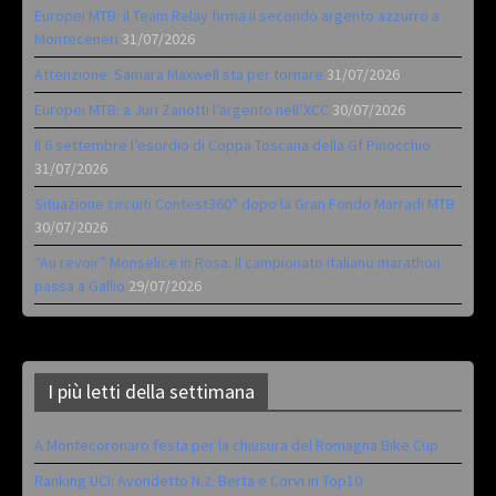
Europei MTB: il Team Relay firma il secondo argento azzurro a
Monteceneri
31/07/2026
Attenzione: Samara Maxwell sta per tornare
31/07/2026
Europei MTB: a Juri Zanotti l’argento nell’XCC
30/07/2026
Il 6 settembre l’esordio di Coppa Toscana della Gf Pinocchio
31/07/2026
Situazione circuiti Contest360° dopo la Gran Fondo Marradi MTB
30/07/2026
“Au revoir” Monselice in Rosa. Il campionato italiano marathon
passa a Gallio
29/07/2026
I più letti della settimana
A Montecoronaro festa per la chiusura del Romagna Bike Cup
Ranking UCI: Avondetto N.2. Berta e Corvi in Top10