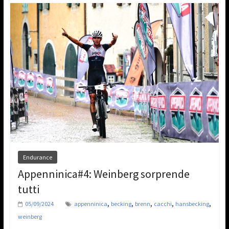
Endurance
Appenninica#4: Weinberg sorprende
tutti
,
,
,
,
,
05/09/2024
appenninica
becking
brenn
cacchi
hansbecking
weinberg