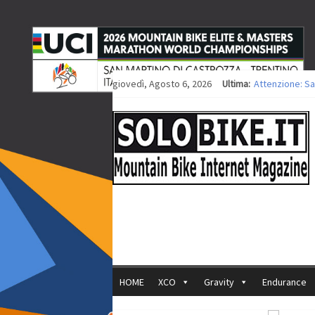
giovedì, Agosto 6, 2026
Ultima:
Attenzione: Sa
Europei XCO: ti
Europei XCO: vi
35ª Marathon Bi
Europei MTB: i
HOME
XCO
Gravity
Endurance