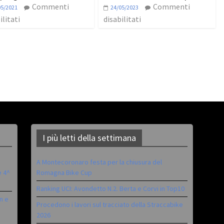
Commenti
Commenti
05/2021
24/05/2023
ilitati
disabilitati
I più letti della settimana
A Montecoronaro festa per la chiusura del
è 4^
Romagna Bike Cup
Ranking UCI: Avondetto N.2. Berta e Corvi in Top10
n e
Procedono i lavori sul tracciato della Straccabike
2026