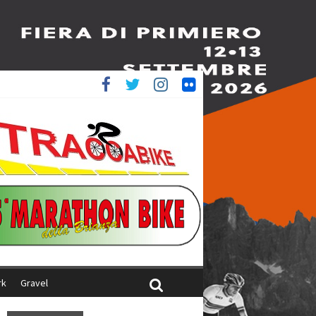
è 4^
ani
rk
Gravel