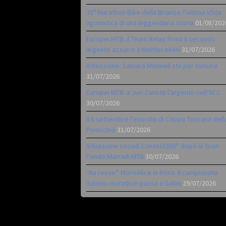
35ª Marathon Bike della Brianza: l’ultima sfida
agonistica di una leggendaria storia
01/08/202
Europei MTB: il Team Relay firma il secondo
argento azzurro a Monteceneri
31/07/2026
Attenzione: Samara Maxwell sta per tornare
31/07/2026
Europei MTB: a Juri Zanotti l’argento nell’XCC
30/07/2026
Il 6 settembre l’esordio di Coppa Toscana dell
Pinocchio
31/07/2026
Situazione circuiti Contest360° dopo la Gran
Fondo Marradi MTB
30/07/2026
“Au revoir” Monselice in Rosa. Il campionato
italiano marathon passa a Gallio
29/07/2026