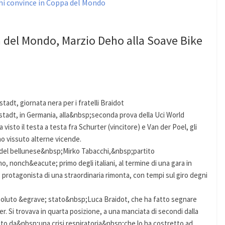
 del Mondo, Marzio Deho alla Soave Bike
adt, giornata nera per i fratelli Braidot
adt, in Germania, alla&nbsp;seconda prova della Uci World
visto il testa a testa fra Schurter (vincitore) e Van der Poel, gli
o vissuto alterne vicende.
 del bellunese&nbsp;Mirko Tabacchi,&nbsp;partito
, nonch&eacute; primo degli italiani, al termine di una gara in
protagonista di una straordinaria rimonta, con tempi sul giro degni
ssoluto &egrave; stato&nbsp;Luca Braidot, che ha fatto segnare
r. Si trovava in quarta posizione, a una manciata di secondi dalla
lto da&nbsp;una crisi respiratoria&nbsp;che lo ha costretto ad