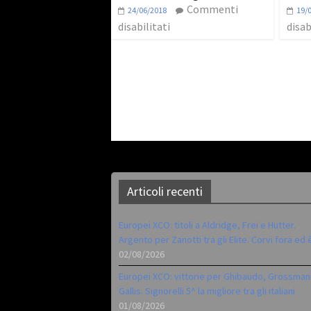
Commenti
24/06/2018
19/
disabilitati
disab
Articoli recenti
Europei XCO: titoli a Aldridge, Frei e Hutter.
Argento per Zanotti tra gli Elite. Corvi fora ed 
02/08/2026
Europei XCO: vittorie per Ghibaudo, Grossman
Gallis. Signorelli 5^ la migliore tra gli italiani
01/08/2026