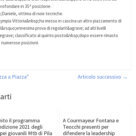
profondare in 35^ posizione.
Daniele, vittima di noie tecniche.
lympia Vittoria&nbsp;ha messo in cascina un altro piazzamento di
l&rsquo;ennesima prova di regolarit&agrave; ad alti livelli
grave; classificato al quinto posto&nbsp;dopo essere rimasto
o numerose posizioni.
zza a Piazza"
Articolo successivo
→
arti
nito il programma
A Courmayeur Fontana e
’edizione 2021 degli
Teocchi presenti per
pei giovanili Mtb di Pila
difendere la leadership