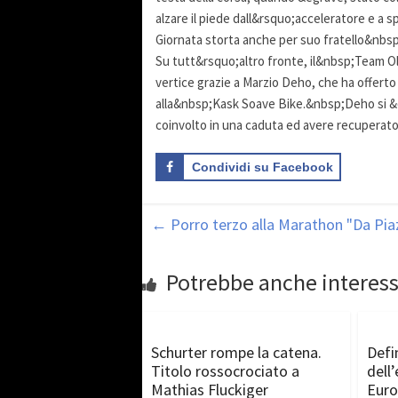
alzare il piede dall&rsquo;acceleratore e a s
Giornata storta anche per suo fratello&nbsp;
Su tutt&rsquo;altro fronte, il&nbsp;Team O
vertice grazie a Marzio Deho, che ha offerto 
alla&nbsp;Kask Soave Bike.&nbsp;Deho si &e
coinvolto in una caduta ed avere recuperat
Condividi su Facebook
←
Porro terzo alla Marathon "Da Pia
Potrebbe anche interess
Schurter rompe la catena.
Defi
Titolo rossocrociato a
dell
Mathias Fluckiger
Euro