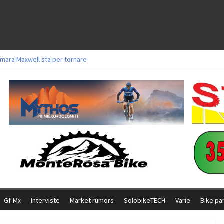
mara Maxwell sta per tornare
toli a Aldridge, Frei e Hutter. Argento per Zanotti tra gli Elite. Corvi fora ed 
ttorie per Ghibaudo, Grossmann e Gallis. Signorelli 5^ la migliore tra gli itali
ke della Brianza: l’ultima sfida agonistica di una leggendaria storia
l Team Relay firma il secondo argento azzurro a Monteceneri
Gf-Mx
Interviste
Market rumors
SolobikeTECH
Varie
Bike pa