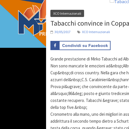
XCO Internazionali
Tabacchi convince in Coppa
30/05/2017
XCO Internazionali
Condividi su Facebook
Grande prestazione di Mirko Tabacchi ad Albst
Non sono mancate le emozioni ad&nbsp;Albst
Cup&nbsp;di cross country. Nella gara che ha 
azzurri del&nbsp;C.S. Carabinieri&nbsp;hann
Prova pi&ugrave; che convincente da parte
all&rsquo;86&deg; posto e giunto tredicesimo
costante recupero. Tabacchi &egrave; stato 
della top five.&nbsp;
Cronometro alla mano, uno dei migliori in a
addirittura il secondo tempo dietro a Schurte
testa della corsa, quando &egrave; stato co