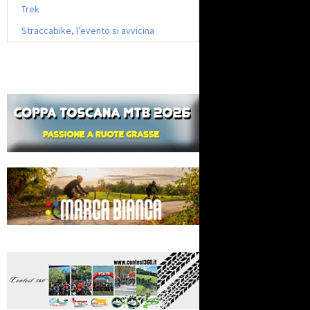
Trek
Straccabike, l’evento si avvicina