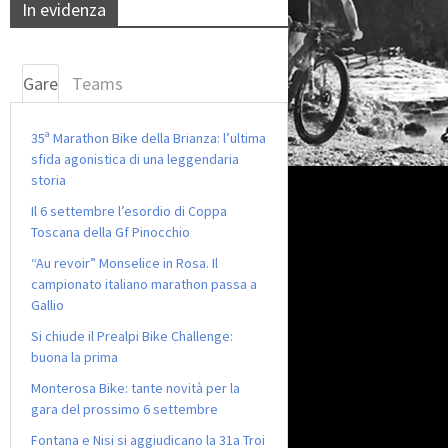
In evidenza
Gare
Teams
35ª Marathon Bike della Brianza: l’ultima
sfida agonistica di una leggendaria
storia
Il 6 settembre l’esordio di Coppa
Toscana della Gf Pinocchio
“Au revoir” Monselice in Rosa. Il
campionato italiano marathon passa a
Gallio
Si chiude il Prealpi Bike Challenge:
buona la prima
Monterosa Bike: tante novità per la
gara del prossimo 6 settembre
Fontana e Nisi si aggiudicano la 31a Troi