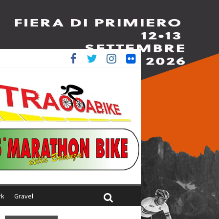
è 4^
ani
rk
Gravel