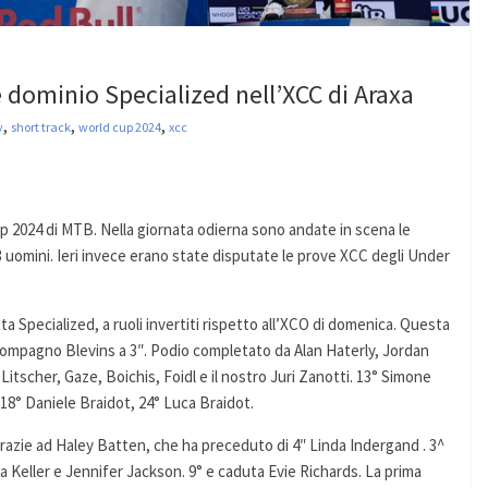
è dominio Specialized nell’XCC di Araxa
,
,
,
y
short track
world cup 2024
xcc
up 2024 di MTB. Nella giornata odierna sono andate in scena le
3 uomini. Ieri invece erano state disputate le prove XCC degli Under
ta Specialized, a ruoli invertiti rispetto all’XCO di domenica. Questa
 compagno Blevins a 3″. Podio completato da Alan Haterly, Jordan
tscher, Gaze, Boichis, Foidl e il nostro Juri Zanotti. 13° Simone
18° Daniele Braidot, 24° Luca Braidot.
razie ad Haley Batten, che ha preceduto di 4″ Linda Indergand . 3^
a Keller e Jennifer Jackson. 9° e caduta Evie Richards. La prima