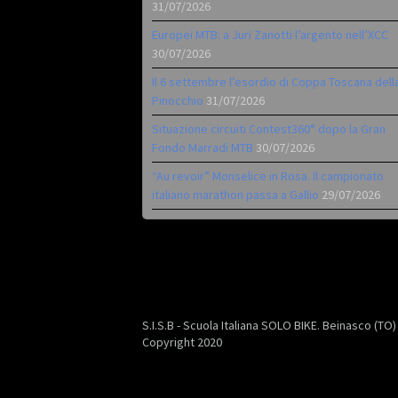
31/07/2026
Europei MTB: a Juri Zanotti l’argento nell’XCC
30/07/2026
Il 6 settembre l’esordio di Coppa Toscana dell
Pinocchio
31/07/2026
Situazione circuiti Contest360° dopo la Gran
Fondo Marradi MTB
30/07/2026
“Au revoir” Monselice in Rosa. Il campionato
italiano marathon passa a Gallio
29/07/2026
S.I.S.B - Scuola Italiana SOLO BIKE. Beinasco (TO
Copyright 2020