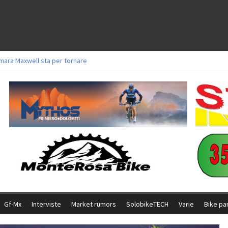
mara Maxwell sta per tornare
oli a Aldridge, Frei e Hutter. Argento per Zanotti tra gli Elite. Corvi fora ed 
torie per Ghibaudo, Grossmann e Gallis. Signorelli 5^ la migliore tra gli itali
ke della Brianza: l’ultima sfida agonistica di una leggendaria storia
l Team Relay firma il secondo argento azzurro a Monteceneri
Gf-Mx
Interviste
Market rumors
SolobikeTECH
Varie
Bike pa