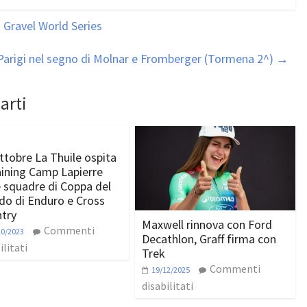
 Gravel World Series
Parigi nel segno di Molnar e Fromberger (Tormena 2^)
→
arti
ttobre La Thuile ospita
raining Camp Lapierre
e squadre di Coppa del
o di Enduro e Cross
try
Maxwell rinnova con Ford
Commenti
10/2023
Decathlon, Graff firma con
ilitati
Trek
Commenti
19/12/2025
disabilitati