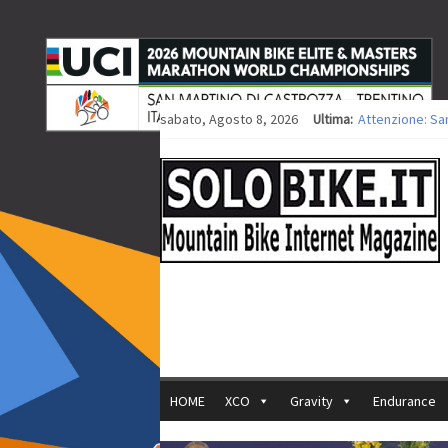
sabato, Agosto 8, 2026
Ultima:
Attenzione: Sa
Europei XCO: tit
Europei XCO: vit
35ª Marathon Bi
Europei MTB: i
HOME
XCO
Gravity
Endurance