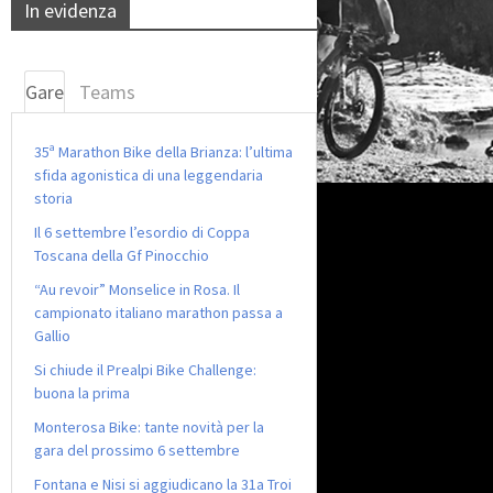
In evidenza
Gare
Teams
35ª Marathon Bike della Brianza: l’ultima
sfida agonistica di una leggendaria
storia
Il 6 settembre l’esordio di Coppa
Toscana della Gf Pinocchio
“Au revoir” Monselice in Rosa. Il
campionato italiano marathon passa a
Gallio
Si chiude il Prealpi Bike Challenge:
buona la prima
Monterosa Bike: tante novità per la
gara del prossimo 6 settembre
Fontana e Nisi si aggiudicano la 31a Troi