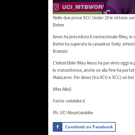
Nelle due prove XCC Under 23 le vittorie so
Bohm.
Amos ha preceduto il connazionale Riley, lo 
Bohm ha superato la canadese Emily Johnston
Bramati.
L’imbattibile Riley Amos ha poi vinto oggi 
lo statunitense, anche se alla fine ha portato
Malacarne. Per Amos (tra XCO e XCC) un bel 4 
(Max Alloi)
Fonte: solobike.it
Ph. UCI Mountainbike
Condividi su Facebook