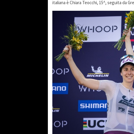
italiana è Chiara Teocchi, 15^, seguita da Gr