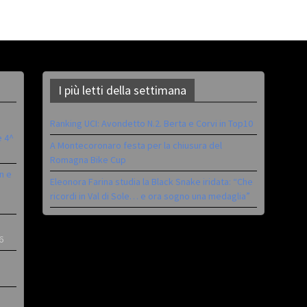
I più letti della settimana
Ranking UCI: Avondetto N.2. Berta e Corvi in Top10
è 4^
A Montecoronaro festa per la chiusura del
Romagna Bike Cup
n e
Eleonora Farina studia la Black Snake iridata: “Che
ricordi in Val di Sole… e ora sogno una medaglia”
6