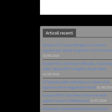
Articoli recenti
Europei XCO: titoli a Aldridge, Frei e Hutter.
Argento per Zanotti tra gli Elite. Corvi fora ed 
02/08/2026
Europei XCO: vittorie per Ghibaudo, Grossman
Gallis. Signorelli 5^ la migliore tra gli italiani
01/08/2026
35ª Marathon Bike della Brianza: l’ultima sfida
agonistica di una leggendaria storia
01/08/202
Europei MTB: il Team Relay firma il secondo
argento azzurro a Monteceneri
31/07/2026
Attenzione: Samara Maxwell sta per tornare