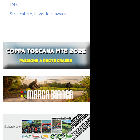
Trek
Straccabike, l’evento si avvicina