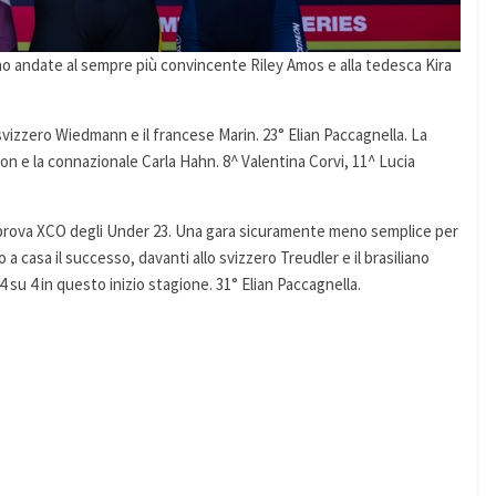
no andate al sempre più convincente Riley Amos e alla tedesca Kira
svizzero Wiedmann e il francese Marin. 23° Elian Paccagnella. La
 e la connazionale Carla Hahn. 8^ Valentina Corvi, 11^ Lucia
la prova XCO degli Under 23. Una gara sicuramente meno semplice per
 a casa il successo, davanti allo svizzero Treudler e il brasiliano
su 4 in questo inizio stagione. 31° Elian Paccagnella.