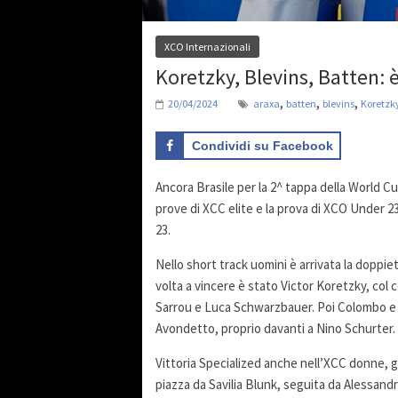
XCO Internazionali
Koretzky, Blevins, Batten: 
,
,
,
20/04/2024
araxa
batten
blevins
Koretzk
Condividi su Facebook
Ancora Brasile per la 2^ tappa della World C
prove di XCC elite e la prova di XCO Under 2
23.
Nello short track uomini è arrivata la doppiet
volta a vincere è stato Victor Koretzky, col
Sarrou e Luca Schwarzbauer. Poi Colombo e Li
Avondetto, proprio davanti a Nino Schurter. 
Vittoria Specialized anche nell’XCC donne, g
piazza da Savilia Blunk, seguita da Alessandr