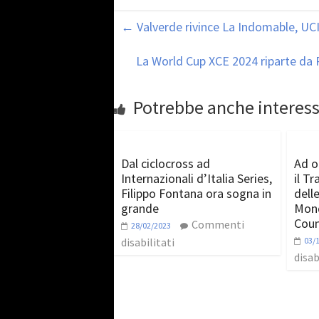
←
Valverde rivince La Indomable, UCI
La World Cup XCE 2024 riparte da 
Potrebbe anche interess
Dal ciclocross ad
Ad o
Internazionali d’Italia Series,
il T
Filippo Fontana ora sogna in
dell
grande
Mond
Coun
Commenti
28/02/2023
disabilitati
03/
disab