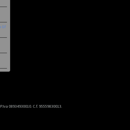
a Gf
) P.Iva 08934930010. C.f. 95559830013.