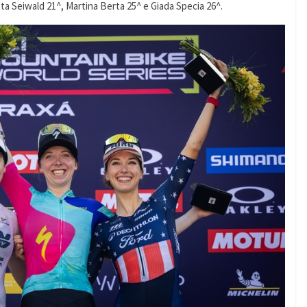
eta Seiwald 21^, Martina Berta 25^ e Giada Specia 26^.