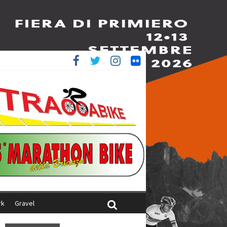
è 4^
iani
rk
Gravel