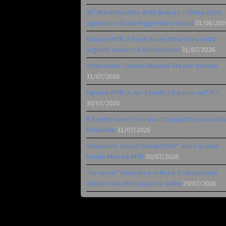
35ª Marathon Bike della Brianza: l’ultima sfida
agonistica di una leggendaria storia
01/08/202
Europei MTB: il Team Relay firma il secondo
argento azzurro a Monteceneri
31/07/2026
Attenzione: Samara Maxwell sta per tornare
31/07/2026
Europei MTB: a Juri Zanotti l’argento nell’XCC
30/07/2026
Il 6 settembre l’esordio di Coppa Toscana dell
Pinocchio
31/07/2026
Situazione circuiti Contest360° dopo la Gran
Fondo Marradi MTB
30/07/2026
“Au revoir” Monselice in Rosa. Il campionato
italiano marathon passa a Gallio
29/07/2026