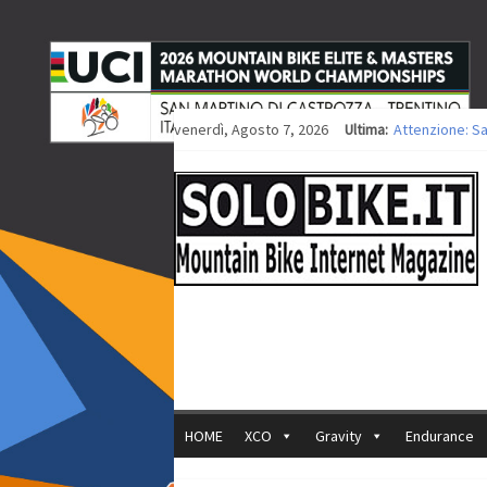
venerdì, Agosto 7, 2026
Ultima:
Attenzione: S
Europei XCO: ti
Europei XCO: vi
35ª Marathon B
Europei MTB: i
HOME
XCO
Gravity
Endurance