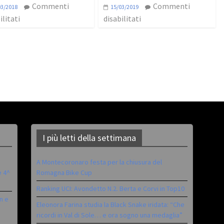
Commenti
Commenti
03/2018
15/03/2019
ilitati
disabilitati
I più letti della settimana
A Montecoronaro festa per la chiusura del
è 4^
Romagna Bike Cup
Ranking UCI: Avondetto N.2. Berta e Corvi in Top10
n e
Eleonora Farina studia la Black Snake iridata: “Che
ricordi in Val di Sole… e ora sogno una medaglia”