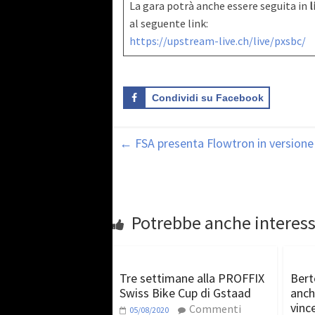
La gara potrà anche essere seguita in
l
al seguente link:
https://upstream-live.ch/live/pxsbc/
Condividi su Facebook
←
FSA presenta Flowtron in versione
Potrebbe anche interess
Tre settimane alla PROFFIX
Bert
Swiss Bike Cup di Gstaad
anch
vinc
Commenti
05/08/2020