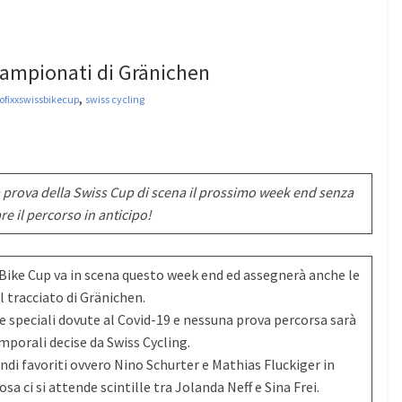
 campionati di Gränichen
,
ofixxswissbikecup
swiss cycling
a prova della Swiss Cup di scena il prossimo week end senza
re il percorso in anticipo!
Bike Cup va in scena questo week end ed assegnerà anche le
 tracciato di Gränichen.
le speciali dovute al Covid-19 e nessuna prova percorsa sarà
emporali decise da Swiss Cycling.
andi favoriti ovvero Nino Schurter e Mathias Fluckiger in
 ci si attende scintille tra Jolanda Neff e Sina Frei.