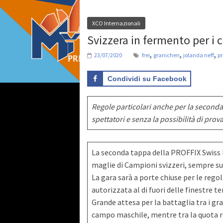
XCO Internazionali
Svizzera in fermento per i
,
,
,
23/07/2020
frei
granichen
jolanda neff
pr
Condividi su Facebook
Regole particolari anche per la second
spettatori e senza la possibilità di prova
La seconda tappa della PROFFIX Swiss 
maglie di Campioni svizzeri, sempre sul
La gara sarà a porte chiuse per le rego
autorizzata al di fuori delle finestre t
Grande attesa per la battaglia tra i gr
campo maschile, mentre tra la quota rosa