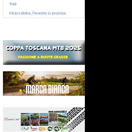
Trek
Straccabike, l’evento si avvicina