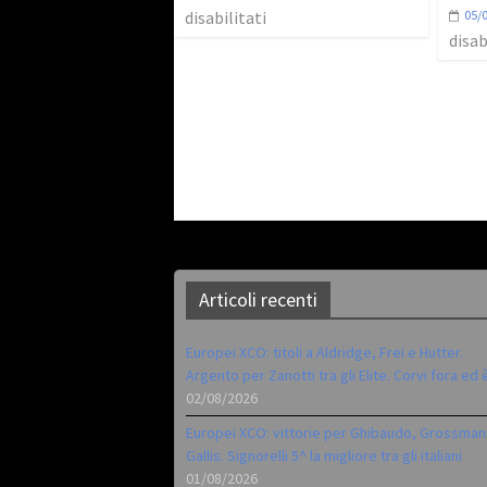
disabilitati
05/
disab
Articoli recenti
Europei XCO: titoli a Aldridge, Frei e Hutter.
Argento per Zanotti tra gli Elite. Corvi fora ed 
02/08/2026
Europei XCO: vittorie per Ghibaudo, Grossman
Gallis. Signorelli 5^ la migliore tra gli italiani
01/08/2026