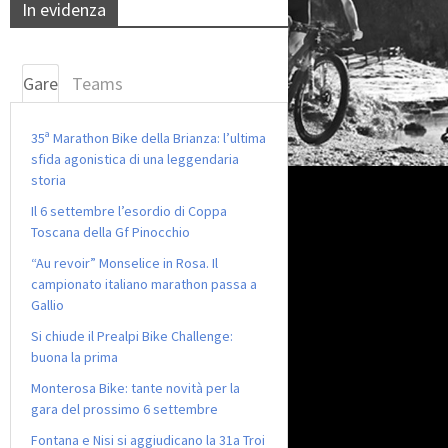
In evidenza
Gare
Teams
35ª Marathon Bike della Brianza: l’ultima
sfida agonistica di una leggendaria
storia
Il 6 settembre l’esordio di Coppa
Toscana della Gf Pinocchio
“Au revoir” Monselice in Rosa. Il
campionato italiano marathon passa a
Gallio
Si chiude il Prealpi Bike Challenge:
buona la prima
Monterosa Bike: tante novità per la
gara del prossimo 6 settembre
Fontana e Nisi si aggiudicano la 31a Troi