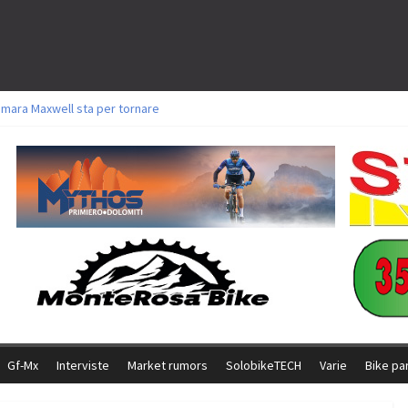
amara Maxwell sta per tornare
toli a Aldridge, Frei e Hutter. Argento per Zanotti tra gli Elite. Corvi fora ed 
ttorie per Ghibaudo, Grossmann e Gallis. Signorelli 5^ la migliore tra gli ital
ike della Brianza: l’ultima sfida agonistica di una leggendaria storia
l Team Relay firma il secondo argento azzurro a Monteceneri
Gf-Mx
Interviste
Market rumors
SolobikeTECH
Varie
Bike pa