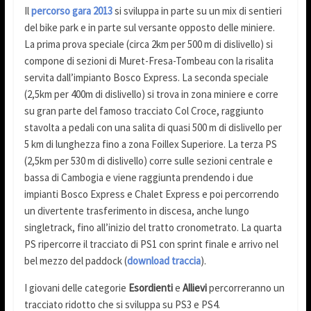
Il
percorso gara 2013
si sviluppa in parte su un mix di sentieri
del bike park e in parte sul versante opposto delle miniere.
La prima prova speciale (circa 2km per 500 m di dislivello) si
compone di sezioni di Muret-Fresa-Tombeau con la risalita
servita dall’impianto Bosco Express. La seconda speciale
(2,5km per 400m di dislivello) si trova in zona miniere e corre
su gran parte del famoso tracciato Col Croce, raggiunto
stavolta a pedali con una salita di quasi 500 m di dislivello per
5 km di lunghezza fino a zona Foillex Superiore. La terza PS
(2,5km per 530 m di dislivello) corre sulle sezioni centrale e
bassa di Cambogia e viene raggiunta prendendo i due
impianti Bosco Express e Chalet Express e poi percorrendo
un divertente trasferimento in discesa, anche lungo
singletrack, fino all’inizio del tratto cronometrato. La quarta
PS ripercorre il tracciato di PS1 con sprint finale e arrivo nel
bel mezzo del paddock (
download traccia
).
I giovani delle categorie
Esordienti
e
Allievi
percorreranno un
tracciato ridotto che si sviluppa su PS3 e PS4.