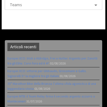
Teams
Articoli recenti
Europei XCO: titoli a Aldridge, Frei e Hutter. Argento per Zanotti
tra gli Elite. Corvi fora ed è 4^
02/08/2026
Europei XCO: vittorie per Ghibaudo, Grossmann e Gallis.
Signorelli 5^ la migliore tra gli italiani
01/08/2026
35ª Marathon Bike della Brianza: l’ultima sfida agonistica di una
leggendaria storia
01/08/2026
Europei MTB: il Team Relay firma il secondo argento azzurro a
Monteceneri
31/07/2026