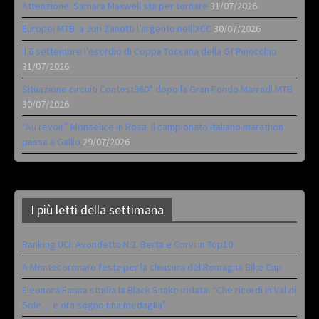
Attenzione: Samara Maxwell sta per tornare
31/07/2026
Europei MTB: a Juri Zanotti l’argento nell’XCC
30/07/2026
Il 6 settembre l’esordio di Coppa Toscana della Gf Pinocchio
31/07/2026
Situazione circuiti Contest360° dopo la Gran Fondo Marradi MTB
30/07/2026
“Au revoir” Monselice in Rosa. Il campionato italiano marathon
passa a Gallio
29/07/2026
I più letti della settimana
Ranking UCI: Avondetto N.2. Berta e Corvi in Top10
A Montecoronaro festa per la chiusura del Romagna Bike Cup
Eleonora Farina studia la Black Snake iridata: “Che ricordi in Val di
Sole… e ora sogno una medaglia”