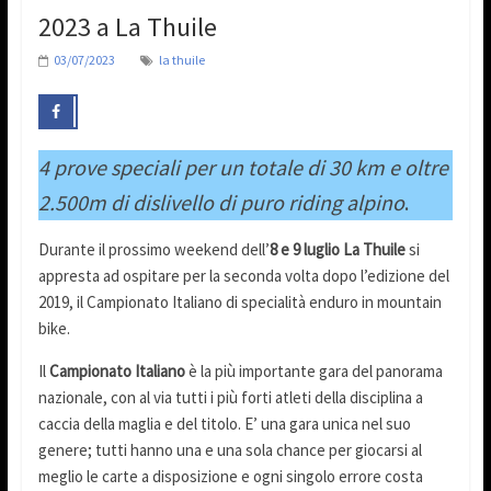
2023 a La Thuile
03/07/2023
la thuile
4 prove speciali per un totale di 30 km e oltre
2.500m di dislivello di puro riding alpino
.
Durante il prossimo weekend dell’
8 e 9 luglio La Thuile
si
appresta ad ospitare per la seconda volta dopo l’edizione del
2019, il Campionato Italiano di specialità enduro in mountain
bike.
Il
Campionato Italiano
è la più importante gara del panorama
nazionale, con al via tutti i più forti atleti della disciplina a
caccia della maglia e del titolo. E’ una gara unica nel suo
genere; tutti hanno una e una sola chance per giocarsi al
meglio le carte a disposizione e ogni singolo errore costa