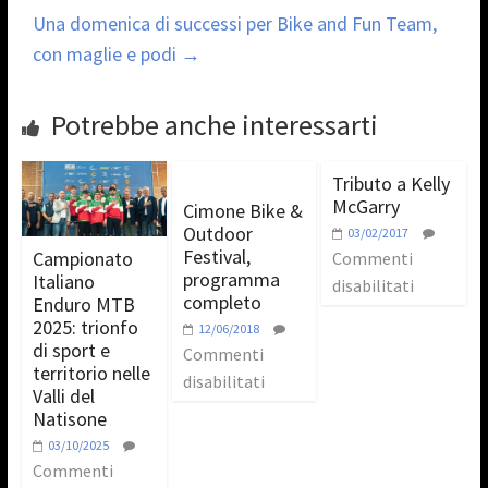
Una domenica di successi per Bike and Fun Team,
con maglie e podi
→
Potrebbe anche interessarti
Tributo a Kelly
McGarry
Cimone Bike &
Outdoor
03/02/2017
Festival,
Campionato
Commenti
programma
Italiano
disabilitati
completo
Enduro MTB
2025: trionfo
12/06/2018
di sport e
Commenti
territorio nelle
disabilitati
Valli del
Natisone
03/10/2025
Commenti