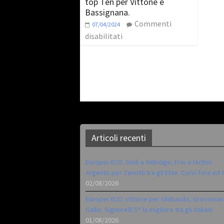
top Ten per Vittone e
Bassignana.
Commenti
07/04/2024
disabilitati
Articoli recenti
Europei XCO: titoli a Aldridge, Frei e Hutter.
Argento per Zanotti tra gli Elite. Corvi fora ed 
02/08/2026
Europei XCO: vittorie per Ghibaudo, Grossman
Gallis. Signorelli 5^ la migliore tra gli italiani
01/08/2026