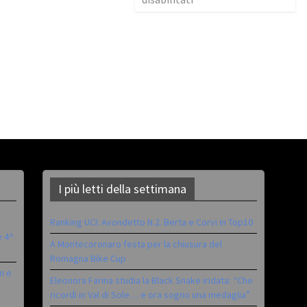
I più letti della settimana
Ranking UCI: Avondetto N.2. Berta e Corvi in Top10
è 4^
A Montecoronaro festa per la chiusura del
Romagna Bike Cup
n e
Eleonora Farina studia la Black Snake iridata: “Che
ricordi in Val di Sole… e ora sogno una medaglia”