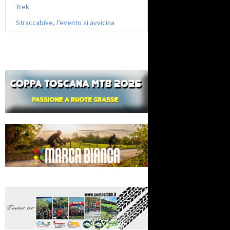
Trek
Straccabike, l’evento si avvicina