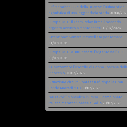
35ª Marathon Bike della Brianza: l’ultima sfida
agonistica di una leggendaria storia
01/08/202
Europei MTB: il Team Relay firma il secondo
argento azzurro a Monteceneri
31/07/2026
Attenzione: Samara Maxwell sta per tornare
31/07/2026
Europei MTB: a Juri Zanotti l’argento nell’XCC
30/07/2026
Il 6 settembre l’esordio di Coppa Toscana dell
Pinocchio
31/07/2026
Situazione circuiti Contest360° dopo la Gran
Fondo Marradi MTB
30/07/2026
“Au revoir” Monselice in Rosa. Il campionato
italiano marathon passa a Gallio
29/07/2026