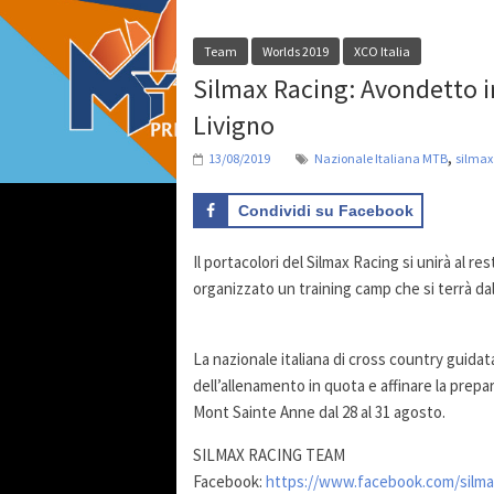
Team
Worlds 2019
XCO Italia
Silmax Racing: Avondetto in
Livigno
,
13/08/2019
Nazionale Italiana MTB
silmax
Condividi su Facebook
Il portacolori del Silmax Racing si unirà al r
organizzato un training camp che si terrà dal 
La nazionale italiana di cross country guidata
dell’allenamento in quota e affinare la prepa
Mont Sainte Anne dal 28 al 31 agosto.
SILMAX RACING TEAM
Facebook:
https://www.facebook.com/silma