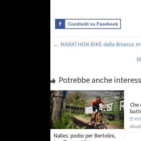
Condividi su Facebook
←
MARATHON BIKE della Brianza: inte
M
Potrebbe anche interess
Che d
batt
05/
disab
Nalles: podio per Bertolini,