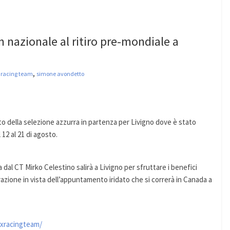
 nazionale al ritiro pre-mondiale a
,
 racing team
simone avondetto
esto della selezione azzurra in partenza per Livigno dove è stato
12 al 21 di agosto.
 dal CT Mirko Celestino salirà a Livigno per sfruttare i benefici
razione in vista dell’appuntamento iridato che si correrà in Canada a
xracingteam/