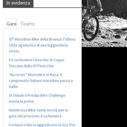
In evidenza
Gare
Teams
35ª Marathon Bike della Brianza: l’ultima
sfida agonistica di una leggendaria
storia
Il 6 settembre l’esordio di Coppa
Toscana della Gf Pinocchio
“Au revoir” Monselice in Rosa. Il
campionato italiano marathon passa a
Gallio
Si chiude il Prealpi Bike Challenge:
buona la prima
Monterosa Bike: tante novità per la
gara del prossimo 6 settembre
Fontana e Nisi si aggiudicano la 31a Troi