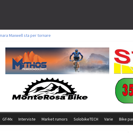
mara Maxwell sta per tornare
oli a Aldridge, Frei e Hutter. Argento per Zanotti tra gli Elite. Corvi fora ed 
torie per Ghibaudo, Grossmann e Gallis. Signorelli 5^ la migliore tra gli itali
ke della Brianza: l’ultima sfida agonistica di una leggendaria storia
l Team Relay firma il secondo argento azzurro a Monteceneri
Gf-Mx
Interviste
Market rumors
SolobikeTECH
Varie
Bike pa