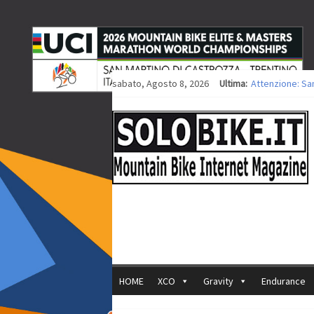
sabato, Agosto 8, 2026
Ultima:
Attenzione: Sa
Europei XCO: tit
Europei XCO: vit
35ª Marathon Bi
Europei MTB: i
HOME
XCO
Gravity
Endurance