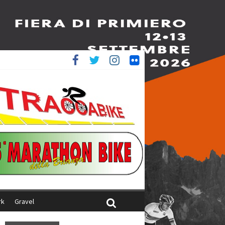
è 4^
ani
rk
Gravel