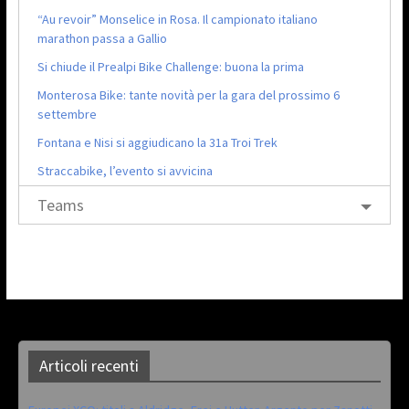
“Au revoir” Monselice in Rosa. Il campionato italiano
marathon passa a Gallio
Si chiude il Prealpi Bike Challenge: buona la prima
Monterosa Bike: tante novità per la gara del prossimo 6
settembre
Fontana e Nisi si aggiudicano la 31a Troi Trek
Straccabike, l’evento si avvicina
Teams
Articoli recenti