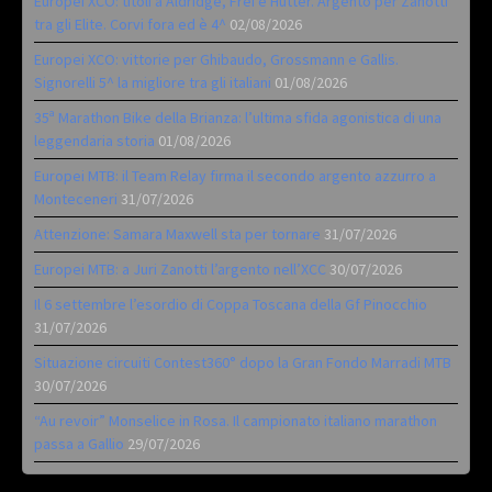
Europei XCO: titoli a Aldridge, Frei e Hutter. Argento per Zanotti
tra gli Elite. Corvi fora ed è 4^
02/08/2026
Europei XCO: vittorie per Ghibaudo, Grossmann e Gallis.
Signorelli 5^ la migliore tra gli italiani
01/08/2026
35ª Marathon Bike della Brianza: l’ultima sfida agonistica di una
leggendaria storia
01/08/2026
Europei MTB: il Team Relay firma il secondo argento azzurro a
Monteceneri
31/07/2026
Attenzione: Samara Maxwell sta per tornare
31/07/2026
Europei MTB: a Juri Zanotti l’argento nell’XCC
30/07/2026
Il 6 settembre l’esordio di Coppa Toscana della Gf Pinocchio
31/07/2026
Situazione circuiti Contest360° dopo la Gran Fondo Marradi MTB
30/07/2026
“Au revoir” Monselice in Rosa. Il campionato italiano marathon
passa a Gallio
29/07/2026