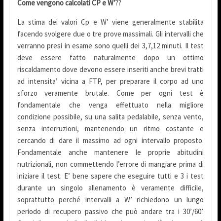
Come vengono calcolati CP e W’
??
La stima dei valori Cp e W’ viene generalmente stabilita
facendo svolgere due o tre prove massimali. Gli intervalli che
verranno presi in esame sono quelli dei 3,7,12 minuti. Il test
deve essere fatto naturalmente dopo un ottimo
riscaldamento dove devono essere inseriti anche brevi tratti
ad intensita’ vicina a FTP, per preparare il corpo ad uno
sforzo veramente brutale. Come per ogni test è
fondamentale che venga effettuato nella migliore
condizione possibile, su una salita pedalabile, senza vento,
senza interruzioni, mantenendo un ritmo costante e
cercando di dare il massimo ad ogni intervallo proposto.
Fondamentale anche mantenere le proprie abitudini
nutrizionali, non commettendo l’errore di mangiare prima di
iniziare il test. E’ bene sapere che eseguire tutti e 3 i test
durante un singolo allenamento è veramente difficile,
soprattutto perché intervalli a W’ richiedono un lungo
periodo di recupero passivo che può andare tra i 30’/60’.