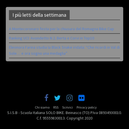
I più letti della settimana
A Montecoronaro festa per la chiusura del Romagna Bike Cup
Ranking UCI: Avondetto N.2. Berta e Corvi in Top10
Eleonora Farina studia la Black Snake iridata: “Che ricordi in Val di
Sole… e ora sogno una medaglia”
Chi siamo
RSS
Scrivici
Privacy policy
S.I.S.B - Scuola Italiana SOLO BIKE. Beinasco (TO) P.Iva 08934930010.
C.f. 95559830013. Copyright 2020