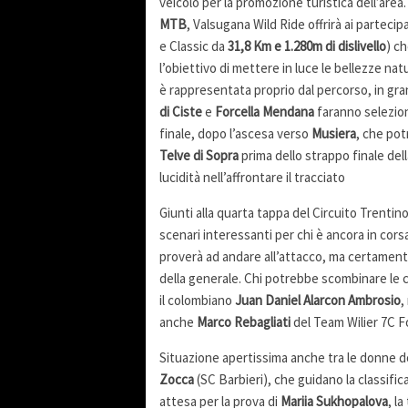
veicolo per la promozione turistica dell’area
MTB
, Valsugana Wild Ride offrirà ai parteci
e Classic da
31,8 Km e 1.280m di dislivello
) c
l’obiettivo di mettere in luce le bellezze natu
è rappresentata proprio dal percorso, in gran
di Ciste
e
Forcella Mendana
faranno selezion
finale, dopo l’ascesa verso
Musiera
, che pot
Telve di Sopra
prima dello strappo finale del
lucidità nell’affrontare il tracciato
Giunti alla quarta tappa del Circuito Trenti
scenari interessanti per chi è ancora in corsa
proverà ad andare all’attacco, ma certamen
della generale. Chi potrebbe scombinare le c
il colombiano
Juan Daniel Alarcon Ambrosio
,
anche
Marco Rebagliati
del Team Wilier 7C F
Situazione apertissima anche tra le donne 
Zocca
(SC Barbieri), che guidano la classifi
attesa per la prova di
Mariia Sukhopalova
, l