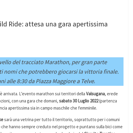
ild Ride: attesa una gara apertissima
ivello del tracciato Marathon, per gran parte
nti nomi che potrebbero giocarsi la vittoria finale.
i alle 8:30 da Piazza Maggiore a Telve
.
è arrivata. L’evento marathon sui territori della
Valsugana
, erede
mozioni, con una gara che domani,
sabato 30 Luglio 2022
(partenza
uncia apertissima sia in campo maschile che femminile.
ke
sarà una vetrina per tutto il territorio, soprattutto per i comuni
o
che hanno sempre creduto nel progetto e puntano sulla bici come