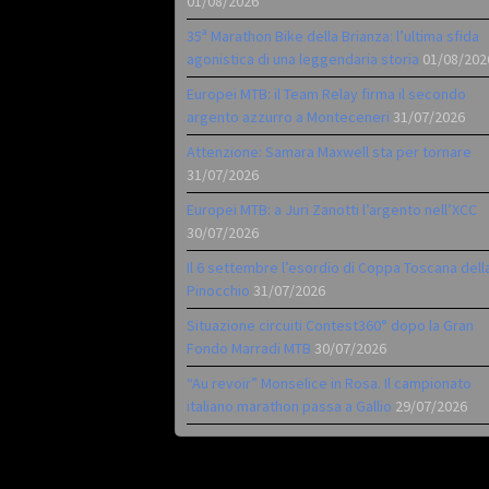
01/08/2026
35ª Marathon Bike della Brianza: l’ultima sfida
agonistica di una leggendaria storia
01/08/202
Europei MTB: il Team Relay firma il secondo
argento azzurro a Monteceneri
31/07/2026
Attenzione: Samara Maxwell sta per tornare
31/07/2026
Europei MTB: a Juri Zanotti l’argento nell’XCC
30/07/2026
Il 6 settembre l’esordio di Coppa Toscana dell
Pinocchio
31/07/2026
Situazione circuiti Contest360° dopo la Gran
Fondo Marradi MTB
30/07/2026
“Au revoir” Monselice in Rosa. Il campionato
italiano marathon passa a Gallio
29/07/2026