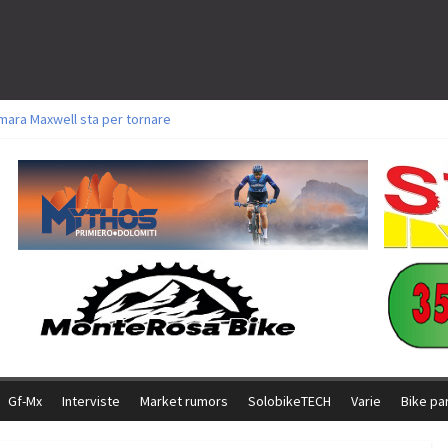
mara Maxwell sta per tornare
oli a Aldridge, Frei e Hutter. Argento per Zanotti tra gli Elite. Corvi fora ed 
torie per Ghibaudo, Grossmann e Gallis. Signorelli 5^ la migliore tra gli itali
ke della Brianza: l’ultima sfida agonistica di una leggendaria storia
l Team Relay firma il secondo argento azzurro a Monteceneri
Gf-Mx
Interviste
Market rumors
SolobikeTECH
Varie
Bike pa