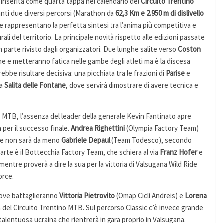
. Inserita come quarta tappa nel calendario del
Circuito Trentino
panti due diversi percorsi (Marathon da
62,3 Km e 2.950 m di dislivello
he rappresentano la perfetta sintesi tra l’anima più competitiva e
rali del territorio. La principale novità rispetto alle edizioni passate
 parte rivisto dagli organizzatori. Due lunghe salite verso
Coston
e e metteranno fatica nelle gambe degli atleti ma è la discesa
rebbe risultare decisiva: una picchiata tra le frazioni di
Parise
e
la
Salita delle Fontane
, dove servirà dimostrare di avere tecnica e
no MTB, l’assenza del leader della generale Kevin Fantinato apre
 per il successo finale.
Andrea Righettini
(Olympia Factory Team)
te non sarà da meno
Gabriele Depaul
(Team Todesco), secondo
arte è il Bottecchia Factory Team, che schiera al via
Franz Hofer
e
 mentre proverà a dire la sua per la vittoria di Valsugana Wild Ride
orce.
dove battaglieranno
Vittoria Pietrovito
(Omap Cicli Andreis) e
Lorena
ca del Circuito Trentino MTB. Sul percorso Classic c’è invece grande
a talentuosa ucraina che rientrerà in gara proprio in Valsugana.