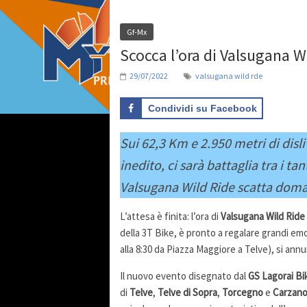
Gf-Mx
Scocca l’ora di Valsugana W
29/07/2022
valsugana wild rde
Condividi su Facebook
Sui 62,3 Km e 2.950 metri di disl
inedito, ci sarà battaglia tra i ta
Valsugana Wild Ride scatta doman
L’attesa è finita: l’ora di
Valsugana Wild Ride
della 3T Bike, è pronto a regalare grandi e
alla 8:30 da Piazza Maggiore a Telve), si ann
Il nuovo evento disegnato dal
GS Lagorai Bi
di
Telve
,
Telve di Sopra
,
Torcegno
e
Carzan