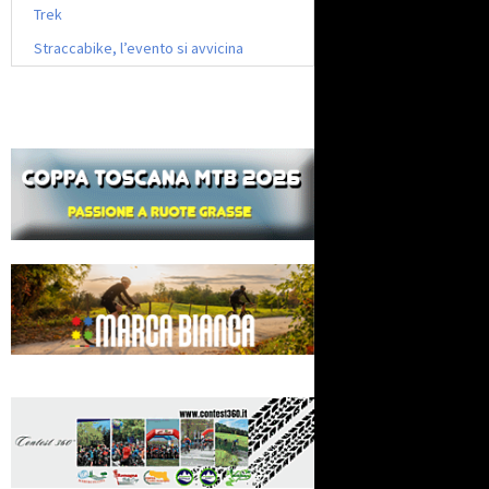
Trek
Straccabike, l’evento si avvicina