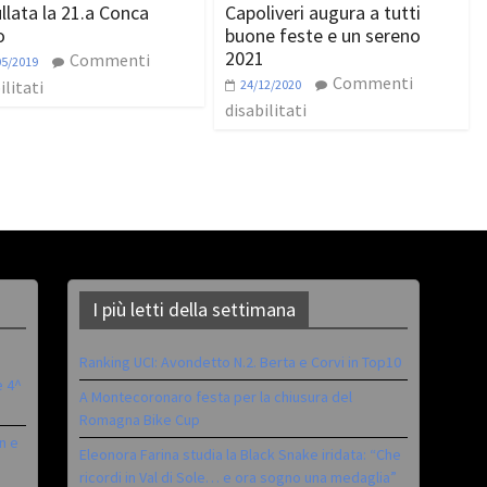
llata la 21.a Conca
Capoliveri augura a tutti
o
buone feste e un sereno
2021
Commenti
05/2019
Commenti
ilitati
24/12/2020
disabilitati
I più letti della settimana
Ranking UCI: Avondetto N.2. Berta e Corvi in Top10
è 4^
A Montecoronaro festa per la chiusura del
Romagna Bike Cup
n e
Eleonora Farina studia la Black Snake iridata: “Che
ricordi in Val di Sole… e ora sogno una medaglia”