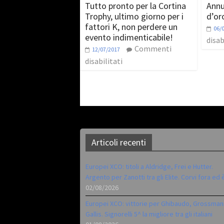
Tutto pronto per la Cortina
Annu
Trophy, ultimo giorno per i
d’or
fattori K, non perdere un
06/
evento indimenticabile!
disab
Commenti
12/07/2017
disabilitati
Articoli recenti
Europei XCO: titoli a Aldridge, Frei e Hutter.
Argento per Zanotti tra gli Elite. Corvi fora ed 
02/08/2026
Europei XCO: vittorie per Ghibaudo, Grossman
Gallis. Signorelli 5^ la migliore tra gli italiani