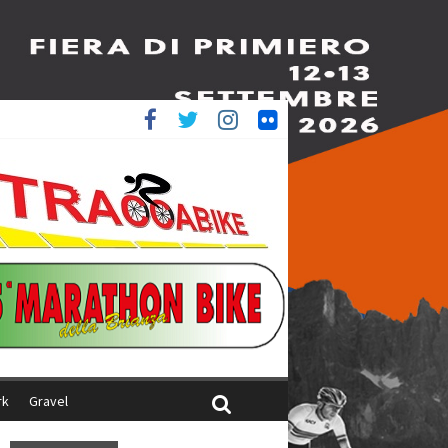
è 4^
ani
rk
Gravel