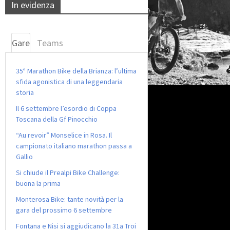
In evidenza
Gare
Teams
35ª Marathon Bike della Brianza: l’ultima
sfida agonistica di una leggendaria
storia
Il 6 settembre l’esordio di Coppa
Toscana della Gf Pinocchio
“Au revoir” Monselice in Rosa. Il
campionato italiano marathon passa a
Gallio
Si chiude il Prealpi Bike Challenge:
buona la prima
Monterosa Bike: tante novità per la
gara del prossimo 6 settembre
Fontana e Nisi si aggiudicano la 31a Troi