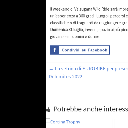
Il weekend di Valsugana Wild Ride sarà impre
un’esperienza a 360 gradi. Lungo i percorsi e i
classifiche o di traguardi da raggiungere graz
Domenica 31 luglio
, invece, spazio ai più picc
giovanissimi uomini e donne.
Condividi su Facebook
←
La vetrina di EUROBIKE per prese
Dolomites 2022
Potrebbe anche interess