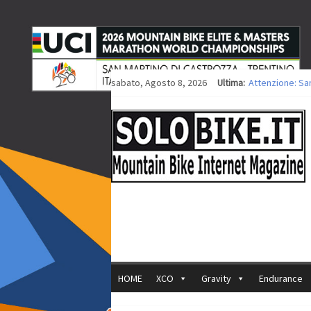
sabato, Agosto 8, 2026
Ultima:
Attenzione: Sa
Europei XCO: tit
Europei XCO: vit
35ª Marathon Bi
Europei MTB: i
HOME
XCO
Gravity
Endurance