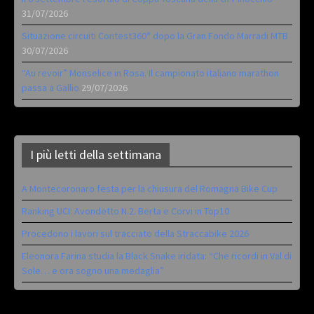
31/07/2026
Situazione circuiti Contest360° dopo la Gran Fondo Marradi MTB
30/07/2026
“Au revoir” Monselice in Rosa. Il campionato italiano marathon
passa a Gallio
29/07/2026
I più letti della settimana
A Montecoronaro festa per la chiusura del Romagna Bike Cup
Ranking UCI: Avondetto N.2. Berta e Corvi in Top10
Procedono i lavori sul tracciato della Straccabike 2026
Eleonora Farina studia la Black Snake iridata: “Che ricordi in Val di
Sole… e ora sogno una medaglia”