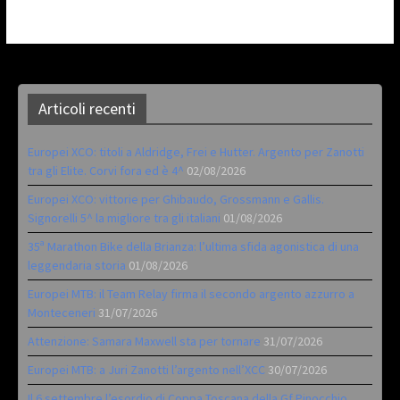
Articoli recenti
Europei XCO: titoli a Aldridge, Frei e Hutter. Argento per Zanotti
tra gli Elite. Corvi fora ed è 4^
02/08/2026
Europei XCO: vittorie per Ghibaudo, Grossmann e Gallis.
Signorelli 5^ la migliore tra gli italiani
01/08/2026
35ª Marathon Bike della Brianza: l’ultima sfida agonistica di una
leggendaria storia
01/08/2026
Europei MTB: il Team Relay firma il secondo argento azzurro a
Monteceneri
31/07/2026
Attenzione: Samara Maxwell sta per tornare
31/07/2026
Europei MTB: a Juri Zanotti l’argento nell’XCC
30/07/2026
Il 6 settembre l’esordio di Coppa Toscana della Gf Pinocchio