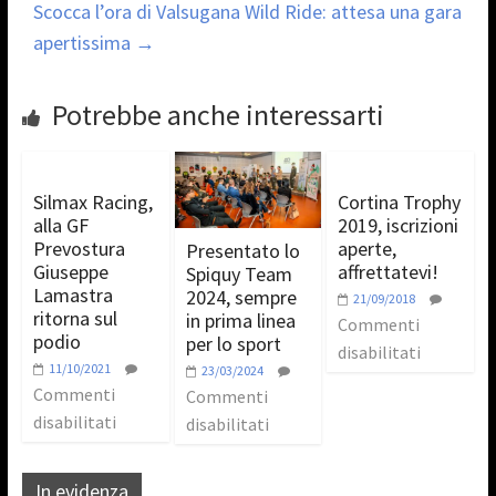
Scocca l’ora di Valsugana Wild Ride: attesa una gara
apertissima
→
Potrebbe anche interessarti
Silmax Racing,
Cortina Trophy
alla GF
2019, iscrizioni
Prevostura
aperte,
Presentato lo
Giuseppe
affrettatevi!
Spiquy Team
Lamastra
2024, sempre
21/09/2018
ritorna sul
in prima linea
Commenti
podio
per lo sport
disabilitati
11/10/2021
23/03/2024
Commenti
Commenti
disabilitati
disabilitati
In evidenza