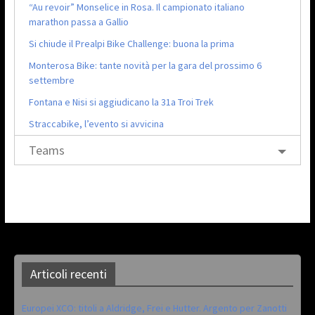
“Au revoir” Monselice in Rosa. Il campionato italiano
marathon passa a Gallio
Si chiude il Prealpi Bike Challenge: buona la prima
Monterosa Bike: tante novità per la gara del prossimo 6
settembre
Fontana e Nisi si aggiudicano la 31a Troi Trek
Straccabike, l’evento si avvicina
Teams
Articoli recenti
Europei XCO: titoli a Aldridge, Frei e Hutter. Argento per Zanotti