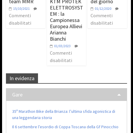
team MMR
KTM PROTEK
del giorno
ELETTROSYST
15/10/2021
01/12/2020
EM : la
Commenti
Commenti
Campionessa
disabilitati
disabilitati
Europea Allievi
Arianna
Bianchi
01/03/2023
Commenti
disabilitati
In evidenza
Gare
35ª Marathon Bike della Brianza: l’ultima sfida agonistica di
una leggendaria storia
Il 6 settembre l’esordio di Coppa Toscana della Gf Pinocchio