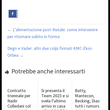
←
L’alimentazione post-Natale: come intervenire
per ritornare subito in forma
Degn e Vader: altri due colpi firmati KMC-Ekoi-
Orbea
→
Potrebbe anche interessarti
Contratto
Si presenta il
Batty,
triennale per
Team 2023 e si
Mantecon,
Nadir
svela l’ultimo
Becking, Dias:
Colledani col
arrivo in casa
tutti i rumors