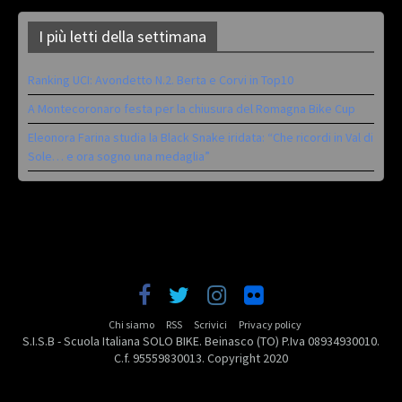
I più letti della settimana
Ranking UCI: Avondetto N.2. Berta e Corvi in Top10
A Montecoronaro festa per la chiusura del Romagna Bike Cup
Eleonora Farina studia la Black Snake iridata: “Che ricordi in Val di
Sole… e ora sogno una medaglia”
Chi siamo
RSS
Scrivici
Privacy policy
S.I.S.B - Scuola Italiana SOLO BIKE. Beinasco (TO) P.Iva 08934930010.
C.f. 95559830013. Copyright 2020