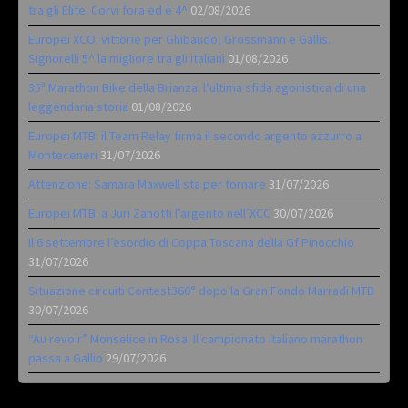
tra gli Elite. Corvi fora ed è 4^
02/08/2026
Europei XCO: vittorie per Ghibaudo, Grossmann e Gallis.
Signorelli 5^ la migliore tra gli italiani
01/08/2026
35ª Marathon Bike della Brianza: l’ultima sfida agonistica di una
leggendaria storia
01/08/2026
Europei MTB: il Team Relay firma il secondo argento azzurro a
Monteceneri
31/07/2026
Attenzione: Samara Maxwell sta per tornare
31/07/2026
Europei MTB: a Juri Zanotti l’argento nell’XCC
30/07/2026
Il 6 settembre l’esordio di Coppa Toscana della Gf Pinocchio
31/07/2026
Situazione circuiti Contest360° dopo la Gran Fondo Marradi MTB
30/07/2026
“Au revoir” Monselice in Rosa. Il campionato italiano marathon
passa a Gallio
29/07/2026