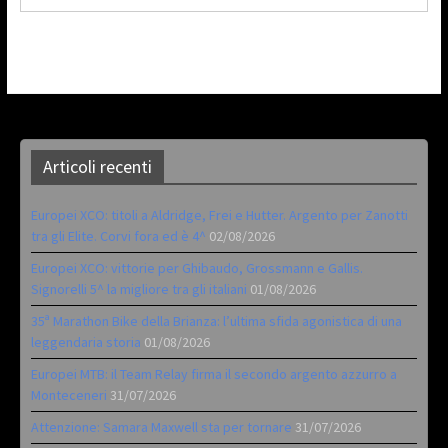
Articoli recenti
Europei XCO: titoli a Aldridge, Frei e Hutter. Argento per Zanotti
tra gli Elite. Corvi fora ed è 4^
02/08/2026
Europei XCO: vittorie per Ghibaudo, Grossmann e Gallis.
Signorelli 5^ la migliore tra gli italiani
01/08/2026
35ª Marathon Bike della Brianza: l’ultima sfida agonistica di una
leggendaria storia
01/08/2026
Europei MTB: il Team Relay firma il secondo argento azzurro a
Monteceneri
31/07/2026
Attenzione: Samara Maxwell sta per tornare
31/07/2026