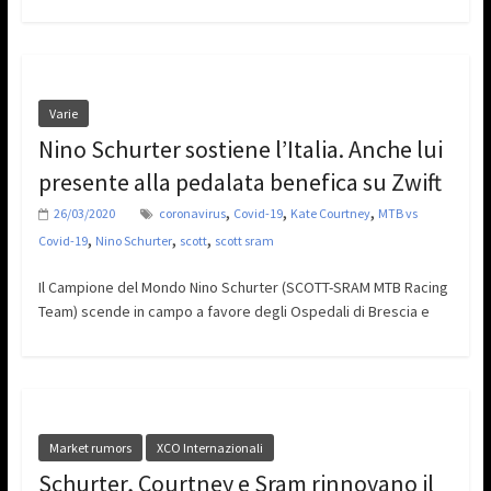
Varie
Nino Schurter sostiene l’Italia. Anche lui
presente alla pedalata benefica su Zwift
,
,
,
26/03/2020
coronavirus
Covid-19
Kate Courtney
MTB vs
,
,
,
Covid-19
Nino Schurter
scott
scott sram
Il Campione del Mondo Nino Schurter (SCOTT-SRAM MTB Racing
Team) scende in campo a favore degli Ospedali di Brescia e
Market rumors
XCO Internazionali
Schurter, Courtney e Sram rinnovano il