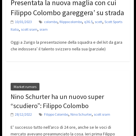
Presentata la nuova maglia con cui
Filippo Colombo gareggera’ su strada
,
,
,
,
10/01/2023
colombo
filippocolombo
q36.5
scott
Scott Sports
,
,
Italia
scott sram
sram
Oggi a Zurigo la presentazione della squadra e del kit da gara
che indossera’ il talento svizzero nella sua (parziale)
Market rumors
Nino Schurter ha un nuovo super
“scudiero”: Filippo Colombo
,
,
28/12/2022
Filippo Colombo
Nino Schurter
scott sram
E’ successo tutto nell’arco di 24 ore, anche se le voci di
mercato avevano preannunciato la cosa. Ieri prima Filippo