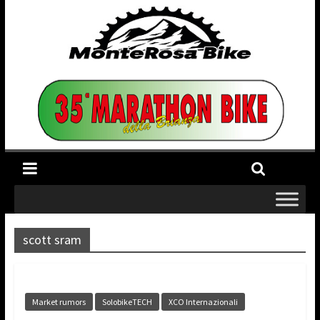
scott sram
Market rumors
SolobikeTECH
XCO Internazionali