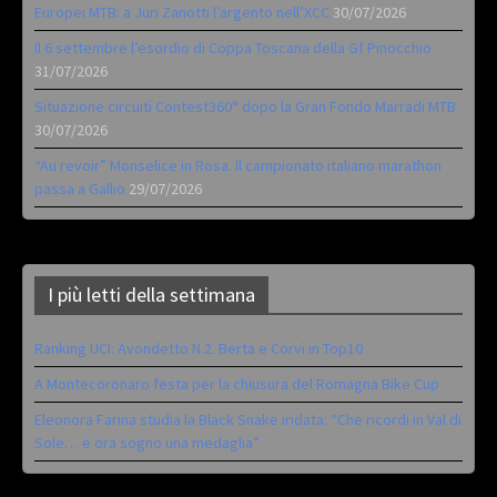
Europei MTB: a Juri Zanotti l’argento nell’XCC
30/07/2026
Il 6 settembre l’esordio di Coppa Toscana della Gf Pinocchio
31/07/2026
Situazione circuiti Contest360° dopo la Gran Fondo Marradi MTB
30/07/2026
“Au revoir” Monselice in Rosa. Il campionato italiano marathon
passa a Gallio
29/07/2026
I più letti della settimana
Ranking UCI: Avondetto N.2. Berta e Corvi in Top10
A Montecoronaro festa per la chiusura del Romagna Bike Cup
Eleonora Farina studia la Black Snake iridata: “Che ricordi in Val di
Sole… e ora sogno una medaglia”