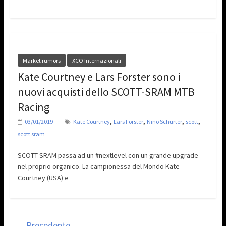
Market rumors
XCO Internazionali
Kate Courtney e Lars Forster sono i
nuovi acquisti dello SCOTT-SRAM MTB
Racing
,
,
,
,
03/01/2019
Kate Courtney
Lars Forster
Nino Schurter
scott
scott sram
SCOTT-SRAM passa ad un #nextlevel con un grande upgrade
nel proprio organico. La campionessa del Mondo Kate
Courtney (USA) e
← Precedente