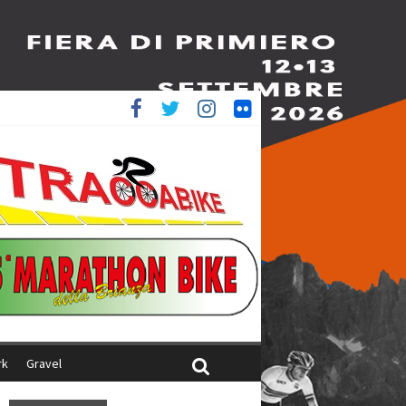
è 4^
ani
rk
Gravel