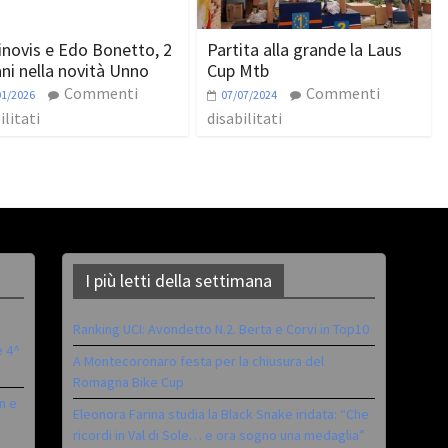
inovis e Edo Bonetto, 2
Partita alla grande la Laus
ani nella novità Unno
Cup Mtb
Commenti
Commenti
01/2026
07/07/2024
ilitati
disabilitati
I più letti della settimana
Ranking UCI: Avondetto N.2. Berta e Corvi in Top10
è 4^
A Montecoronaro festa per la chiusura del
Romagna Bike Cup
n e
Eleonora Farina studia la Black Snake iridata: “Che
ricordi in Val di Sole… e ora sogno una medaglia”