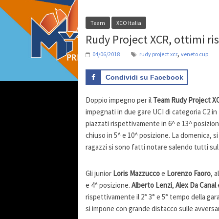
Team
XCO Italia
Rudy Project XCR, ottimi ri
,
04/06/2018
rudy project xcr
veneto cup
Condividi su Facebook
Doppio impegno per il
Team Rudy Project X
impegnati in due gare UCI di categoria C2 in B
piazzati rispettivamente in 6^ e 13^ posizio
chiuso in 5^ e 10^ posizione. La domenica, si
ragazzi si sono fatti notare salendo tutti sul
Gli junior
Loris Mazzucco
e
Lorenzo Faoro
, 
e 4^ posizione.
Alberto Lenzi
,
Alex Da Canal
rispettivamente il 2° 3° e 5° tempo della gara
si impone con grande distacco sulle avversa