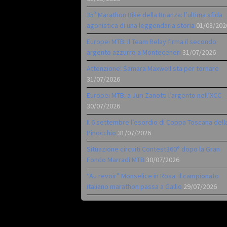
35ª Marathon Bike della Brianza: l’ultima sfida
agonistica di una leggendaria storia
01/08/202
Europei MTB: il Team Relay firma il secondo
argento azzurro a Monteceneri
31/07/2026
Attenzione: Samara Maxwell sta per tornare
31/07/2026
Europei MTB: a Juri Zanotti l’argento nell’XCC
30/07/2026
Il 6 settembre l’esordio di Coppa Toscana dell
Pinocchio
31/07/2026
Situazione circuiti Contest360° dopo la Gran
Fondo Marradi MTB
30/07/2026
“Au revoir” Monselice in Rosa. Il campionato
italiano marathon passa a Gallio
29/07/2026