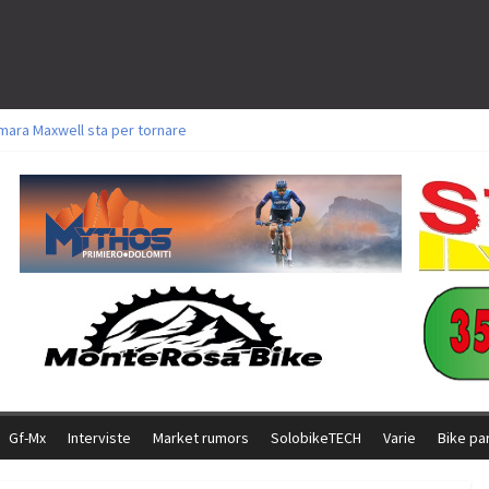
mara Maxwell sta per tornare
oli a Aldridge, Frei e Hutter. Argento per Zanotti tra gli Elite. Corvi fora ed 
torie per Ghibaudo, Grossmann e Gallis. Signorelli 5^ la migliore tra gli itali
ke della Brianza: l’ultima sfida agonistica di una leggendaria storia
l Team Relay firma il secondo argento azzurro a Monteceneri
Gf-Mx
Interviste
Market rumors
SolobikeTECH
Varie
Bike pa