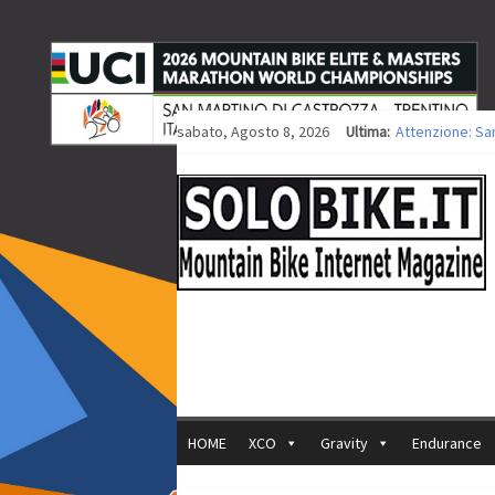
sabato, Agosto 8, 2026
Ultima:
Attenzione: Sa
Europei XCO: tit
Europei XCO: vit
35ª Marathon Bi
Europei MTB: i
HOME
XCO
Gravity
Endurance