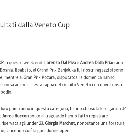
sultati dalla Veneto Cup
CR
in questo week end.
Lorenzo Dal Piva
e
Andrea Dalla Pria
erano
osnia. Il sabato, al Grand Prix Banjaluka II, i nostri ragazzi si sono
ne, mentre al Gran Prix Kozara, disputatosi la domenica hanno
 è corsa anche la sesta tappa del circuito Veneto cup dove i nostri
 podio.
al loro primo anno in questa categoria, hanno chiuso la loro gara in 3^
e
Anrea Roccon
sotto al traguardo hanno fatto registrare
 riservata agli under 23.
Giorgia Marchet
, nonostante una foratura,
rie, vincendo così la gara donne open.