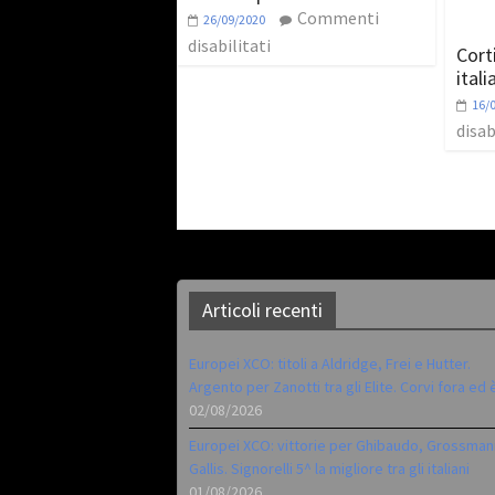
Commenti
26/09/2020
disabilitati
Cort
itali
16/
disab
Articoli recenti
Europei XCO: titoli a Aldridge, Frei e Hutter.
Argento per Zanotti tra gli Elite. Corvi fora ed 
02/08/2026
Europei XCO: vittorie per Ghibaudo, Grossman
Gallis. Signorelli 5^ la migliore tra gli italiani
01/08/2026