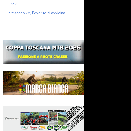
Trek
Straccabike, l’evento si avvicina