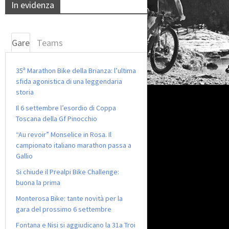
In evidenza
Gare
Teams
35ª Marathon Bike della Brianza: l’ultima
sfida agonistica di una leggendaria
storia
Il 6 settembre l’esordio di Coppa
Toscana della Gf Pinocchio
“Au revoir” Monselice in Rosa. Il
campionato italiano marathon passa a
Gallio
Si chiude il Prealpi Bike Challenge:
buona la prima
Monterosa Bike: tante novità per la
gara del prossimo 6 settembre
Fontana e Nisi si aggiudicano la 31a Troi