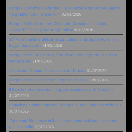
Europei XCO: titoli a Aldridge, Frei e Hutter. Argento per Zanotti
tra gli Elite. Corvi fora ed è 4^
02/08/2026
Europei XCO: vittorie per Ghibaudo, Grossmann e Gallis.
Signorelli 5^ la migliore tra gli italiani
01/08/2026
35ª Marathon Bike della Brianza: l’ultima sfida agonistica di una
leggendaria storia
01/08/2026
Europei MTB: il Team Relay firma il secondo argento azzurro a
Monteceneri
31/07/2026
Attenzione: Samara Maxwell sta per tornare
31/07/2026
Europei MTB: a Juri Zanotti l’argento nell’XCC
30/07/2026
Il 6 settembre l’esordio di Coppa Toscana della Gf Pinocchio
31/07/2026
Situazione circuiti Contest360° dopo la Gran Fondo Marradi MTB
30/07/2026
“Au revoir” Monselice in Rosa. Il campionato italiano marathon
passa a Gallio
29/07/2026