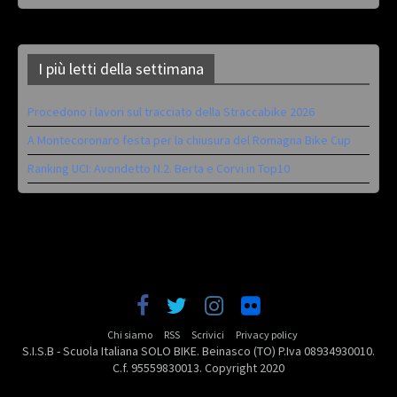
I più letti della settimana
Procedono i lavori sul tracciato della Straccabike 2026
A Montecoronaro festa per la chiusura del Romagna Bike Cup
Ranking UCI: Avondetto N.2. Berta e Corvi in Top10
Chi siamo
RSS
Scrivici
Privacy policy
S.I.S.B - Scuola Italiana SOLO BIKE. Beinasco (TO) P.Iva 08934930010.
C.f. 95559830013. Copyright 2020