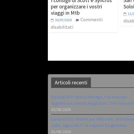
I consigli di Scott e Syncros
San 
per organizzare i vostri
Solo
viaggi in Mtb
11/
Commenti
30/07/2020
disab
disabilitati
Articoli recenti
Europei XCO: titoli a Aldridge, Frei e Hutter.
Argento per Zanotti tra gli Elite. Corvi fora ed 
02/08/2026
Europei XCO: vittorie per Ghibaudo, Grossman
Gallis. Signorelli 5^ la migliore tra gli italiani
01/08/2026