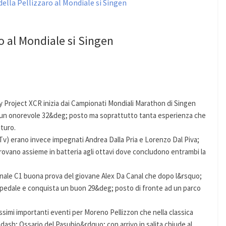
o al Mondiale si Singen
dy Project XCR inizia dai Campionati Mondiali Marathon di Singen
sa un onorevole 32&deg; posto ma soprattutto tanta esperienza che
uturo.
Tv) erano invece impegnati Andrea Dalla Pria e Lorenzo Dal Piva;
 ritrovano assieme in batteria agli ottavi dove concludono entrambi la
onale C1 buona prova del giovane Alex Da Canal che dopo l&rsquo;
di pedale e conquista un buon 29&deg; posto di fronte ad un parco
ossimi importanti eventi per Moreno Pellizzon che nella classica
dash; Ossario del Pasubio&rdquo; con arrivo in salita chiude al