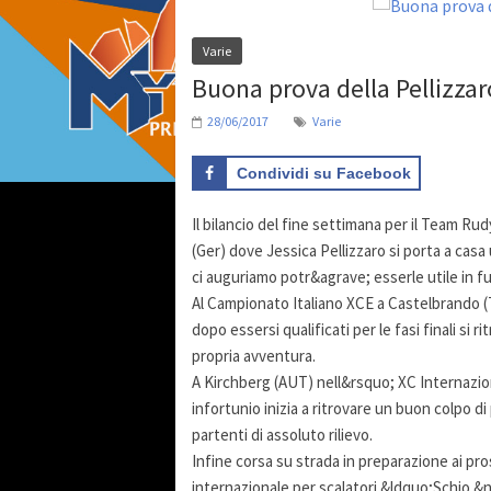
Varie
Buona prova della Pellizzar
28/06/2017
Varie
Condividi su Facebook
Il bilancio del fine settimana per il Team Ru
(Ger) dove Jessica Pellizzaro si porta a ca
ci auguriamo potr&agrave; esserle utile in f
Al Campionato Italiano XCE a Castelbrando (
dopo essersi qualificati per le fasi finali si
propria avventura.
A Kirchberg (AUT) nell&rsquo; XC Internazi
infortunio inizia a ritrovare un buon colpo 
partenti di assoluto rilievo.
Infine corsa su strada in preparazione ai pr
internazionale per scalatori &ldquo;Schio &n