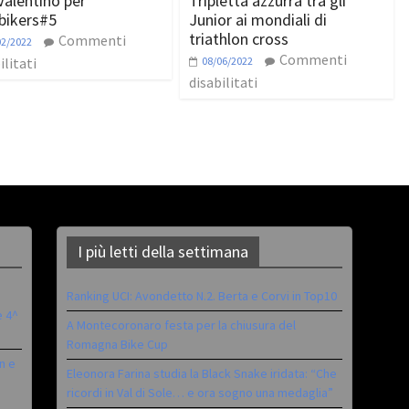
Valentino per
Tripletta azzurra tra gli
bikers#5
Junior ai mondiali di
triathlon cross
Commenti
02/2022
Commenti
ilitati
08/06/2022
disabilitati
I più letti della settimana
Ranking UCI: Avondetto N.2. Berta e Corvi in Top10
è 4^
A Montecoronaro festa per la chiusura del
Romagna Bike Cup
n e
Eleonora Farina studia la Black Snake iridata: “Che
ricordi in Val di Sole… e ora sogno una medaglia”