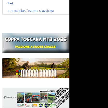
Trek
Straccabike, l’evento si avvicina