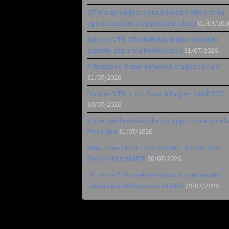
35ª Marathon Bike della Brianza: l’ultima sfida
agonistica di una leggendaria storia
01/08/202
Europei MTB: il Team Relay firma il secondo
argento azzurro a Monteceneri
31/07/2026
Attenzione: Samara Maxwell sta per tornare
31/07/2026
Europei MTB: a Juri Zanotti l’argento nell’XCC
30/07/2026
Il 6 settembre l’esordio di Coppa Toscana dell
Pinocchio
31/07/2026
Situazione circuiti Contest360° dopo la Gran
Fondo Marradi MTB
30/07/2026
“Au revoir” Monselice in Rosa. Il campionato
italiano marathon passa a Gallio
29/07/2026