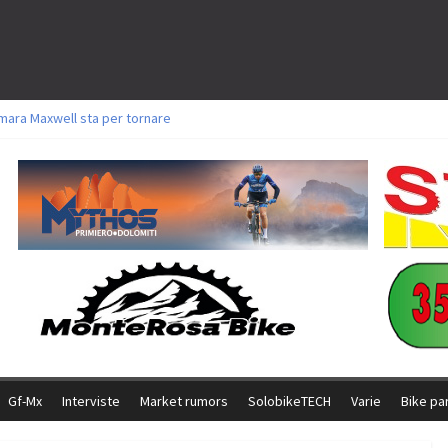
mara Maxwell sta per tornare
oli a Aldridge, Frei e Hutter. Argento per Zanotti tra gli Elite. Corvi fora ed 
torie per Ghibaudo, Grossmann e Gallis. Signorelli 5^ la migliore tra gli itali
ke della Brianza: l’ultima sfida agonistica di una leggendaria storia
l Team Relay firma il secondo argento azzurro a Monteceneri
Gf-Mx
Interviste
Market rumors
SolobikeTECH
Varie
Bike pa