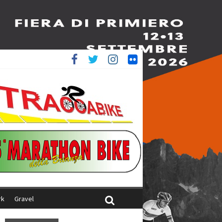
è 4^
ani
rk
Gravel