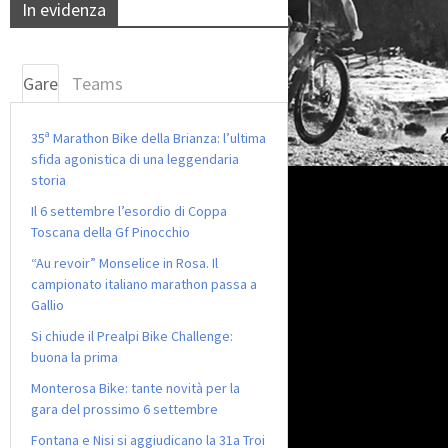
In evidenza
Gare
Teams
35ª Marathon Bike della Brianza: l’ultima
sfida agonistica di una leggendaria
storia
Il 6 settembre l’esordio di Coppa
Toscana della Gf Pinocchio
“Au revoir” Monselice in Rosa. Il
campionato italiano marathon passa a
Gallio
Si chiude il Prealpi Bike Challenge:
buona la prima
Monterosa Bike: tante novità per la
gara del prossimo 6 settembre
Fontana e Nisi si aggiudicano la 31a Troi