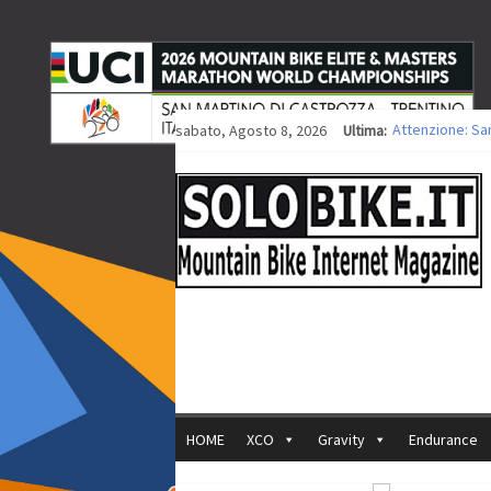
sabato, Agosto 8, 2026
Ultima:
Attenzione: Sa
Europei XCO: tit
Europei XCO: vit
35ª Marathon Bi
Europei MTB: i
HOME
XCO
Gravity
Endurance