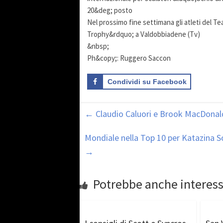
20&deg; posto
Nel prossimo fine settimana gli atleti del 
Trophy&rdquo; a Valdobbiadene (Tv)
&nbsp;
Ph&copy;: Ruggero Saccon
Condividi su Facebook
←
Claudio Caluori e Brook MacDonald 
Mondiale nella Top 10 per Katazina S
→
Potrebbe anche interess