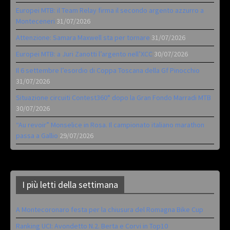
Europei MTB: il Team Relay firma il secondo argento azzurro a
Monteceneri
31/07/2026
Attenzione: Samara Maxwell sta per tornare
31/07/2026
Europei MTB: a Juri Zanotti l’argento nell’XCC
30/07/2026
Il 6 settembre l’esordio di Coppa Toscana della Gf Pinocchio
31/07/2026
Situazione circuiti Contest360° dopo la Gran Fondo Marradi MTB
30/07/2026
“Au revoir” Monselice in Rosa. Il campionato italiano marathon
passa a Gallio
29/07/2026
I più letti della settimana
A Montecoronaro festa per la chiusura del Romagna Bike Cup
Ranking UCI: Avondetto N.2. Berta e Corvi in Top10