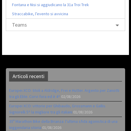
Fontana e Nisi si aggiudicano la 31a Troi Trek
Straccabike, l’evento si avvicina
Teams
Articoli recenti
Europei XCO: titoli a Aldridge, Frei e Hutter. Argento per Zanotti
tra gli Elite. Corvi fora ed è 4^
02/08/2026
Europei XCO: vittorie per Ghibaudo, Grossmann e Gallis.
Signorelli 5^ la migliore tra gli italiani
01/08/2026
35ª Marathon Bike della Brianza: l’ultima sfida agonistica di una
leggendaria storia
01/08/2026