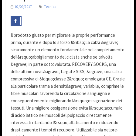
02/09/2017
Tecnica
Il prodotto giusto per migliorare le proprie performance
prima, durante e dopo lo sforzo !&nbsp;La calza &egrave;
sicuramente un elemento fondamentale nel completamento
dell&rsquo;abbigliamento del ciclista anche se talvolta
&egrave; in parte sottovalutata. RECOVERY SOCKS, una
delle ultime novit&agrave; targate SIXS, &egrave; una calza
compressiva di &ldquo;classe 2&rdquo; omologata CE. Grazie
alla particolare trama a densit&agrave; variabile, comprime le
fibre muscolari favorendo la circolazione sanguigna e
conseguentemente migliorando l&rsquo;ossigenazione dei
tessuti. Una migliore ossigenazione evita l&rsquo;accumulo
di acido lattico nei muscoli del polpaccio direttamente
interessati ritardando l&rsquo;affaticamento e riducendo
drasticamente i tempi di recupero. Utilizzabile sia nel pre-