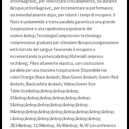
attivit&agrave;, per velocizzare il riscaldamento, sia durante
l&rsquo;attivit&agrave;, per incrementare la performance,
sia immediatamente dopo, per ridurre i tempi di recupero. Il
filato in poliammide a trama parallela garantisce una grande
traspirazione e una rapidissima espulsione del
sudore.&nbsp;TecnologieCompression technology:
compressione graduata per stimolare l&rsquo;ossigenazione
ed il ricircolo del sangue favorendo il recupero e
incrementando la potenza&nbsp;MaterialiCompress-
tech&reg;: Fibra altamente elastica, con costruzione
parallela per una massima traspirazione Disponibile nei
colori:Orange/Black &ndash; Blue/Green &ndash; Green-Red
&ndash; Black/white &ndash; Yellow/Green Size
Table:Size&nbsp;&nbsp;&nbsp;&nbsp;
XS&nbsp;&nbsp;&nbsp;&nbsp;&nbsp;&nbsp;
S&nbsp;&nbsp;&nbsp;&nbsp;&nbsp;&nbsp;
M&nbsp;&nbsp;&nbsp;&nbsp;&nbsp;&nbsp;&nbsp;&nbsp;
L&nbsp;&nbsp;&nbsp;&nbsp;&nbsp;&nbsp;&nbsp;
28/34&nbsp; 32/38&nbsp; 36/43&nbsp; 41/47 (circonferenza