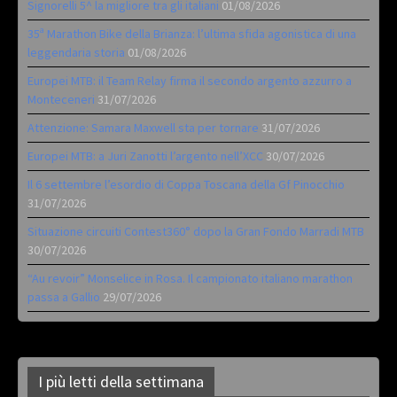
Signorelli 5^ la migliore tra gli italiani
01/08/2026
35ª Marathon Bike della Brianza: l’ultima sfida agonistica di una
leggendaria storia
01/08/2026
Europei MTB: il Team Relay firma il secondo argento azzurro a
Monteceneri
31/07/2026
Attenzione: Samara Maxwell sta per tornare
31/07/2026
Europei MTB: a Juri Zanotti l’argento nell’XCC
30/07/2026
Il 6 settembre l’esordio di Coppa Toscana della Gf Pinocchio
31/07/2026
Situazione circuiti Contest360° dopo la Gran Fondo Marradi MTB
30/07/2026
“Au revoir” Monselice in Rosa. Il campionato italiano marathon
passa a Gallio
29/07/2026
I più letti della settimana