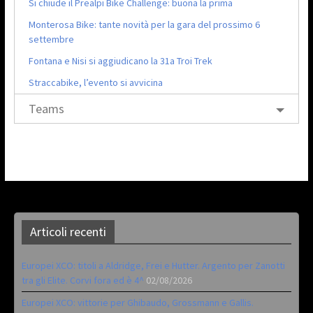
Si chiude il Prealpi Bike Challenge: buona la prima
Monterosa Bike: tante novità per la gara del prossimo 6
settembre
Fontana e Nisi si aggiudicano la 31a Troi Trek
Straccabike, l’evento si avvicina
Teams
Articoli recenti
Europei XCO: titoli a Aldridge, Frei e Hutter. Argento per Zanotti
tra gli Elite. Corvi fora ed è 4^
02/08/2026
Europei XCO: vittorie per Ghibaudo, Grossmann e Gallis.