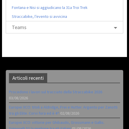
Fontana e Nisi si aggiudicano la 31a Troi Trek
Straccabike, l’evento si avvicina
Teams
Articoli recenti
Procedono i lavori sul tracciato della Straccabike 2026
03/08/2026
Europei XCO: titoli a Aldridge, Frei e Hutter. Argento per Zanotti
tra gli Elite. Corvi fora ed è 4^
02/08/2026
Europei XCO: vittorie per Ghibaudo, Grossmann e Gallis.
Signorelli 5^ la migliore tra gli italiani
01/08/2026