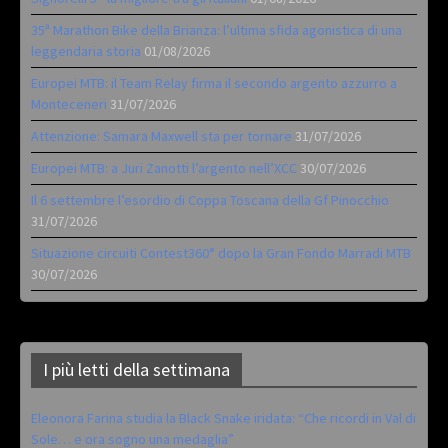
35ª Marathon Bike della Brianza: l’ultima sfida agonistica di una
leggendaria storia
01/08/2026
Europei MTB: il Team Relay firma il secondo argento azzurro a
Monteceneri
31/07/2026
Attenzione: Samara Maxwell sta per tornare
31/07/2026
Europei MTB: a Juri Zanotti l’argento nell’XCC
30/07/2026
Il 6 settembre l’esordio di Coppa Toscana della Gf Pinocchio
31/07/2026
Situazione circuiti Contest360° dopo la Gran Fondo Marradi MTB
30/07/2026
I più letti della settimana
Eleonora Farina studia la Black Snake iridata: “Che ricordi in Val di
Sole… e ora sogno una medaglia”