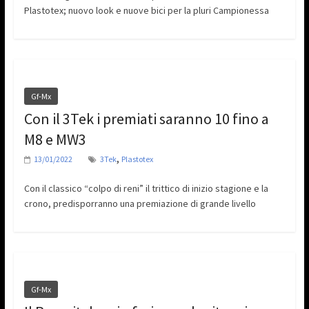
Plastotex; nuovo look e nuove bici per la pluri Campionessa
Gf-Mx
Con il 3Tek i premiati saranno 10 fino a
M8 e MW3
,
13/01/2022
3Tek
Plastotex
Con il classico “colpo di reni” il trittico di inizio stagione e la
crono, predisporranno una premiazione di grande livello
Gf-Mx