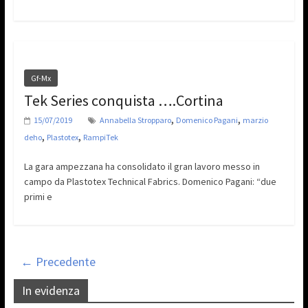
Gf-Mx
Tek Series conquista ….Cortina
,
,
15/07/2019
Annabella Stropparo
Domenico Pagani
marzio
,
,
deho
Plastotex
RampiTek
La gara ampezzana ha consolidato il gran lavoro messo in
campo da Plastotex Technical Fabrics. Domenico Pagani: “due
primi e
← Precedente
In evidenza