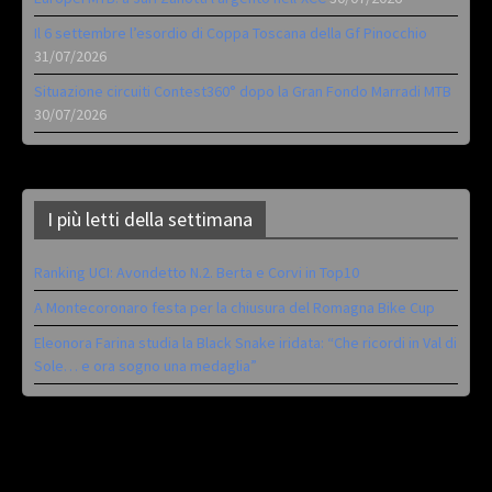
Il 6 settembre l’esordio di Coppa Toscana della Gf Pinocchio
31/07/2026
Situazione circuiti Contest360° dopo la Gran Fondo Marradi MTB
30/07/2026
I più letti della settimana
Ranking UCI: Avondetto N.2. Berta e Corvi in Top10
A Montecoronaro festa per la chiusura del Romagna Bike Cup
Eleonora Farina studia la Black Snake iridata: “Che ricordi in Val di
Sole… e ora sogno una medaglia”