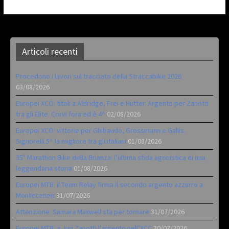
Articoli recenti
Procedono i lavori sul tracciato della Straccabike 2026
03/08/2026
Europei XCO: titoli a Aldridge, Frei e Hutter. Argento per Zanotti
tra gli Elite. Corvi fora ed è 4^
02/08/2026
Europei XCO: vittorie per Ghibaudo, Grossmann e Gallis.
Signorelli 5^ la migliore tra gli italiani
01/08/2026
35ª Marathon Bike della Brianza: l’ultima sfida agonistica di una
leggendaria storia
01/08/2026
Europei MTB: il Team Relay firma il secondo argento azzurro a
Monteceneri
31/07/2026
Attenzione: Samara Maxwell sta per tornare
31/07/2026
Europei MTB: a Juri Zanotti l’argento nell’XCC
30/07/2026