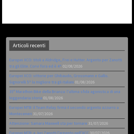
Articoli recenti
Europei XCO: titoli a Aldridge, Frei e Hutter. Argento per Zanotti
tra gli Elite. Corvi fora ed è 4^
02/08/2026
Europei XCO: vittorie per Ghibaudo, Grossmann e Gallis.
Signorelli 5^ la migliore tra gli italiani
01/08/2026
35ª Marathon Bike della Brianza: l’ultima sfida agonistica di una
leggendaria storia
01/08/2026
Europei MTB: il Team Relay firma il secondo argento azzurro a
Monteceneri
31/07/2026
Attenzione: Samara Maxwell sta per tornare
31/07/2026
Europei MTB: a Juri Zanotti l’argento nell’XCC
30/07/2026