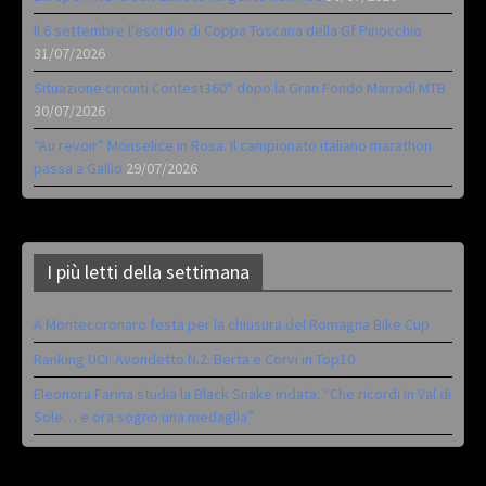
Il 6 settembre l’esordio di Coppa Toscana della Gf Pinocchio
31/07/2026
Situazione circuiti Contest360° dopo la Gran Fondo Marradi MTB
30/07/2026
“Au revoir” Monselice in Rosa. Il campionato italiano marathon
passa a Gallio
29/07/2026
I più letti della settimana
A Montecoronaro festa per la chiusura del Romagna Bike Cup
Ranking UCI: Avondetto N.2. Berta e Corvi in Top10
Eleonora Farina studia la Black Snake iridata: “Che ricordi in Val di
Sole… e ora sogno una medaglia”