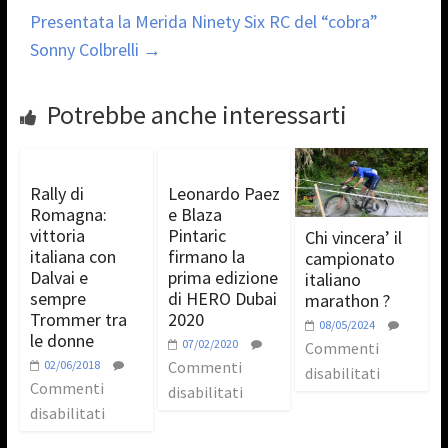
Presentata la Merida Ninety Six RC del “cobra”
Sonny Colbrelli
→
Potrebbe anche interessarti
Rally di
Leonardo Paez
Romagna:
e Blaza
vittoria
Pintaric
Chi vincera’ il
italiana con
firmano la
campionato
Dalvai e
prima edizione
italiano
sempre
di HERO Dubai
marathon ?
Trommer tra
2020
08/05/2024
le donne
07/02/2020
Commenti
02/06/2018
Commenti
disabilitati
Commenti
disabilitati
disabilitati