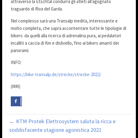
attraverso la Etschtal condurrà gli atleti all’agognato
traguardo di Riva del Garda.
Nel complesso sarà una Transalp inedita, interessante e
molto completa, che saprä accontentare tutte le tipologie di
bikers. da quelli alla ricerca di adrenalina pura, ai pedalatori
incalliti a caccia di Km e dislivello, fino ai bikers amanti dei
panorami.
INFO:
https://bike-transalp.de/strecke/strecke-2022/
(MM)
←
KTM Protek Elettrosystem saluta la ricca e
soddisfacente stagione agonistica 2021