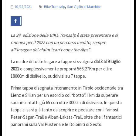
,
01/12/2021
Bike Transalp
San Vigilio di Marebbe
La 24. edizione della BIKE Transalp è stata presentata e si
rinnova per il 2022 con un percorso inedito, sempre
all’insegna del claim “can’t copy the Alps”.
La madre di tutte le gare a tappe si svolgerà
dal 3 al 9 luglio
2022
e complessivamente proporrà 566,27Km per oltre
18000m di dislivello, suddivisi su 7 tappe.
Prima tappa disegnata interamente in Tirolo occidentale tra
Lienz e Sillian per un esordio col “botto”. I km da superare
saranno infatti già 65 con oltre 3000m di dislivello. In questa
tappa ci sarà già tanto da scoprire e pedalare con i famosi
Peter-Sagan-Trail e Alban-Lakata-Trail, oltre che i fantastici
panorami sulla Val Pusteria e le Dolomiti di Sesto.