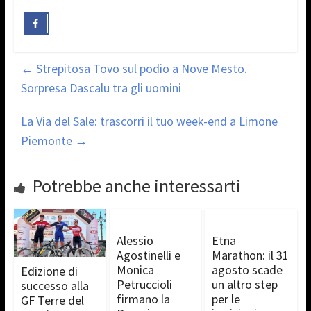
←
Strepitosa Tovo sul podio a Nove Mesto.
Sorpresa Dascalu tra gli uomini
La Via del Sale: trascorri il tuo week-end a Limone
Piemonte
→
Potrebbe anche interessarti
Alessio
Etna
Agostinelli e
Marathon: il 31
Monica
agosto scade
Edizione di
Petruccioli
un altro step
successo alla
firmano la
per le
GF Terre del