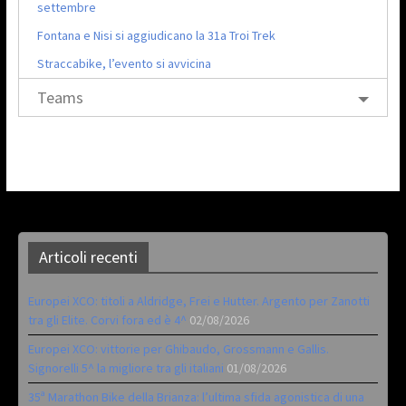
settembre
Fontana e Nisi si aggiudicano la 31a Troi Trek
Straccabike, l’evento si avvicina
Teams
Articoli recenti
Europei XCO: titoli a Aldridge, Frei e Hutter. Argento per Zanotti
tra gli Elite. Corvi fora ed è 4^
02/08/2026
Europei XCO: vittorie per Ghibaudo, Grossmann e Gallis.
Signorelli 5^ la migliore tra gli italiani
01/08/2026
35ª Marathon Bike della Brianza: l’ultima sfida agonistica di una