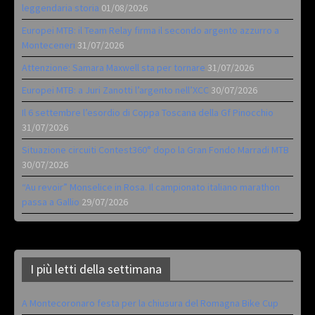
leggendaria storia
01/08/2026
Europei MTB: il Team Relay firma il secondo argento azzurro a
Monteceneri
31/07/2026
Attenzione: Samara Maxwell sta per tornare
31/07/2026
Europei MTB: a Juri Zanotti l’argento nell’XCC
30/07/2026
Il 6 settembre l’esordio di Coppa Toscana della Gf Pinocchio
31/07/2026
Situazione circuiti Contest360° dopo la Gran Fondo Marradi MTB
30/07/2026
“Au revoir” Monselice in Rosa. Il campionato italiano marathon
passa a Gallio
29/07/2026
I più letti della settimana
A Montecoronaro festa per la chiusura del Romagna Bike Cup