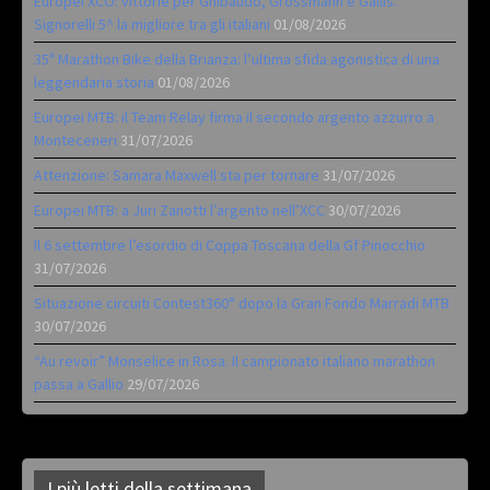
Europei XCO: vittorie per Ghibaudo, Grossmann e Gallis.
Signorelli 5^ la migliore tra gli italiani
01/08/2026
35ª Marathon Bike della Brianza: l’ultima sfida agonistica di una
leggendaria storia
01/08/2026
Europei MTB: il Team Relay firma il secondo argento azzurro a
Monteceneri
31/07/2026
Attenzione: Samara Maxwell sta per tornare
31/07/2026
Europei MTB: a Juri Zanotti l’argento nell’XCC
30/07/2026
Il 6 settembre l’esordio di Coppa Toscana della Gf Pinocchio
31/07/2026
Situazione circuiti Contest360° dopo la Gran Fondo Marradi MTB
30/07/2026
“Au revoir” Monselice in Rosa. Il campionato italiano marathon
passa a Gallio
29/07/2026
I più letti della settimana