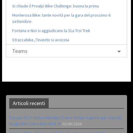
Si chiude il Prealpi Bike Challenge: buona la prima
Monterosa Bike: tante novità per la gara del prossimo 6
settembre
Fontana e Nisi si aggiudicano la 31a Troi Trek
Straccabike, l’evento si avvicina
Teams
Articoli recenti
Europei XCO: titoli a Aldridge, Frei e Hutter. Argento per Zanotti
tra gli Elite. Corvi fora ed è 4^
02/08/2026