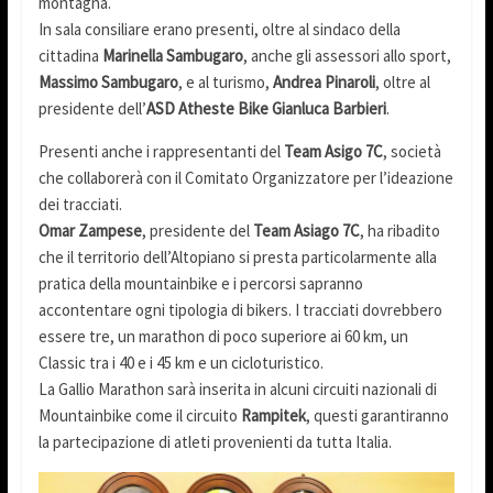
montagna.
In sala consiliare erano presenti, oltre al sindaco della
cittadina
Marinella Sambugaro
, anche gli assessori allo sport,
Massimo Sambugaro
, e al turismo,
Andrea Pinaroli
, oltre al
presidente dell’
ASD Atheste Bike
Gianluca Barbieri
.
Presenti anche i rappresentanti del
Team Asigo 7C
, società
che collaborerà con il Comitato Organizzatore per l’ideazione
dei tracciati.
Omar Zampese
, presidente del
Team Asiago 7C
, ha ribadito
che il territorio dell’Altopiano si presta particolarmente alla
pratica della mountainbike e i percorsi sapranno
accontentare ogni tipologia di bikers. I tracciati dovrebbero
essere tre, un marathon di poco superiore ai 60 km, un
Classic tra i 40 e i 45 km e un cicloturistico.
La Gallio Marathon sarà inserita in alcuni circuiti nazionali di
Mountainbike come il circuito
Rampitek
, questi garantiranno
la partecipazione di atleti provenienti da tutta Italia.