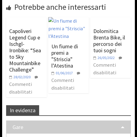
Potrebbe anche interessarti
Capoliveri
Dolomitica
Legend Cup e
Brenta Bike, il
Ischgl-
percorso dei
Un fiume di
Ironbike: “Sea
tuoi sogni
premi a
to Sky
26/05/2022
"Striscia"
Mountainbike
Commenti
l’Atestina
Challenge”
disabilitati
01/06/2017
28/02/2020
Commenti
Commenti
disabilitati
disabilitati
In evidenza
Gare