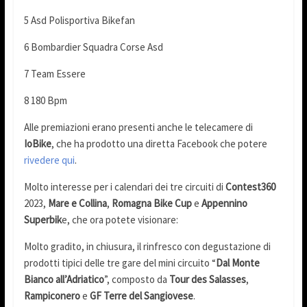
5 Asd Polisportiva Bikefan
6 Bombardier Squadra Corse Asd
7 Team Essere
8 180 Bpm
Alle premiazioni erano presenti anche le telecamere di
IoBike
, che ha prodotto una diretta Facebook che potere
rivedere qui
.
Molto interesse per i calendari dei tre circuiti di
Contest360
2023,
Mare e Collina
,
Romagna Bike Cup
e
Appennino
Superbik
e, che ora potete visionare:
Molto gradito, in chiusura, il rinfresco con degustazione di
prodotti tipici delle tre gare del mini circuito “
Dal Monte
Bianco all’Adriatico
”, composto da
Tour des Salasses
,
Rampiconero
e
GF Terre del Sangiovese
.