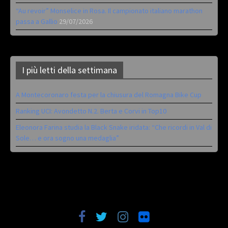
“Au revoir” Monselice in Rosa. Il campionato italiano marathon
passa a Gallio
29/07/2026
I più letti della settimana
A Montecoronaro festa per la chiusura del Romagna Bike Cup
Ranking UCI: Avondetto N.2. Berta e Corvi in Top10
Eleonora Farina studia la Black Snake iridata: “Che ricordi in Val di
Sole… e ora sogno una medaglia”