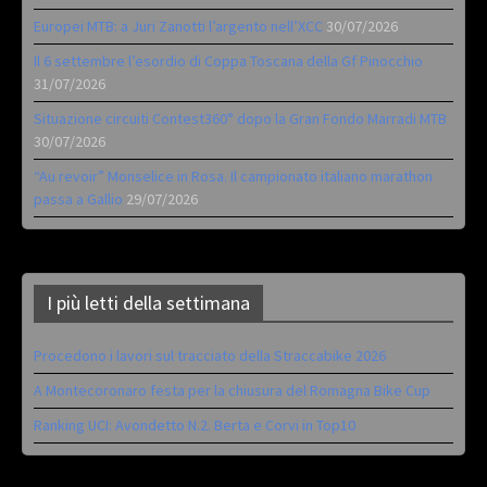
Europei MTB: a Juri Zanotti l’argento nell’XCC
30/07/2026
Il 6 settembre l’esordio di Coppa Toscana della Gf Pinocchio
31/07/2026
Situazione circuiti Contest360° dopo la Gran Fondo Marradi MTB
30/07/2026
“Au revoir” Monselice in Rosa. Il campionato italiano marathon
passa a Gallio
29/07/2026
I più letti della settimana
Procedono i lavori sul tracciato della Straccabike 2026
A Montecoronaro festa per la chiusura del Romagna Bike Cup
Ranking UCI: Avondetto N.2. Berta e Corvi in Top10