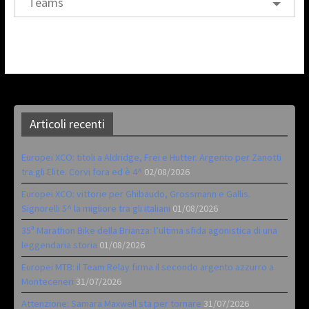
Teams
Articoli recenti
Europei XCO: titoli a Aldridge, Frei e Hutter. Argento per Zanotti
tra gli Elite. Corvi fora ed è 4^
02/08/2026
Europei XCO: vittorie per Ghibaudo, Grossmann e Gallis.
Signorelli 5^ la migliore tra gli italiani
01/08/2026
35ª Marathon Bike della Brianza: l’ultima sfida agonistica di una
leggendaria storia
01/08/2026
Europei MTB: il Team Relay firma il secondo argento azzurro a
Monteceneri
31/07/2026
Attenzione: Samara Maxwell sta per tornare
31/07/2026