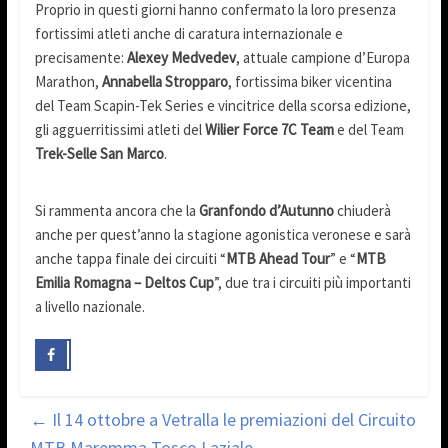
Proprio in questi giorni hanno confermato la loro presenza
fortissimi atleti anche di caratura internazionale e
precisamente:
Alexey Medvedev
, attuale campione d’Europa
Marathon,
Annabella Stropparo
, fortissima biker vicentina
del Team Scapin-Tek Series e vincitrice della scorsa edizione,
gli agguerritissimi atleti del
Wilier Force 7C Team
e del Team
Trek-Selle San Marco
.
Si rammenta ancora che la
Granfondo d’Autunno
chiuderà
anche per quest’anno la stagione agonistica veronese e sarà
anche tappa finale dei circuiti “
MTB Ahead Tour
” e “
MTB
Emilia Romagna – Deltos Cup
”, due tra i circuiti più importanti
a livello nazionale.
←
Il 14 ottobre a Vetralla le premiazioni del Circuito
MTB Maremma Tosco Laziale