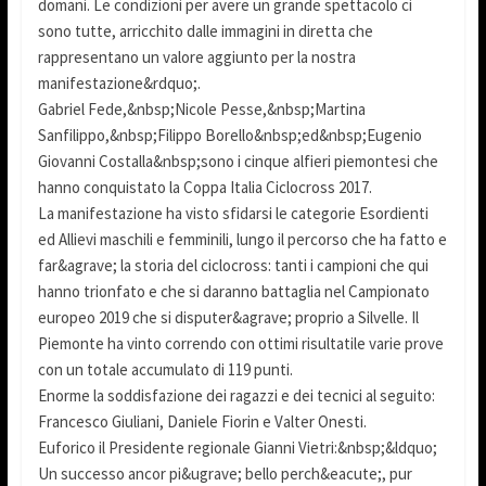
domani. Le condizioni per avere un grande spettacolo ci
sono tutte, arricchito dalle immagini in diretta che
rappresentano un valore aggiunto per la nostra
manifestazione&rdquo;.
Gabriel Fede,&nbsp;Nicole Pesse,&nbsp;Martina
Sanfilippo,&nbsp;Filippo Borello&nbsp;ed&nbsp;Eugenio
Giovanni Costalla&nbsp;sono i cinque alfieri piemontesi che
hanno conquistato la Coppa Italia Ciclocross 2017.
La manifestazione ha visto sfidarsi le categorie Esordienti
ed Allievi maschili e femminili, lungo il percorso che ha fatto e
far&agrave; la storia del ciclocross: tanti i campioni che qui
hanno trionfato e che si daranno battaglia nel Campionato
europeo 2019 che si disputer&agrave; proprio a Silvelle. Il
Piemonte ha vinto correndo con ottimi risultatile varie prove
con un totale accumulato di 119 punti.
Enorme la soddisfazione dei ragazzi e dei tecnici al seguito:
Francesco Giuliani, Daniele Fiorin e Valter Onesti.
Euforico il Presidente regionale Gianni Vietri:&nbsp;&ldquo;
Un successo ancor pi&ugrave; bello perch&eacute;, pur