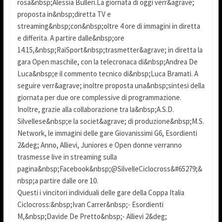
rosa&nbsp;Alessia Bulleri.La giornata di oggi verr&agrave;
proposta in&nbsp;diretta TV e
streaming&nbsp;con&nbsp;oltre 4 ore di immagini in diretta
e differita. A partire dalle&nbsp;ore
14.15,&nbsp;RaiSport&nbsp;trasmetter&agrave; in diretta la
gara Open maschile, con la telecronaca di&nbsp;Andrea De
Luca&nbsp;e il commento tecnico di&nbsp;Luca Bramati. A
seguire verr&agrave; inoltre proposta una&nbsp;sintesi della
giornata per due ore complessive di programmazione.
Inoltre, grazie alla collaborazione tra la&nbsp;A.S.D.
Silvellese&nbsp;e la societ&agrave; di produzione&nbsp;M.S.
Network, le immagini delle gare Giovanissimi G6, Esordienti
2&deg; Anno, Allievi, Juniores e Open donne verranno
trasmesse live in streaming sulla
pagina&nbsp;Facebook&nbsp;@SilvelleCiclocross&#65279;&
nbsp;a partire dalle ore 10.
Questi i vincitori individuali delle gare della Coppa Italia
Ciclocross:&nbsp;Ivan Carrer&nbsp;- Esordienti
M,&nbsp;Davide De Pretto&nbsp;- Allievi 2&deg;