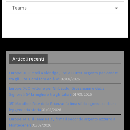
Teams
Articoli recenti
Europei XCO: titoli a Aldridge, Frei e Hutter. Argento per Zanotti
tra gli Elite. Corvi fora ed è 4^
02/08/2026
Europei XCO: vittorie per Ghibaudo, Grossmann e Gallis.
Signorelli 5^ la migliore tra gli italiani
01/08/2026
35ª Marathon Bike della Brianza: l’ultima sfida agonistica di una
leggendaria storia
01/08/2026
Europei MTB: il Team Relay firma il secondo argento azzurro a
Monteceneri
31/07/2026