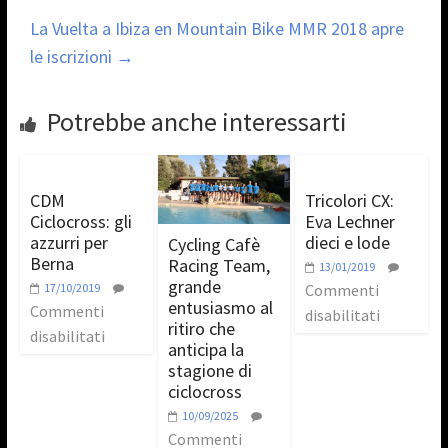
La Vuelta a Ibiza en Mountain Bike MMR 2018 apre
le iscrizioni
→
Potrebbe anche interessarti
CDM
Tricolori CX:
Ciclocross: gli
Eva Lechner
azzurri per
dieci e lode
Cycling Cafè
Berna
Racing Team,
13/01/2019
grande
17/10/2019
Commenti
entusiasmo al
Commenti
disabilitati
ritiro che
disabilitati
anticipa la
stagione di
ciclocross
10/09/2025
Commenti