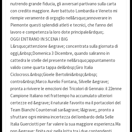
nutrendo grande fiducia, gli avversari partivano sulla carta
con credito maggiore. Aver battuto Lombardia e Veneto mi
riempie veramente di orgoglio nell&rsquo;annoverare in
Piemonte questi splendidi atleti e tecnici, che fanno del
lavoro e competenza la loro dote principale&rdquo;.
OGGI ENTRANO IN SCENA I BIG
L&rsquo;attenzione &egrave; concentrata sulla giornata di
oggi,&nbsp;Domenica 3 Dicembre, quando saliranno in
cattedra le stelle del presente nell&rsquo;appuntamento
valido come quarta tappa del&nbsp;Giro Italia
Ciclocross.&nbsp;Gioele Bertolini&nbsp;&nbsp;
contro&nbsp;Marco Aurelio Fontana, Silvelle &egrave;
pronta a rivivere le emozioni dei Tricolori di Gennaio: il 22enne
Campione Italiano nel frattempo ha accumulato ulteriori
certezze ed &egrave; il naturale favorito ma il portacolori del
Team Bianchi Countervail sar&agrave; l&igrave;, pronto a
sfruttare ogni minima incertezza del lombardo della Selle
Italia Guerciotti per far valere la sua maggiore esperienza.Ma
non &egrave; finita qui: nella lotta tra i due contendenti