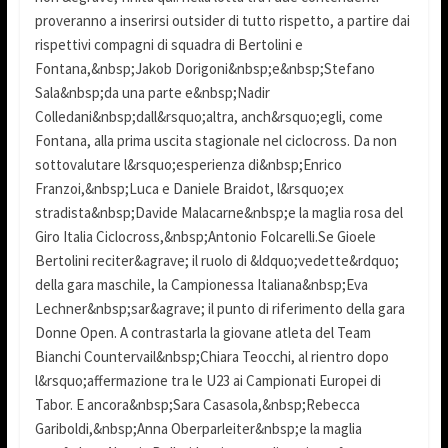
proveranno a inserirsi outsider di tutto rispetto, a partire dai
rispettivi compagni di squadra di Bertolini e
Fontana,&nbsp;Jakob Dorigoni&nbsp;e&nbsp;Stefano
Sala&nbsp;da una parte e&nbsp;Nadir
Colledani&nbsp;dall&rsquo;altra, anch&rsquo;egli, come
Fontana, alla prima uscita stagionale nel ciclocross. Da non
sottovalutare l&rsquo;esperienza di&nbsp;Enrico
Franzoi,&nbsp;Luca e Daniele Braidot, l&rsquo;ex
stradista&nbsp;Davide Malacarne&nbsp;e la maglia rosa del
Giro Italia Ciclocross,&nbsp;Antonio Folcarelli.Se Gioele
Bertolini reciter&agrave; il ruolo di &ldquo;vedette&rdquo;
della gara maschile, la Campionessa Italiana&nbsp;Eva
Lechner&nbsp;sar&agrave; il punto di riferimento della gara
Donne Open. A contrastarla la giovane atleta del Team
Bianchi Countervail&nbsp;Chiara Teocchi, al rientro dopo
l&rsquo;affermazione tra le U23 ai Campionati Europei di
Tabor. E ancora&nbsp;Sara Casasola,&nbsp;Rebecca
Gariboldi,&nbsp;Anna Oberparleiter&nbsp;e la maglia