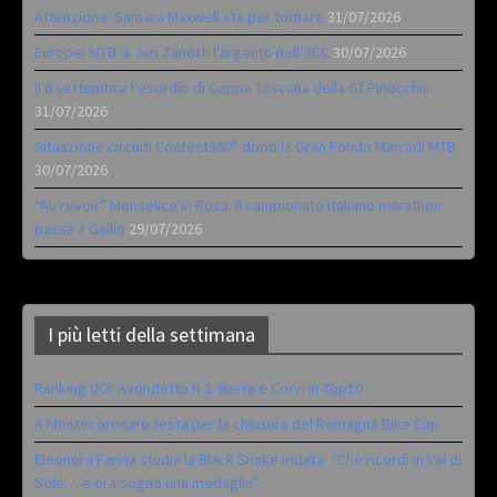
Attenzione: Samara Maxwell sta per tornare
31/07/2026
Europei MTB: a Juri Zanotti l’argento nell’XCC
30/07/2026
Il 6 settembre l’esordio di Coppa Toscana della Gf Pinocchio
31/07/2026
Situazione circuiti Contest360° dopo la Gran Fondo Marradi MTB
30/07/2026
“Au revoir” Monselice in Rosa. Il campionato italiano marathon
passa a Gallio
29/07/2026
I più letti della settimana
Ranking UCI: Avondetto N.2. Berta e Corvi in Top10
A Montecoronaro festa per la chiusura del Romagna Bike Cup
Eleonora Farina studia la Black Snake iridata: “Che ricordi in Val di
Sole… e ora sogno una medaglia”