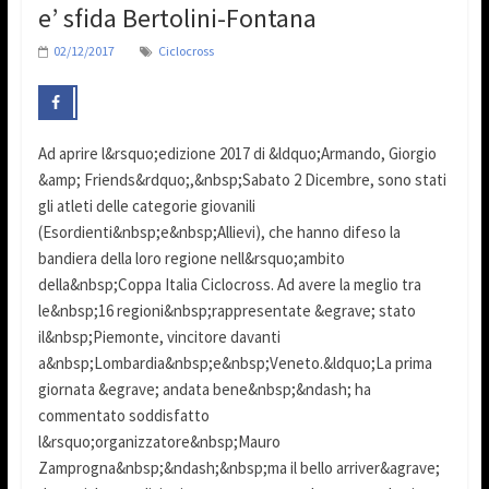
e’ sfida Bertolini-Fontana
02/12/2017
Ciclocross
Ad aprire l&rsquo;edizione 2017 di &ldquo;Armando, Giorgio
&amp; Friends&rdquo;,&nbsp;Sabato 2 Dicembre, sono stati
gli atleti delle categorie giovanili
(Esordienti&nbsp;e&nbsp;Allievi), che hanno difeso la
bandiera della loro regione nell&rsquo;ambito
della&nbsp;Coppa Italia Ciclocross. Ad avere la meglio tra
le&nbsp;16 regioni&nbsp;rappresentate &egrave; stato
il&nbsp;Piemonte, vincitore davanti
a&nbsp;Lombardia&nbsp;e&nbsp;Veneto.&ldquo;La prima
giornata &egrave; andata bene&nbsp;&ndash; ha
commentato soddisfatto
l&rsquo;organizzatore&nbsp;Mauro
Zamprogna&nbsp;&ndash;&nbsp;ma il bello arriver&agrave;