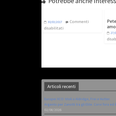
Potrebbe anche interess
Pete
Commenti
30/03/2017
amor
disabilitati
27/
disab
Articoli recenti
Europei XCO: titoli a Aldridge, Frei e Hutter.
Argento per Zanotti tra gli Elite. Corvi fora ed 
02/08/2026