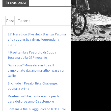
In evidenza
Gare
Teams
35ª Marathon Bike della Brianza: l’ultima
sfida agonistica di una leggendaria
storia
Il 6 settembre l’esordio di Coppa
Toscana della Gf Pinocchio
“Au revoir” Monselice in Rosa. Il
campionato italiano marathon passa a
Gallio
Si chiude il Prealpi Bike Challenge:
buona la prima
Monterosa Bike: tante novità per la
gara del prossimo 6 settembre
Fontana e Nisi si aggiudicano la 31a Troi