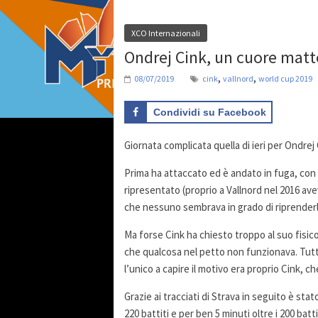
XCO Internazionali
Ondrej Cink, un cuore mat
,
,
08/07/2019
cink
vallnord
world cup 2019
Condividi su Facebook
Giornata complicata quella di ieri per Ondrej C
Prima ha attaccato ed è andato in fuga, con
ripresentato (proprio a Vallnord nel 2016 ave
che nessuno sembrava in grado di riprenderl
Ma forse Cink ha chiesto troppo al suo fisic
che qualcosa nel petto non funzionava. Tut
l’unico a capire il motivo era proprio Cink, ch
Grazie ai tracciati di Strava in seguito è stat
220 battiti e per ben 5 minuti oltre i 200 bat