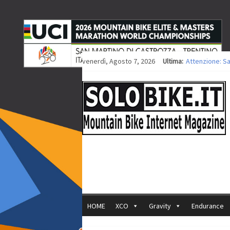
venerdì, Agosto 7, 2026
Ultima:
Attenzione: S
Europei XCO: ti
Europei XCO: vi
35ª Marathon B
Europei MTB: i
HOME
XCO
Gravity
Endurance