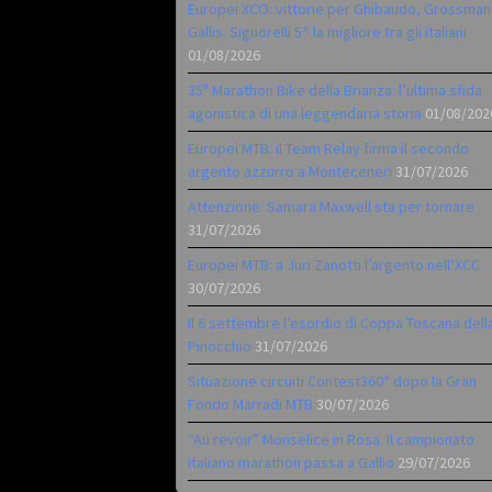
Europei XCO: vittorie per Ghibaudo, Grossman
Gallis. Signorelli 5^ la migliore tra gli italiani
01/08/2026
35ª Marathon Bike della Brianza: l’ultima sfida
agonistica di una leggendaria storia
01/08/202
Europei MTB: il Team Relay firma il secondo
argento azzurro a Monteceneri
31/07/2026
Attenzione: Samara Maxwell sta per tornare
31/07/2026
Europei MTB: a Juri Zanotti l’argento nell’XCC
30/07/2026
Il 6 settembre l’esordio di Coppa Toscana dell
Pinocchio
31/07/2026
Situazione circuiti Contest360° dopo la Gran
Fondo Marradi MTB
30/07/2026
“Au revoir” Monselice in Rosa. Il campionato
italiano marathon passa a Gallio
29/07/2026