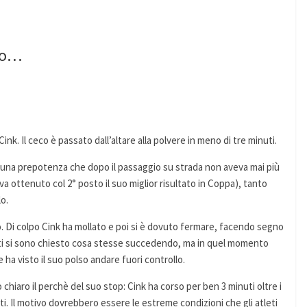
to…
ink. Il ceco è passato dall’altare alla polvere in meno di tre minuti.
 una prepotenza che dopo il passaggio su strada non aveva mai più
va ottenuto col 2° posto il suo miglior risultato in Coppa), tanto
o.
o. Di colpo Cink ha mollato e poi si è dovuto fermare, facendo segno
ti si sono chiesto cosa stesse succedendo, ma in quel momento
e ha visto il suo polso andare fuori controllo.
o chiaro il perchè del suo stop: Cink ha corso per ben 3 minuti oltre i
titi. Il motivo dovrebbero essere le estreme condizioni che gli atleti