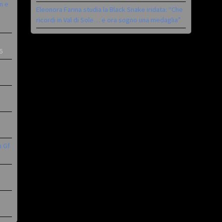
n e
Eleonora Farina studia la Black Snake iridata: “Che
ricordi in Val di Sole… e ora sogno una medaglia”
6
a Gf