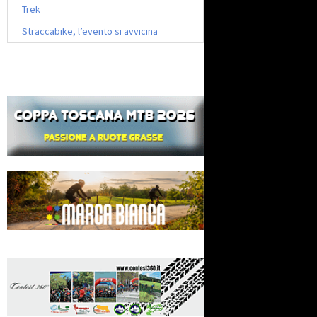
Trek
Straccabike, l’evento si avvicina