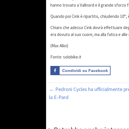
hanno trovato a Vallnord e il grande sforzo fi
Quando poi Cink è ripartito, chiudendo 10°, è
Chiaro che adesso Cink dovrà effettuare degl
era dovuto al suo cuore, ma alla fatica e al
(Max Alloi)
Fonte: solobike.it
Condividi su Facebook
←
Pedroni Cycles ha ufficialmente pr
la E-Pard