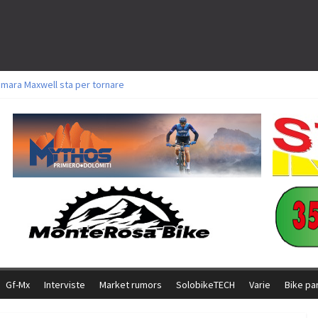
amara Maxwell sta per tornare
toli a Aldridge, Frei e Hutter. Argento per Zanotti tra gli Elite. Corvi fora ed 
ttorie per Ghibaudo, Grossmann e Gallis. Signorelli 5^ la migliore tra gli ital
ike della Brianza: l’ultima sfida agonistica di una leggendaria storia
l Team Relay firma il secondo argento azzurro a Monteceneri
Gf-Mx
Interviste
Market rumors
SolobikeTECH
Varie
Bike pa