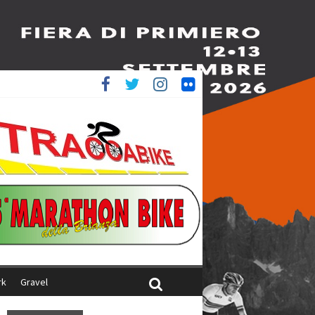
è 4^
iani
rk
Gravel