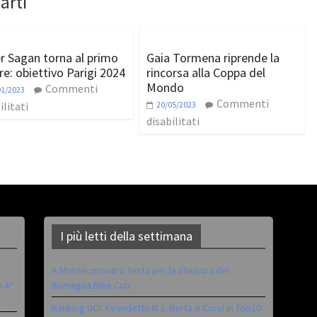
arti
r Sagan torna al primo
Gaia Tormena riprende la
e: obiettivo Parigi 2024
rincorsa alla Coppa del
Mondo
Commenti
01/2023
Commenti
ilitati
20/05/2023
disabilitati
I più letti della settimana
A Montecoronaro festa per la chiusura del
è 4^
Romagna Bike Cup
Ranking UCI: Avondetto N.2. Berta e Corvi in Top10