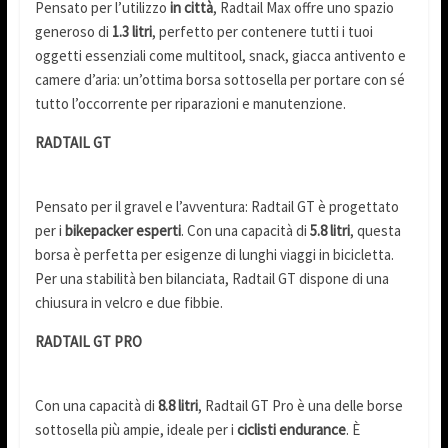
Pensato per l’utilizzo
in città
, Radtail Max offre uno spazio
generoso di
1.3 litri
, perfetto per contenere tutti i tuoi
oggetti essenziali come multitool, snack, giacca antivento e
camere d’aria: un’ottima borsa sottosella per portare con sé
tutto l’occorrente per riparazioni e manutenzione.
RADTAIL GT
Pensato per il gravel e l’avventura: Radtail GT è progettato
per i
bikepacker esperti
. Con una capacità di
5.8 litri
, questa
borsa è perfetta per esigenze di lunghi viaggi in bicicletta.
Per una stabilità ben bilanciata, Radtail GT dispone di una
chiusura in velcro e due fibbie.
RADTAIL GT PRO
Con una capacità di
8.8 litri
, Radtail GT Pro è una delle borse
sottosella più ampie, ideale per i
ciclisti endurance
. È