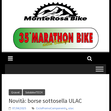
Gravel
SolobikeTECH
Novità: borse sottosella ULAC
,
07/04/2025
CicloPromoComponents
ulac