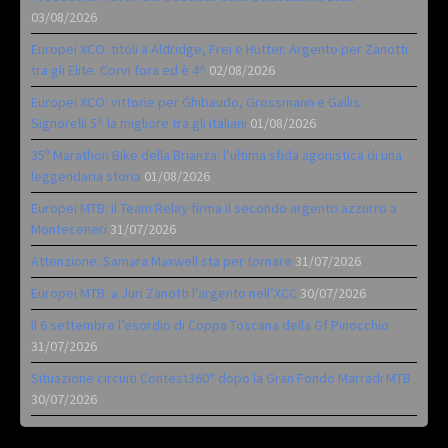
03/08/2026
Europei XCO: titoli a Aldridge, Frei e Hutter. Argento per Zanotti
tra gli Elite. Corvi fora ed è 4^
02/08/2026
Europei XCO: vittorie per Ghibaudo, Grossmann e Gallis.
Signorelli 5^ la migliore tra gli italiani
01/08/2026
35ª Marathon Bike della Brianza: l’ultima sfida agonistica di una
leggendaria storia
01/08/2026
Europei MTB: il Team Relay firma il secondo argento azzurro a
Monteceneri
31/07/2026
Attenzione: Samara Maxwell sta per tornare
31/07/2026
Europei MTB: a Juri Zanotti l’argento nell’XCC
30/07/2026
Il 6 settembre l’esordio di Coppa Toscana della Gf Pinocchio
31/07/2026
Situazione circuiti Contest360° dopo la Gran Fondo Marradi MTB
30/07/2026