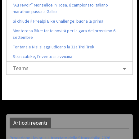
“Au revoir” Monselice in Rosa. Il campionato italiano
marathon passa a Gallio
Si chiude il Prealpi Bike Challenge: buona la prima
Monterosa Bike: tante novità per la gara del prossimo 6
settembre
Fontana e Nisi si aggiudicano la 31a Troi Trek
Straccabike, l’evento si avvicina
Teams
Articoli recenti
Procedono i lavori sul tracciato della Straccabike 2026