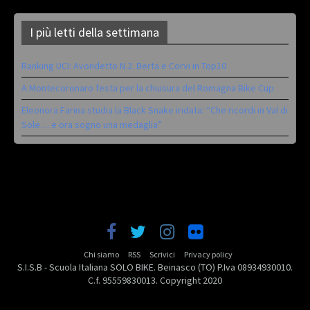
I più letti della settimana
Ranking UCI: Avondetto N.2. Berta e Corvi in Top10
A Montecoronaro festa per la chiusura del Romagna Bike Cup
Eleonora Farina studia la Black Snake iridata: “Che ricordi in Val di
Sole… e ora sogno una medaglia”
Chi siamo
RSS
Scrivici
Privacy policy
S.I.S.B - Scuola Italiana SOLO BIKE. Beinasco (TO) P.Iva 08934930010.
C.f. 95559830013. Copyright 2020