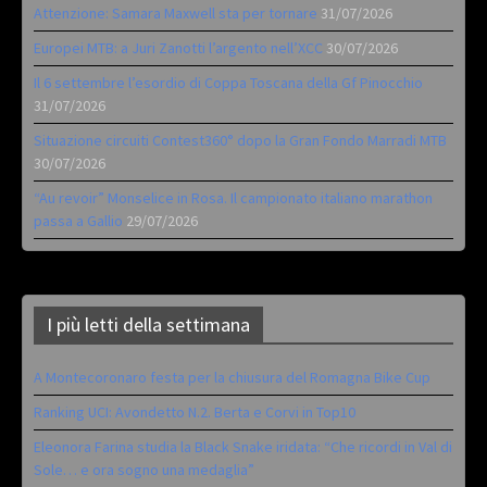
Attenzione: Samara Maxwell sta per tornare
31/07/2026
Europei MTB: a Juri Zanotti l’argento nell’XCC
30/07/2026
Il 6 settembre l’esordio di Coppa Toscana della Gf Pinocchio
31/07/2026
Situazione circuiti Contest360° dopo la Gran Fondo Marradi MTB
30/07/2026
“Au revoir” Monselice in Rosa. Il campionato italiano marathon
passa a Gallio
29/07/2026
I più letti della settimana
A Montecoronaro festa per la chiusura del Romagna Bike Cup
Ranking UCI: Avondetto N.2. Berta e Corvi in Top10
Eleonora Farina studia la Black Snake iridata: “Che ricordi in Val di
Sole… e ora sogno una medaglia”