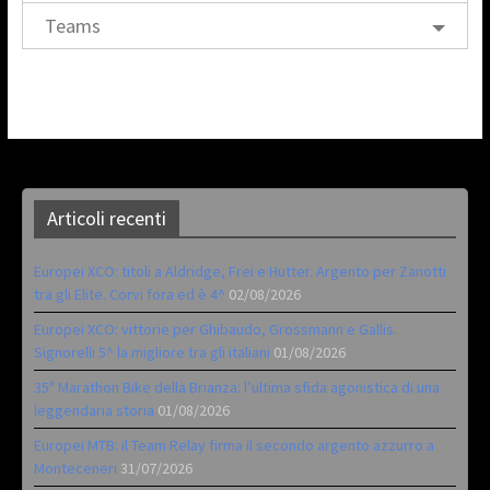
Teams
Articoli recenti
Europei XCO: titoli a Aldridge, Frei e Hutter. Argento per Zanotti
tra gli Elite. Corvi fora ed è 4^
02/08/2026
Europei XCO: vittorie per Ghibaudo, Grossmann e Gallis.
Signorelli 5^ la migliore tra gli italiani
01/08/2026
35ª Marathon Bike della Brianza: l’ultima sfida agonistica di una
leggendaria storia
01/08/2026
Europei MTB: il Team Relay firma il secondo argento azzurro a
Monteceneri
31/07/2026