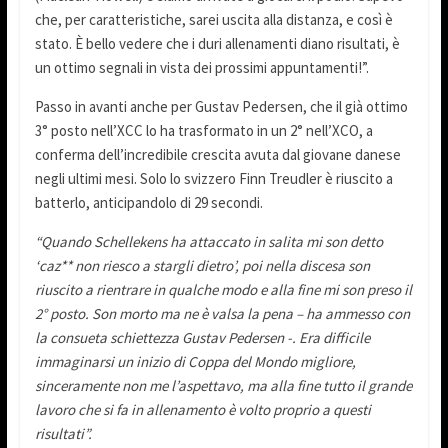
che, per caratteristiche, sarei uscita alla distanza, e così è
stato. È bello vedere che i duri allenamenti diano risultati, è
un ottimo segnali in vista dei prossimi appuntamenti!”.
Passo in avanti anche per Gustav Pedersen, che il già ottimo
3° posto nell’XCC lo ha trasformato in un 2° nell’XCO, a
conferma dell’incredibile crescita avuta dal giovane danese
negli ultimi mesi. Solo lo svizzero Finn Treudler è riuscito a
batterlo, anticipandolo di 29 secondi.
“Quando Schellekens ha attaccato in salita mi son detto
‘caz** non riesco a stargli dietro’, poi nella discesa son
riuscito a rientrare in qualche modo e alla fine mi son preso il
2° posto. Son morto ma ne è valsa la pena – ha ammesso con
la consueta schiettezza Gustav Pedersen -. Era difficile
immaginarsi un inizio di Coppa del Mondo migliore,
sinceramente non me l’aspettavo, ma alla fine tutto il grande
lavoro che si fa in allenamento è volto proprio a questi
risultati”.