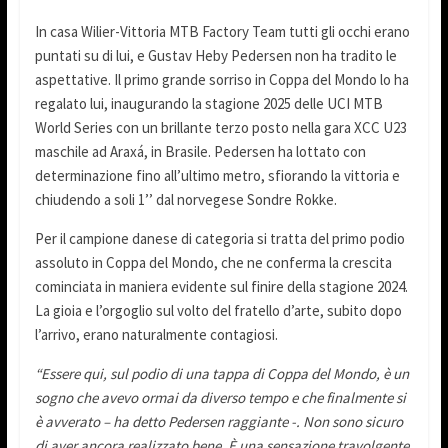
In casa Wilier-Vittoria MTB Factory Team tutti gli occhi erano
puntati su di lui, e Gustav Heby Pedersen non ha tradito le
aspettative. Il primo grande sorriso in Coppa del Mondo lo ha
regalato lui, inaugurando la stagione 2025 delle UCI MTB
World Series con un brillante terzo posto nella gara XCC U23
maschile ad Araxá, in Brasile. Pedersen ha lottato con
determinazione fino all’ultimo metro, sfiorando la vittoria e
chiudendo a soli 1’’ dal norvegese Sondre Rokke.
Per il campione danese di categoria si tratta del primo podio
assoluto in Coppa del Mondo, che ne conferma la crescita
cominciata in maniera evidente sul finire della stagione 2024.
La gioia e l’orgoglio sul volto del fratello d’arte, subito dopo
l’arrivo, erano naturalmente contagiosi.
“Essere qui, sul podio di una tappa di Coppa del Mondo, è un
sogno che avevo ormai da diverso tempo e che finalmente si
è avverato – ha detto Pedersen raggiante -. Non sono sicuro
di aver ancora realizzato bene. È una sensazione travolgente.