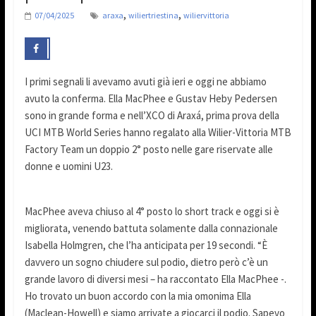
,
,
07/04/2025
araxa
wiliertriestina
wiliervittoria
I primi segnali li avevamo avuti già ieri e oggi ne abbiamo
avuto la conferma. Ella MacPhee e Gustav Heby Pedersen
sono in grande forma e nell’XCO di Araxá, prima prova della
UCI MTB World Series hanno regalato alla Wilier-Vittoria MTB
Factory Team un doppio 2° posto nelle gare riservate alle
donne e uomini U23.
MacPhee aveva chiuso al 4° posto lo short track e oggi si è
migliorata, venendo battuta solamente dalla connazionale
Isabella Holmgren, che l’ha anticipata per 19 secondi. “È
davvero un sogno chiudere sul podio, dietro però c’è un
grande lavoro di diversi mesi – ha raccontato Ella MacPhee -.
Ho trovato un buon accordo con la mia omonima Ella
(Maclean-Howell) e siamo arrivate a giocarci il podio. Sapevo