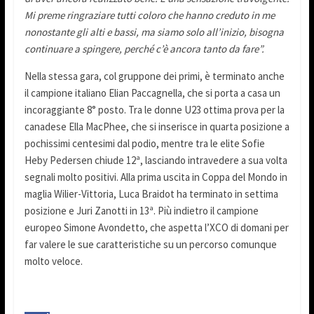
Mi preme ringraziare tutti coloro che hanno creduto in me
nonostante gli alti e bassi, ma siamo solo all’inizio, bisogna
continuare a spingere, perché c’è ancora tanto da fare”.
Nella stessa gara, col gruppone dei primi, è terminato anche
il campione italiano Elian Paccagnella, che si porta a casa un
incoraggiante 8° posto. Tra le donne U23 ottima prova per la
canadese Ella MacPhee, che si inserisce in quarta posizione a
pochissimi centesimi dal podio, mentre tra le elite Sofie
Heby Pedersen chiude 12ª, lasciando intravedere a sua volta
segnali molto positivi. Alla prima uscita in Coppa del Mondo in
maglia Wilier-Vittoria, Luca Braidot ha terminato in settima
posizione e Juri Zanotti in 13ª. Più indietro il campione
europeo Simone Avondetto, che aspetta l’XCO di domani per
far valere le sue caratteristiche su un percorso comunque
molto veloce.